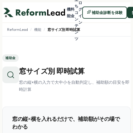
ロ
ち
機
料
グ
コ
補助金診断を体験
能
金
イ
ン
ン
テ
ReformLead
/
機能
/
窓サイズ別 即時試算
ン
ツ
補助金
窓サイズ別 即時試算
窓の縦×横の入力で大中小を自動判定し、補助額の目安を即
時計算
窓の縦×横を入れるだけで、補助額がその場で
わかる