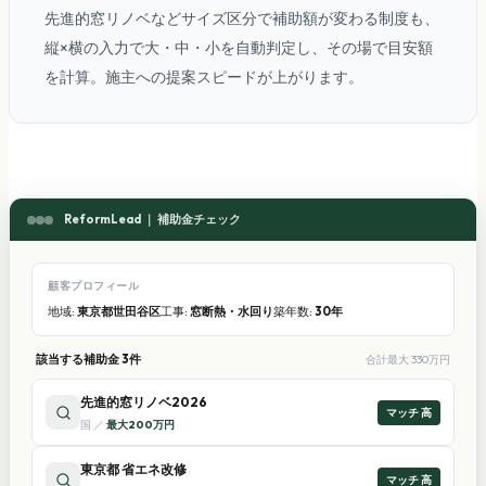
先進的窓リノベなどサイズ区分で補助額が変わる制度も、
縦×横の入力で大・中・小を自動判定し、その場で目安額
を計算。施主への提案スピードが上がります。
ReformLead ｜ 補助金チェック
顧客プロフィール
地域:
東京都世田谷区
工事:
窓断熱・水回り
築年数:
30年
該当する補助金 3件
合計最大 330万円
先進的窓リノベ2026
マッチ
高
国
／
最大200万円
東京都 省エネ改修
マッチ
高