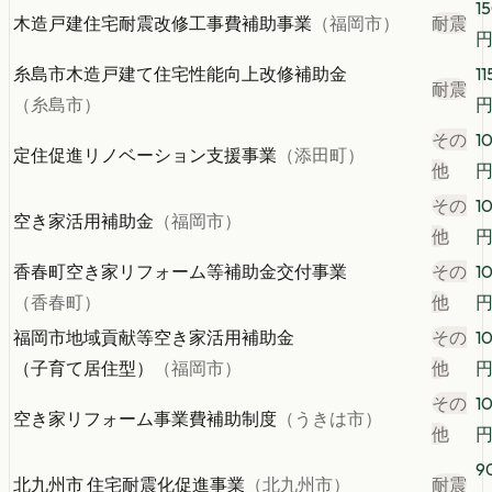
1
木造戸建住宅耐震改修工事費補助事業
（
福岡市
）
耐震
糸島市木造戸建て住宅性能向上改修補助金
11
耐震
（
糸島市
）
その
1
定住促進リノベーション支援事業
（
添田町
）
他
その
1
空き家活用補助金
（
福岡市
）
他
香春町空き家リフォーム等補助金交付事業
その
1
（
香春町
）
他
福岡市地域貢献等空き家活用補助金
その
1
（子育て居住型）
（
福岡市
）
他
その
1
空き家リフォーム事業費補助制度
（
うきは市
）
他
9
北九州市 住宅耐震化促進事業
（
北九州市
）
耐震