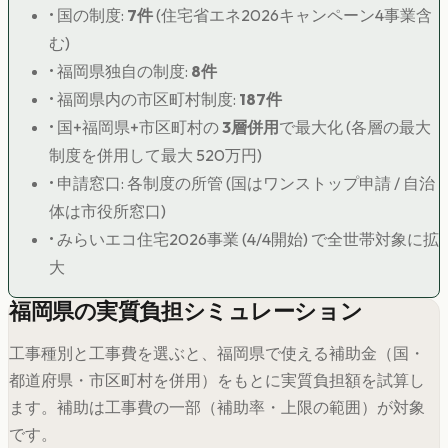
• 国の制度:
7
件
(住宅省エネ2026キャンペーン4事業含
む)
•
福岡県
独自の制度:
8
件
•
福岡県
内の市区町村制度:
187
件
• 国+
福岡県
+市区町村の
3層併用
で最大化 (各層の最大
制度を併用して最大
520
万円)
• 申請窓口: 各制度の所管 (国はワンストップ申請 / 自治
体は市役所窓口)
• みらいエコ住宅2026事業 (4/4開始) で全世帯対象に拡
大
福岡県
の実質負担シミュレーション
工事種別と工事費を選ぶと、
福岡県
で使える補助金（国・
都道府県・市区町村を併用）をもとに実質負担額を試算し
ます。補助は工事費の一部（補助率・上限の範囲）が対象
です。