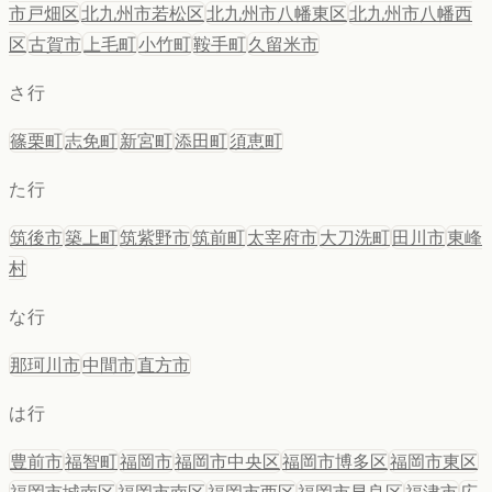
市戸畑区
北九州市若松区
北九州市八幡東区
北九州市八幡西
区
古賀市
上毛町
小竹町
鞍手町
久留米市
さ行
篠栗町
志免町
新宮町
添田町
須恵町
た行
筑後市
築上町
筑紫野市
筑前町
太宰府市
大刀洗町
田川市
東峰
村
な行
那珂川市
中間市
直方市
は行
豊前市
福智町
福岡市
福岡市中央区
福岡市博多区
福岡市東区