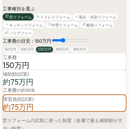
工事種別を選ぶ
窓リフォーム
トイレリフォーム
風呂・浴室リフォーム
キッチンリフォーム
外壁リフォーム
断熱リフォーム
バリアフリー
工事費の目安：
150
万円
50
万円
100
万円
150
万円
200
万円
300
万円
工事費
150万円
補助額(試算)
約75万円
工事費の約50%
実質負担(試算)
約75万円
窓リフォーム
の試算に使った制度（各層で最も補助額が大
きい制度）