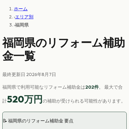
ホーム
›
エリア別
›
福岡県
福岡県
のリフォーム補助
金一覧
最終更新日
2026年8月7日
福岡県
で利用可能なリフォーム補助金は
202
件
。 最大で合
520
万円
計
の補助が受けられる可能性があります。
📝
福岡県
のリフォーム補助金 要点