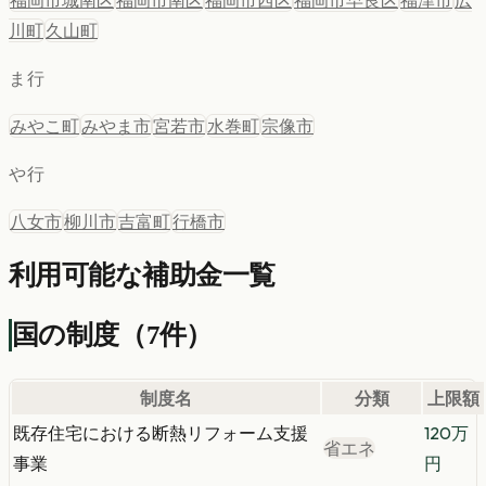
福岡市城南区
福岡市南区
福岡市西区
福岡市早良区
福津市
広
川町
久山町
ま行
みやこ町
みやま市
宮若市
水巻町
宗像市
や行
八女市
柳川市
吉富町
行橋市
利用可能な補助金一覧
国の制度
（
7
件）
制度名
分類
上限額
既存住宅における断熱リフォーム支援
120
万
省エネ
事業
円