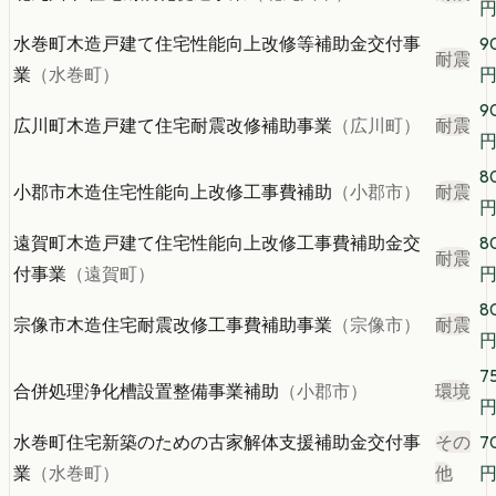
水巻町木造戸建て住宅性能向上改修等補助金交付事
9
耐震
業
（
水巻町
）
9
広川町木造戸建て住宅耐震改修補助事業
（
広川町
）
耐震
8
小郡市木造住宅性能向上改修工事費補助
（
小郡市
）
耐震
遠賀町木造戸建て住宅性能向上改修工事費補助金交
8
耐震
付事業
（
遠賀町
）
8
宗像市木造住宅耐震改修工事費補助事業
（
宗像市
）
耐震
7
合併処理浄化槽設置整備事業補助
（
小郡市
）
環境
水巻町住宅新築のための古家解体支援補助金交付事
その
7
業
（
水巻町
）
他