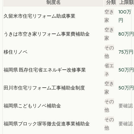
制度名
分類
上限額
空き
100
万
久留米市住宅リフォーム助成事業
家
円
空き
うきは市空き家リフォーム事業費補助金
80
万円
家
その
移住リノベ
75
万円
他
省エ
福岡県 既存住宅省エネルギー改修事業
50
万円
ネ
空き
田川市住宅リフォーム工事補助金制度
50
万円
家
その
福岡県こどもリノベ補助金
要確認
他
その
福岡県ブロック塀等撤去促進事業補助金
要確認
他