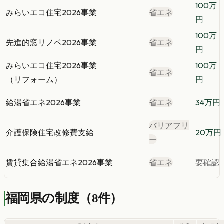
100
万
みらいエコ住宅2026事業
省エネ
円
100
万
先進的窓リノベ2026事業
省エネ
円
みらいエコ住宅2026事業
100
万
省エネ
（リフォーム）
円
給湯省エネ2026事業
省エネ
34
万円
バリアフリ
介護保険住宅改修費支給
20
万円
ー
賃貸集合給湯省エネ2026事業
省エネ
要確認
福岡県の制度
（
8
件）