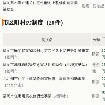
福岡県木造戸建て住宅性能向上改修促進事業
耐震
要確認
補助金
市区町村の制度
（
20
件）
制度名
分類
福岡市民間建築物吹付けアスベスト除去等対策事業
3
防災
（
福岡市
）
福岡市地域貢献等空き家活用補助金（地域貢献型）
その
2
（
福岡市
）
他
北九州市住宅・建築物耐震改修工事費等補助事業
2
耐震
（
北九州市
）
1
福岡市住宅耐震改修促進事業
（
福岡市
）
耐震