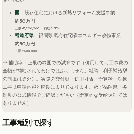
国
既存住宅における断熱リフォーム支援事業
約
50
万円
上限
¥1,200,000
・ 補助率 33%
都道府県
福岡県 既存住宅省エネルギー改修事業
約
50
万円
上限
¥500,000
※ 補助率・上限の範囲での試算です（併用しても工事費の
全額が補助されるわけではありません。融資・利子補給型
の制度は除外）。実際の交付額・併用可否・予算枠・対象
工事は申請内容と時期により異なります。必ず
福岡県
・各
制度の公式情報でご確認ください（断定的な受給保証では
ありません）。
工事種別で探す