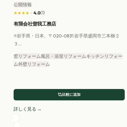
公開情報
(
1
)
4.0
★★★★★
★★★★★
有限会社曽我工務店
岩手県
・日本、〒020-0831 岩手県盛岡市三本柳２
３...
窓リフォーム
風呂・浴室リフォーム
キッチンリフォー
ム
外壁リフォーム
比較に追加
詳しく見る →