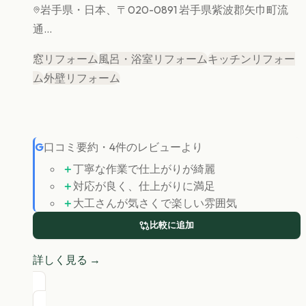
岩手県
・日本、〒020-0891 岩手県紫波郡矢巾町流
通...
窓リフォーム
風呂・浴室リフォーム
キッチンリフォー
ム
外壁リフォーム
G
口コミ要約
・
4
件のレビューより
＋
丁寧な作業で仕上がりが綺麗
＋
対応が良く、仕上がりに満足
＋
大工さんが気さくで楽しい雰囲気
比較に追加
詳しく見る →