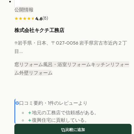
公開情報
(
8
)
4.6
★★★★★
★★★★★
株式会社キクチ工務店
岩手県
・日本、〒027-0056 岩手県宮古市近内２丁
目...
窓リフォーム
風呂・浴室リフォーム
キッチンリフォー
ム
外壁リフォーム
G
口コミ要約
・
1
件のレビューより
＋
地元の工務店で信頼感がある。
＋
復興住宅に貢献している。
比較に追加