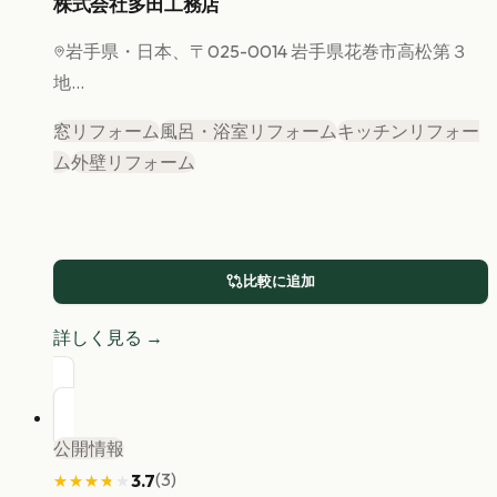
株式会社多田工務店
岩手県
・日本、〒025-0014 岩手県花巻市高松第３
地...
窓リフォーム
風呂・浴室リフォーム
キッチンリフォー
ム
外壁リフォーム
比較に追加
詳しく見る →
公開情報
(
3
)
3.7
★★★★★
★★★★★