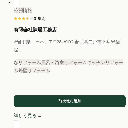
公開情報
(
2
)
3.5
★★★★★
★★★★★
有限会社陳場工務店
岩手県
・日本、〒028-6102 岩手県二戸市下斗米釜
屋...
窓リフォーム
風呂・浴室リフォーム
キッチンリフォー
ム
外壁リフォーム
比較に追加
詳しく見る →