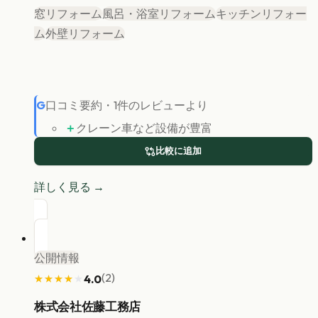
窓リフォーム
風呂・浴室リフォーム
キッチンリフォー
ム
外壁リフォーム
G
口コミ要約
・
1
件のレビューより
＋
クレーン車など設備が豊富
比較に追加
詳しく見る →
公開情報
(
2
)
4.0
★★★★★
★★★★★
株式会社佐藤工務店