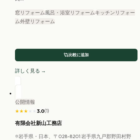
窓リフォーム
風呂・浴室リフォーム
キッチンリフォー
ム
外壁リフォーム
比較に追加
詳しく見る →
公開情報
(
1
)
3.0
★★★★★
★★★★★
有限会社新山工務店
岩手県
・日本、〒028-8201 岩手県九戸郡野田村野