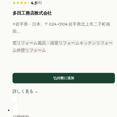
(
4
)
4.3
★★★★★
★★★★★
多田工務店株式会社
岩手県
・日本、〒024-0104 岩手県北上市二子町南
田...
窓リフォーム
風呂・浴室リフォーム
キッチンリフォー
ム
外壁リフォーム
比較に追加
詳しく見る →