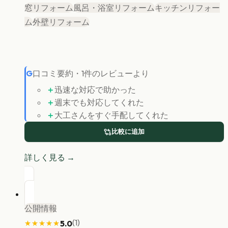
窓リフォーム
風呂・浴室リフォーム
キッチンリフォー
ム
外壁リフォーム
G
口コミ要約
・
1
件のレビューより
＋
迅速な対応で助かった
＋
週末でも対応してくれた
＋
大工さんをすぐ手配してくれた
比較に追加
詳しく見る →
公開情報
(
1
)
5.0
★★★★★
★★★★★