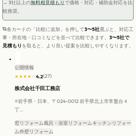
→ 3社以上の
無料相見積もり
で価格・対応・補助金対応を比
較推奨。
各カードの「比較に追加」を押して
3〜5社
選ぶと、対応工
事・所在地・口コミなどを並べて比較できます。
3〜5社で
見積もり
を取ると、より良い提案を比較しやすくなります。
公開情報
(
27
)
4.2
★★★★★
★★★★★
株式会社千田工務店
岩手県
・日本、〒024-0012 岩手県北上市常盤台４
丁...
窓リフォーム
風呂・浴室リフォーム
キッチンリフォー
ム
外壁リフォーム