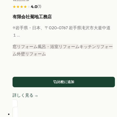
(
1
)
4.0
★★★★★
★★★★★
有限会社菊地工務店
岩手県
・日本、〒020-0767 岩手県滝沢市大釜中道
１...
窓リフォーム
風呂・浴室リフォーム
キッチンリフォー
ム
外壁リフォーム
比較に追加
詳しく見る →