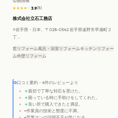
公開情報
(
8
)
3.9
★★★★★
★★★★★
株式会社立石工務店
岩手県
・日本、〒028-0542 岩手県遠野市早瀬町２
丁...
窓リフォーム
風呂・浴室リフォーム
キッチンリフォー
ム
外壁リフォーム
G
口コミ要約
・
4
件のレビューより
＋
親切で丁寧な対応を受けた。
＋
困っている時に手助けをしてくれた。
＋
良い所で購入できたと満足。
−
作業員の技術と態度に不満。
−
営業マンの説明不足が気になる。