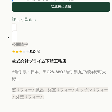
比較に追加
詳しく見る →
公開情報
(
4
)
3.0
★★★★★
★★★★★
株式会社プライム下舘工務店
岩手県
・日本、〒028-8802 岩手県九戸郡洋野町大
野...
窓リフォーム
風呂・浴室リフォーム
キッチンリフォー
ム
外壁リフォーム