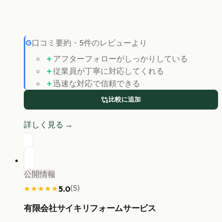
G
口コミ要約
・
5
件のレビューより
＋
アフターフォローがしっかりしている
＋
従業員が丁寧に対応してくれる
＋
迅速な対応で信頼できる
比較に追加
詳しく見る →
公開情報
(
5
)
5.0
★★★★★
★★★★★
有限会社サイキリフォームサービス