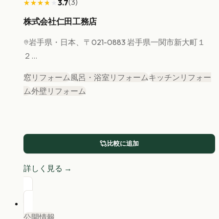
(
3
)
3.7
★★★★★
★★★★★
株式会社仁田工務店
岩手県
・日本、〒021-0883 岩手県一関市新大町１
２...
窓リフォーム
風呂・浴室リフォーム
キッチンリフォー
ム
外壁リフォーム
比較に追加
詳しく見る →
公開情報