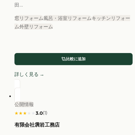
田...
窓リフォーム
風呂・浴室リフォーム
キッチンリフォー
ム
外壁リフォーム
比較に追加
詳しく見る →
公開情報
(
1
)
3.0
★★★★★
★★★★★
有限会社袰岩工務店