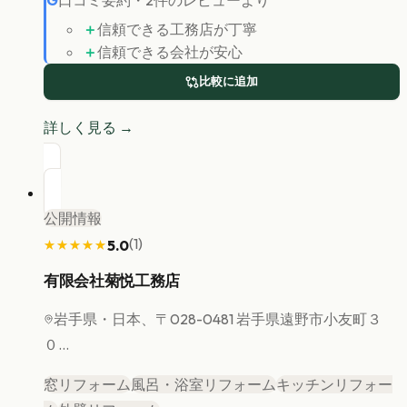
G
口コミ要約
・
2
件のレビューより
＋
信頼できる工務店が丁寧
＋
信頼できる会社が安心
比較に追加
詳しく見る →
公開情報
(
1
)
5.0
★★★★★
★★★★★
有限会社菊悦工務店
岩手県
・日本、〒028-0481 岩手県遠野市小友町３
０...
窓リフォーム
風呂・浴室リフォーム
キッチンリフォー