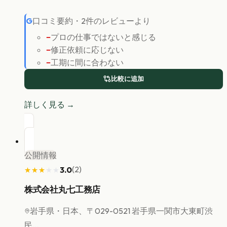
G
口コミ要約
・
2
件のレビューより
−
プロの仕事ではないと感じる
−
修正依頼に応じない
−
工期に間に合わない
比較に追加
詳しく見る →
公開情報
(
2
)
3.0
★★★★★
★★★★★
株式会社丸七工務店
岩手県
・日本、〒029-0521 岩手県一関市大東町渋
民...