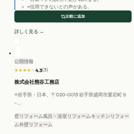
−
信用できないとの声がある。
比較に追加
詳しく見る →
公開情報
(
3
)
4.3
★★★★★
★★★★★
株式会社熊谷工務店
岩手県
・日本、〒020-0013 岩手県盛岡市愛宕町９
−...
窓リフォーム
風呂・浴室リフォーム
キッチンリフォー
ム
外壁リフォーム