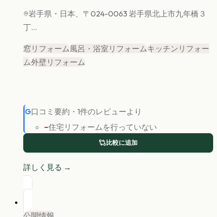
岩手県
・日本、〒024-0063 岩手県北上市九年橋３
丁...
窓リフォーム
風呂・浴室リフォーム
キッチンリフォー
ム
外壁リフォーム
G
口コミ要約
・
1
件のレビューより
−
住宅リフォームを行っていない
比較に追加
詳しく見る →
公開情報