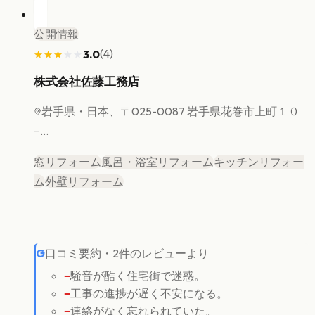
公開情報
(
4
)
3.0
★★★★★
★★★★★
株式会社佐藤工務店
岩手県
・日本、〒025-0087 岩手県花巻市上町１０
−...
窓リフォーム
風呂・浴室リフォーム
キッチンリフォー
ム
外壁リフォーム
G
口コミ要約
・
2
件のレビューより
−
騒音が酷く住宅街で迷惑。
−
工事の進捗が遅く不安になる。
−
連絡がなく忘れられていた。