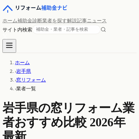
ホーム
補助金診断
業者を探す
解説記事
ニュース
サイト内検索
ホーム
›
岩手県
›
窓リフォーム
›
業者一覧
岩手県
の
窓リフォーム
業
者おすすめ比較 2026年
最新