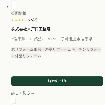
公開情報
(
2
)
3.5
★★★★★
★★★★★
株式会社木戸口工務店
岩手県
・１, 築舘-３８-38 二子町 北上市 岩手県 ...
窓リフォーム
風呂・浴室リフォーム
キッチンリフォー
ム
外壁リフォーム
比較に追加
詳しく見る →