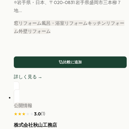
岩手県
・日本、〒020-0831 岩手県盛岡市三本柳７
地...
窓リフォーム
風呂・浴室リフォーム
キッチンリフォー
ム
外壁リフォーム
比較に追加
詳しく見る →
公開情報
(
1
)
3.0
★★★★★
★★★★★
株式会社秋山工務店