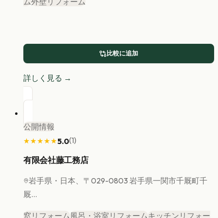
ム
外壁リフォーム
比較に追加
詳しく見る →
公開情報
(
1
)
5.0
★★★★★
★★★★★
有限会社藤工務店
岩手県
・日本、〒029-0803 岩手県一関市千厩町千
厩...
窓リフォーム
風呂・浴室リフォーム
キッチンリフォー