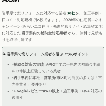
岩手県
で
窓リフォーム
に対応する業者
38
社
を、 施工事例・
口コミ・対応規模で比較できます。 2026年の住宅省エネキ
ャンペーン (みらいエコ住宅・先進的窓リノベ・給湯省エネ)
に対応した
岩手県
内の補助金対応業者
から、 無料で見積も
りを取得可能です。
📝
岩手県
で
窓リフォーム
業者を選ぶ 3つのポイント
•
補助金対応の実績
: 過去2年で
岩手県
内の補助金申請
を10件以上経験している業者
•
岩手県
内に本社・営業所
: 市区町村制度の多くは「市
内事業者」 要件あり
•
Googleレビュー★4.0以上
＋施工事例 + Q&A 対応の
透明性