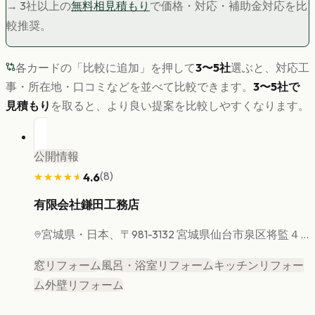
→ 3社以上の
無料相見積もり
で価格・対応・補助金対応を比
較推奨。
各カードの「比較に追加」を押して
3〜5社
選ぶと、対応工
事・所在地・口コミなどを並べて比較できます。
3〜5社で
見積もり
を取ると、より良い提案を比較しやすくなります。
公開情報
(
8
)
4.6
★★★★★
★★★★★
有限会社鎌田工務店
宮城県
・日本、〒981-3132 宮城県仙台市泉区将監４...
窓リフォーム
風呂・浴室リフォーム
キッチンリフォー
ム
外壁リフォーム