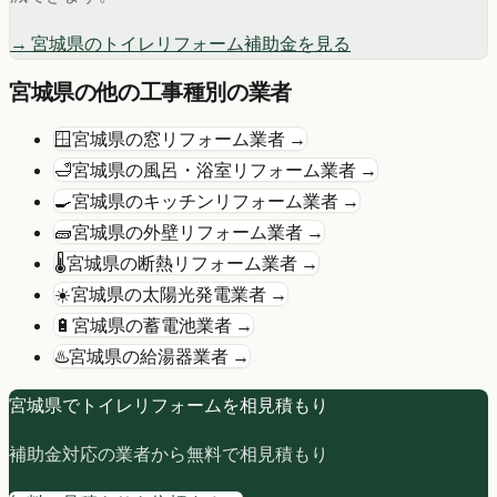
→
宮城県
の
トイレリフォーム
補助金を見る
宮城県
の他の工事種別の業者
🪟
宮城県
の
窓リフォーム
業者 →
🛁
宮城県
の
風呂・浴室リフォーム
業者 →
🍳
宮城県
の
キッチンリフォーム
業者 →
🧱
宮城県
の
外壁リフォーム
業者 →
🌡️
宮城県
の
断熱リフォーム
業者 →
☀️
宮城県
の
太陽光発電
業者 →
🔋
宮城県
の
蓄電池
業者 →
♨️
宮城県
の
給湯器
業者 →
宮城県
で
トイレリフォーム
を相見積もり
補助金対応の業者から無料で相見積もり