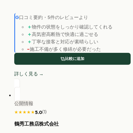
G
口コミ要約
・
5
件のレビューより
＋
物件の状態をしっかり確認してくれる
＋
高気密高断熱で快適に過ごせる
＋
丁寧な接客と対応が素晴らしい
−
施工不備が多く修繕が必要だった
比較に追加
詳しく見る →
公開情報
(
1
)
5.0
★★★★★
★★★★★
鶴秀工務店株式会社