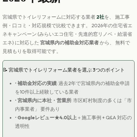
宮城県
で
トイレリフォーム
に対応する業者
2
社
を、 施工事
例・口コミ・対応規模で比較できます。 2026年の住宅省エ
ネキャンペーン (みらいエコ住宅・先進的窓リノベ・給湯省
エネ) に対応した
宮城県
内の補助金対応業者
から、 無料で
見積もりを取得可能です。
📝
宮城県
で
トイレリフォーム
業者を選ぶ 3つのポイント
•
補助金対応の実績
: 過去2年で
宮城県
内の補助金申請
を10件以上経験している業者
•
宮城県
内に本社・営業所
: 市区町村制度の多くは「市
内事業者」 要件あり
•
Googleレビュー★4.0以上
＋施工事例 + Q&A 対応の
透明性