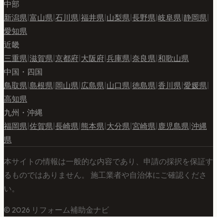
中部
新潟県
|
富山県
|
石川県
|
福井県
|
山梨県
|
長野県
|
岐阜県
|
静岡県
|
愛知県
近畿
三重県
|
滋賀県
|
京都府
|
大阪府
|
兵庫県
|
奈良県
|
和歌山県
中国・四国
鳥取県
|
島根県
|
岡山県
|
広島県
|
山口県
|
徳島県
|
香川県
|
愛媛県
|
高知県
九州・沖縄
福岡県
|
佐賀県
|
長崎県
|
熊本県
|
大分県
|
宮崎県
|
鹿児島県
|
沖縄
県
本サイトの情報は一般的な内容であり、申請の採択を保証す
るものではありません。 施工業者や自治体にご確認くださ
い。
©
2026
リフォーム補助金ナビ