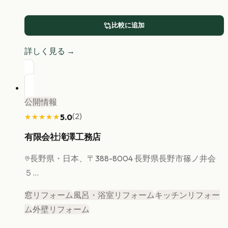
比較に追加
詳しく見る →
公開情報
(
2
)
5.0
★★★★★
★★★★★
有限会社滝澤工務店
長野県
・日本、〒388-8004 長野県長野市篠ノ井会
５...
窓リフォーム
風呂・浴室リフォーム
キッチンリフォー
ム
外壁リフォーム