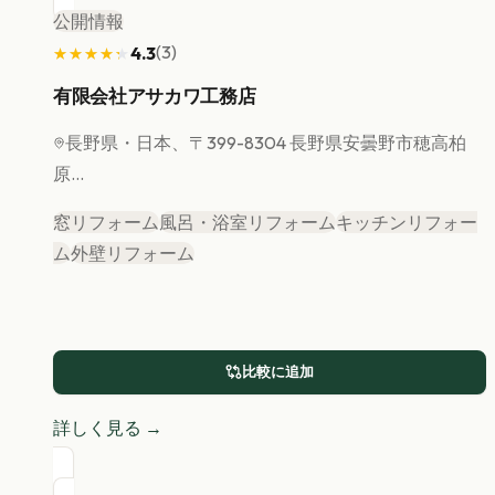
公開情報
(
3
)
4.3
★★★★★
★★★★★
有限会社アサカワ工務店
長野県
・日本、〒399-8304 長野県安曇野市穂高柏
原...
窓リフォーム
風呂・浴室リフォーム
キッチンリフォー
ム
外壁リフォーム
比較に追加
詳しく見る →