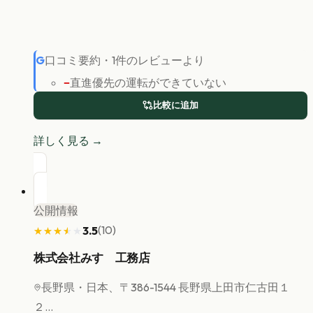
G
口コミ要約
・
1
件のレビューより
−
直進優先の運転ができていない
比較に追加
詳しく見る →
公開情報
(
10
)
3.5
★★★★★
★★★★★
株式会社みすゞ工務店
長野県
・日本、〒386-1544 長野県上田市仁古田１
２...