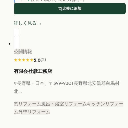
比較に追加
詳しく見る →
公開情報
(
2
)
5.0
★★★★★
★★★★★
有限会社彦工務店
長野県
・日本、〒399-9301 長野県北安曇郡白馬村
北...
窓リフォーム
風呂・浴室リフォーム
キッチンリフォー
ム
外壁リフォーム