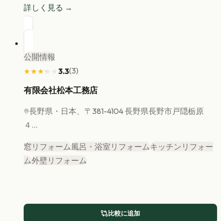
詳しく見る →
公開情報
(
3
)
3.3
★★★★★
★★★★★
有限会社松本工務店
長野県
・日本、〒381-4104 長野県長野市戸隠栃原
４...
窓リフォーム
風呂・浴室リフォーム
キッチンリフォー
ム
外壁リフォーム
比較に追加