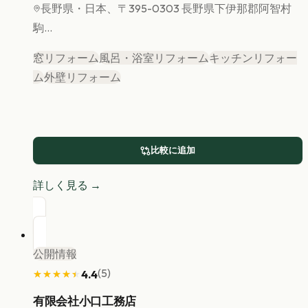
長野県
・日本、〒395-0303 長野県下伊那郡阿智村
駒...
窓リフォーム
風呂・浴室リフォーム
キッチンリフォー
ム
外壁リフォーム
比較に追加
詳しく見る →
公開情報
(
5
)
4.4
★★★★★
★★★★★
有限会社小口工務店