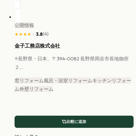
公開情報
(
4
)
3.8
★★★★★
★★★★★
金子工務店株式会社
長野県
・日本、〒394-0082 長野県岡谷市長地御所
２...
窓リフォーム
風呂・浴室リフォーム
キッチンリフォー
ム
外壁リフォーム
比較に追加