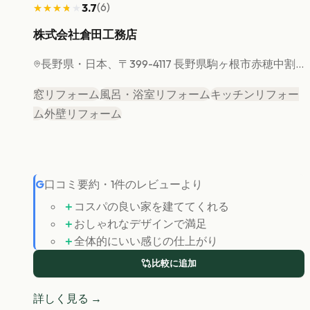
(
6
)
3.7
★★★★★
★★★★★
株式会社倉田工務店
長野県
・日本、〒399-4117 長野県駒ヶ根市赤穂中割...
窓リフォーム
風呂・浴室リフォーム
キッチンリフォー
ム
外壁リフォーム
G
口コミ要約
・
1
件のレビューより
＋
コスパの良い家を建ててくれる
＋
おしゃれなデザインで満足
＋
全体的にいい感じの仕上がり
比較に追加
詳しく見る →