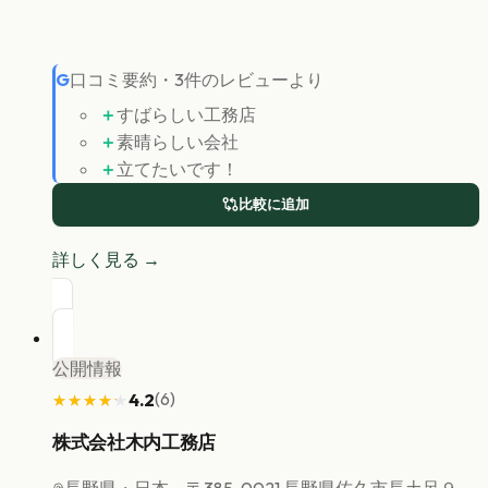
G
口コミ要約
・
3
件のレビューより
＋
すばらしい工務店
＋
素晴らしい会社
＋
立てたいです！
比較に追加
詳しく見る →
公開情報
(
6
)
4.2
★★★★★
★★★★★
株式会社木内工務店