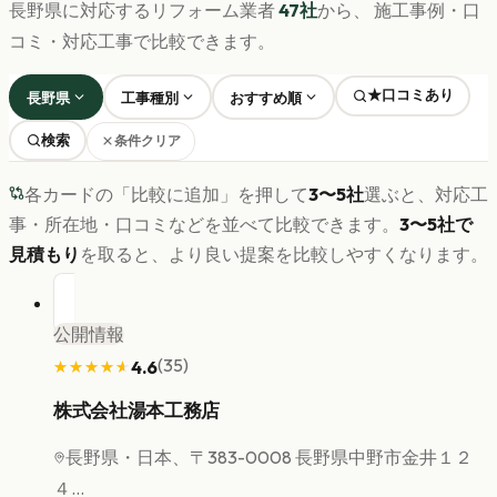
長野県
に対応するリフォーム業者
47
社
から、 施工事例・口
コミ・対応工事で比較できます。
★口コミあり
長野県
工事種別
おすすめ順
検索
条件クリア
各カードの「比較に追加」を押して
3〜5社
選ぶと、対応工
事・所在地・口コミなどを並べて比較できます。
3〜5社で
見積もり
を取ると、より良い提案を比較しやすくなります。
公開情報
(
35
)
4.6
★★★★★
★★★★★
株式会社湯本工務店
長野県
・日本、〒383-0008 長野県中野市金井１２
４...