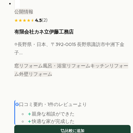
公開情報
(
2
)
4.5
★★★★★
★★★★★
有限会社カネ立伊藤工務店
長野県
・日本、〒392-0015 長野県諏訪市中洲下金
子...
窓リフォーム
風呂・浴室リフォーム
キッチンリフォー
ム
外壁リフォーム
G
口コミ要約
・
1
件のレビューより
＋
親身な相談ができた
＋
快適な家が完成した
比較に追加