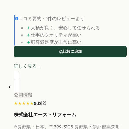
G
口コミ要約
・
1
件のレビューより
＋
人柄が良く、安心して任せられる
＋
仕事のクオリティが高い
＋
顧客満足度が非常に高い
比較に追加
詳しく見る →
公開情報
(
2
)
5.0
★★★★★
★★★★★
株式会社エース・リフォーム
長野県
・日本、〒399-3105 長野県下伊那郡高森町