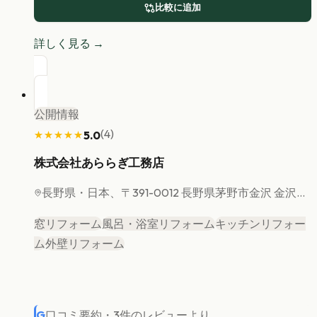
比較に追加
詳しく見る →
公開情報
(
4
)
5.0
★★★★★
★★★★★
株式会社あららぎ工務店
長野県
・日本、〒391-0012 長野県茅野市金沢 金沢...
窓リフォーム
風呂・浴室リフォーム
キッチンリフォー
ム
外壁リフォーム
G
口コミ要約
・
3
件のレビューより