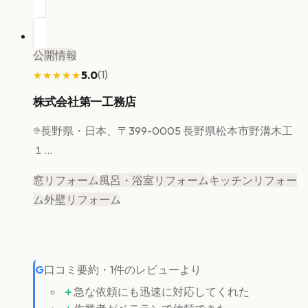
公開情報
(
1
)
5.0
★★★★★
★★★★★
株式会社第一工務店
長野県
・日本、〒399-0005 長野県松本市野溝木工
１...
窓リフォーム
風呂・浴室リフォーム
キッチンリフォー
ム
外壁リフォーム
G
口コミ要約
・
1
件のレビューより
＋
急な依頼にも迅速に対応してくれた