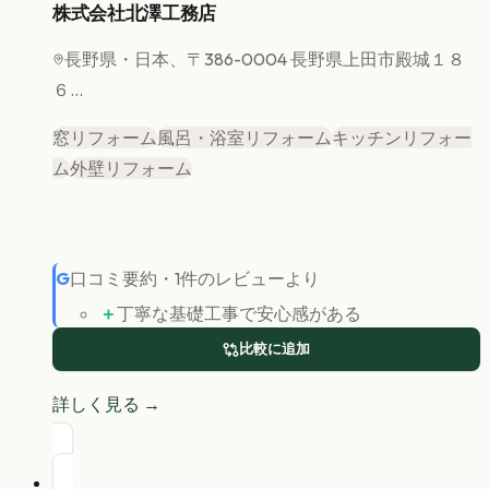
株式会社北澤工務店
長野県
・日本、〒386-0004 長野県上田市殿城１８
６...
窓リフォーム
風呂・浴室リフォーム
キッチンリフォー
ム
外壁リフォーム
G
口コミ要約
・
1
件のレビューより
＋
丁寧な基礎工事で安心感がある
比較に追加
詳しく見る →