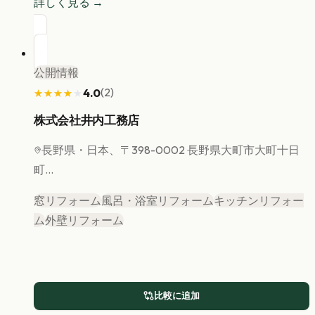
詳しく見る →
公開情報
(
2
)
4.0
★★★★★
★★★★★
株式会社井内工務店
長野県
・日本、〒398-0002 長野県大町市大町十日
町...
窓リフォーム
風呂・浴室リフォーム
キッチンリフォー
ム
外壁リフォーム
比較に追加