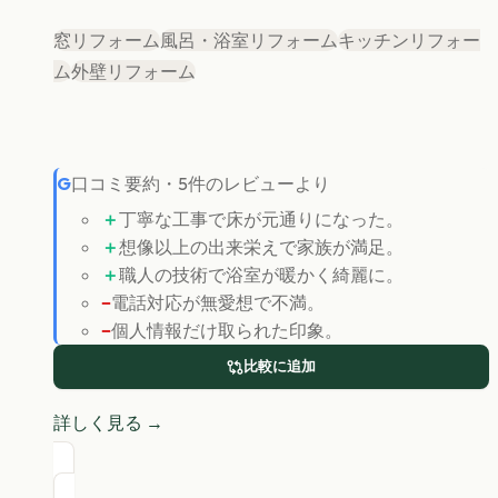
窓リフォーム
風呂・浴室リフォーム
キッチンリフォー
ム
外壁リフォーム
G
口コミ要約
・
5
件のレビューより
＋
丁寧な工事で床が元通りになった。
＋
想像以上の出来栄えで家族が満足。
＋
職人の技術で浴室が暖かく綺麗に。
−
電話対応が無愛想で不満。
−
個人情報だけ取られた印象。
比較に追加
詳しく見る →