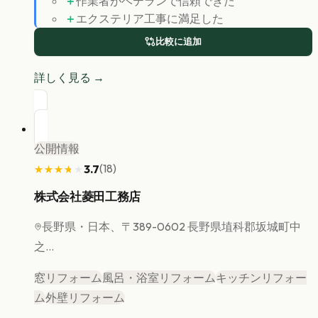
＋
作業者がベテランで信頼できた
＋
エクステリア工事に満足した
比較に追加
詳しく見る →
公開情報
(
18
)
3.7
★★★★★
★★★★★
株式会社菱田工務店
長野県
・日本、〒389-0602 長野県埴科郡坂城町中
之...
窓リフォーム
風呂・浴室リフォーム
キッチンリフォー
ム
外壁リフォーム