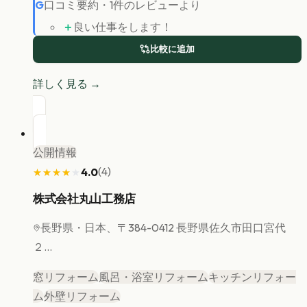
G
口コミ要約
・
1
件のレビューより
＋
良い仕事をします！
比較に追加
詳しく見る →
公開情報
(
4
)
4.0
★★★★★
★★★★★
株式会社丸山工務店
長野県
・日本、〒384-0412 長野県佐久市田口宮代
２...
窓リフォーム
風呂・浴室リフォーム
キッチンリフォー
ム
外壁リフォーム