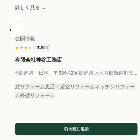
詳しく見る →
公開情報
(
4
)
3.5
★★★★★
★★★★★
有限会社神谷工務店
長野県
・日本、〒389-1214 長野県上水内郡飯綱町黒...
窓リフォーム
風呂・浴室リフォーム
キッチンリフォー
ム
外壁リフォーム
比較に追加