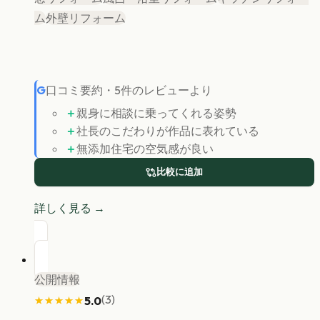
ム
外壁リフォーム
G
口コミ要約
・
5
件のレビューより
＋
親身に相談に乗ってくれる姿勢
＋
社長のこだわりが作品に表れている
＋
無添加住宅の空気感が良い
比較に追加
詳しく見る →
公開情報
(
3
)
5.0
★★★★★
★★★★★