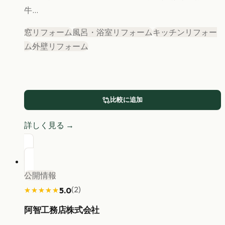
牛...
窓リフォーム
風呂・浴室リフォーム
キッチンリフォー
ム
外壁リフォーム
比較に追加
詳しく見る →
公開情報
(
2
)
5.0
★★★★★
★★★★★
阿智工務店株式会社