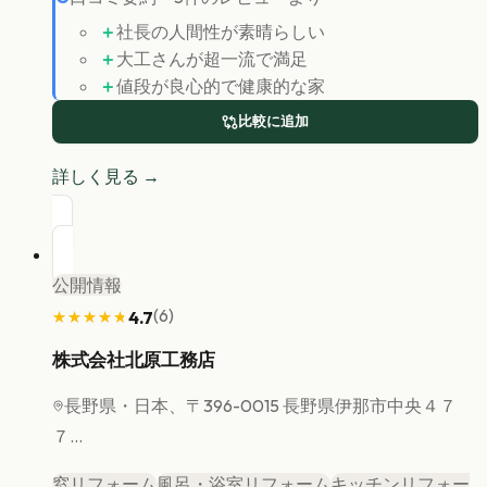
＋
社長の人間性が素晴らしい
＋
大工さんが超一流で満足
＋
値段が良心的で健康的な家
比較に追加
詳しく見る →
公開情報
(
6
)
4.7
★★★★★
★★★★★
株式会社北原工務店
長野県
・日本、〒396-0015 長野県伊那市中央４７
７...
窓リフォーム
風呂・浴室リフォーム
キッチンリフォー