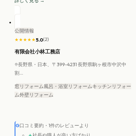
詳しく見る →
公開情報
(
2
)
5.0
★★★★★
★★★★★
有限会社小林工務店
長野県
・日本、〒399-4231 長野県駒ヶ根市中沢中
割...
窓リフォーム
風呂・浴室リフォーム
キッチンリフォー
ム
外壁リフォーム
G
口コミ要約
・
1
件のレビューより
＋
社長や職人が良い方ばかり