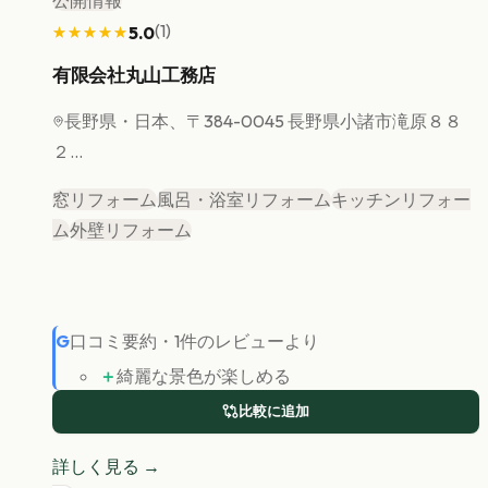
公開情報
(
1
)
5.0
★★★★★
★★★★★
有限会社丸山工務店
長野県
・日本、〒384-0045 長野県小諸市滝原８８
２...
窓リフォーム
風呂・浴室リフォーム
キッチンリフォー
ム
外壁リフォーム
G
口コミ要約
・
1
件のレビューより
＋
綺麗な景色が楽しめる
比較に追加
詳しく見る →