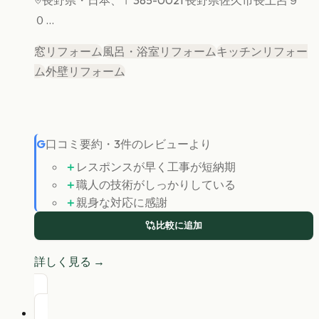
長野県
・日本、〒385-0021 長野県佐久市長土呂９
０...
窓リフォーム
風呂・浴室リフォーム
キッチンリフォー
ム
外壁リフォーム
G
口コミ要約
・
3
件のレビューより
＋
レスポンスが早く工事が短納期
＋
職人の技術がしっかりしている
＋
親身な対応に感謝
比較に追加
詳しく見る →