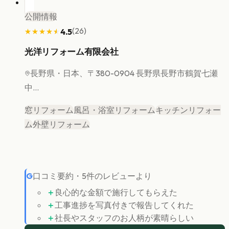
公開情報
(
26
)
4.5
★★★★★
★★★★★
光洋リフォーム有限会社
長野県
・日本、〒380-0904 長野県長野市鶴賀七瀬
中...
窓リフォーム
風呂・浴室リフォーム
キッチンリフォー
ム
外壁リフォーム
G
口コミ要約
・
5
件のレビューより
＋
良心的な金額で施行してもらえた
＋
工事進捗を写真付きで報告してくれた
＋
社長やスタッフのお人柄が素晴らしい