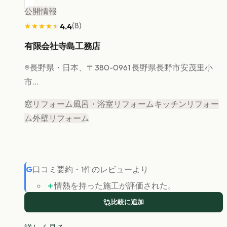
公開情報
(
8
)
4.4
★★★★★
★★★★★
有限会社寺島工務店
長野県
・日本、〒380-0961 長野県長野市安茂里小
市...
窓リフォーム
風呂・浴室リフォーム
キッチンリフォー
ム
外壁リフォーム
G
口コミ要約
・
1
件のレビューより
＋
情熱を持った施工が評価された。
比較に追加