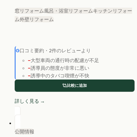
窓リフォーム
風呂・浴室リフォーム
キッチンリフォー
ム
外壁リフォーム
G
口コミ要約
・
2
件のレビューより
−
大型車両の通行時の配慮が不足
−
誘導員の態度が非常に悪い
−
誘導中のタバコ喫煙が不快
比較に追加
詳しく見る →
公開情報