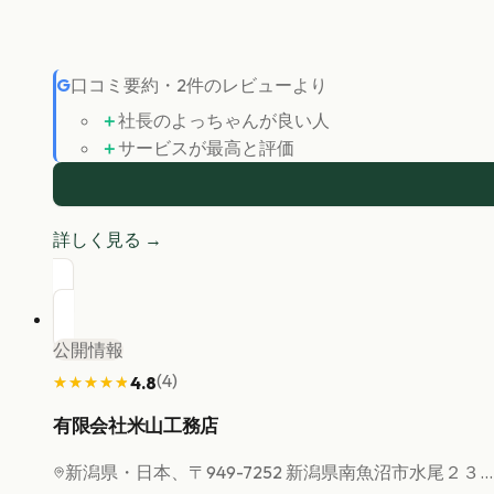
G
口コミ要約
・
2
件のレビューより
＋
社長のよっちゃんが良い人
＋
サービスが最高と評価
詳しく見る →
公開情報
(
4
)
4.8
★★★★★
★★★★★
有限会社米山工務店
新潟県
・日本、〒949-7252 新潟県南魚沼市水尾２３...