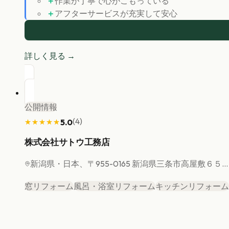
＋
作業が丁寧で心がこもっている
＋
アフターサービスが充実して安心
詳しく見る →
公開情報
(
4
)
5.0
★★★★★
★★★★★
株式会社サトウ工務店
新潟県
・日本、〒955-0165 新潟県三条市高屋敷６５...
窓リフォーム
風呂・浴室リフォーム
キッチンリフォーム