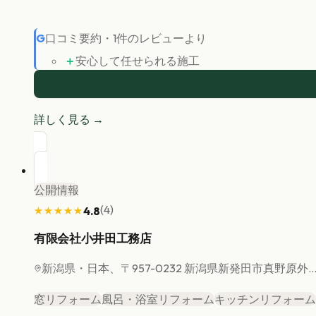
G
口コミ要約
・
1
件のレビューより
＋
安心して任せられる施工
詳しく見る →
公開情報
(
4
)
4.8
★★★★★
★★★★★
有限会社小井田工務店
新潟県
・日本、〒957-0232 新潟県新発田市真野原外..
窓リフォーム
風呂・浴室リフォーム
キッチンリフォーム