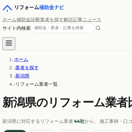
ホーム
補助金診断
業者を探す
解説記事
ニュース
サイト内検索
ホーム
›
業者を探す
›
新潟県
›
リフォーム業者一覧
新潟県
のリフォーム業者
新潟県
に対応するリフォーム業者
44
社
から、 施工事例・口