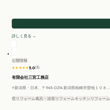
詳しく見る →
公開情報
(
3
)
5.0
★★★★★
★★★★★
有限会社三宮工務店
新潟県
・日本、〒945-0214 新潟県柏崎市曽地１０８...
窓リフォーム
風呂・浴室リフォーム
キッチンリフォーム