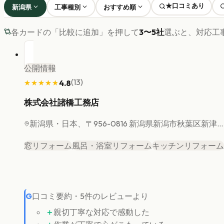
★口コミあり
新潟県
工事種別
おすすめ順
各カードの「比較に追加」を押して
3〜5社
選ぶと、対応工
公開情報
(
13
)
4.8
★★★★★
★★★★★
株式会社諸橋工務店
新潟県
・日本、〒956-0816 新潟県新潟市秋葉区新津...
窓リフォーム
風呂・浴室リフォーム
キッチンリフォーム
G
口コミ要約
・
5
件のレビューより
＋
親切丁寧な対応で感動した