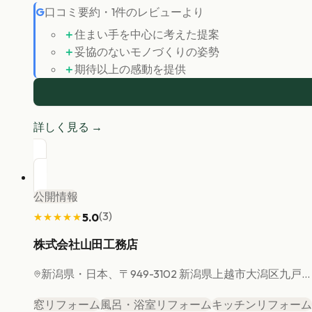
G
口コミ要約
・
1
件のレビューより
＋
住まい手を中心に考えた提案
＋
妥協のないモノづくりの姿勢
＋
期待以上の感動を提供
詳しく見る →
公開情報
(
3
)
5.0
★★★★★
★★★★★
株式会社山田工務店
新潟県
・日本、〒949-3102 新潟県上越市大潟区九戸...
窓リフォーム
風呂・浴室リフォーム
キッチンリフォーム