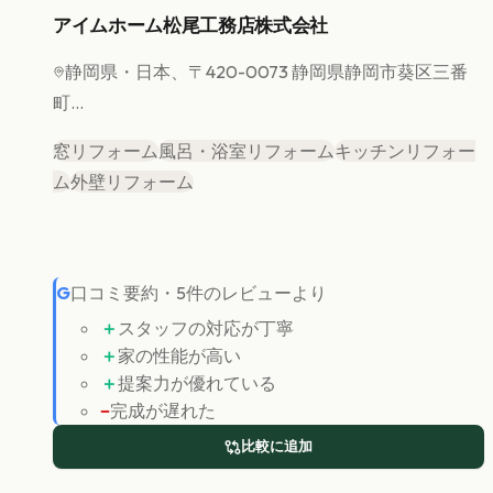
アイムホーム松尾工務店株式会社
静岡県
・日本、〒420-0073 静岡県静岡市葵区三番
町...
窓リフォーム
風呂・浴室リフォーム
キッチンリフォー
ム
外壁リフォーム
G
口コミ要約
・
5
件のレビューより
＋
スタッフの対応が丁寧
＋
家の性能が高い
＋
提案力が優れている
−
完成が遅れた
比較に追加