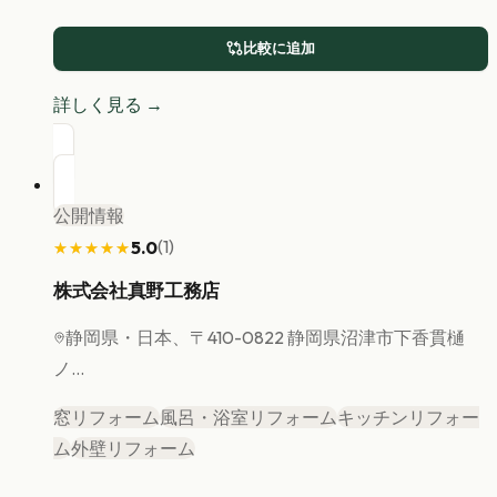
比較に追加
詳しく見る →
公開情報
(
1
)
5.0
★★★★★
★★★★★
株式会社真野工務店
静岡県
・日本、〒410-0822 静岡県沼津市下香貫樋
ノ...
窓リフォーム
風呂・浴室リフォーム
キッチンリフォー
ム
外壁リフォーム