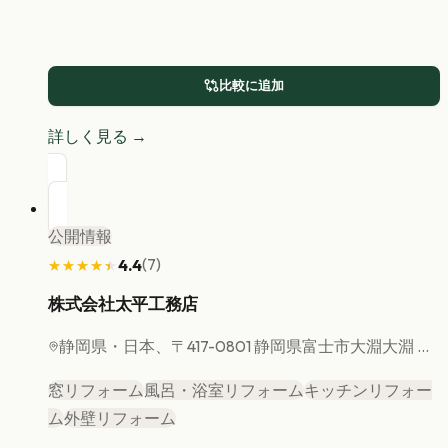
比較に追加
詳しく見る →
公開情報
(
7
)
4.4
★★★★★
★★★★★
株式会社太平工務店
静岡県
・日本、〒417-0801 静岡県富士市大淵大淵 ...
窓リフォーム
風呂・浴室リフォーム
キッチンリフォー
ム
外壁リフォーム