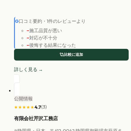
G
口コミ要約
・
1
件のレビューより
−
施工品質が悪い
−
対応が不十分
−
後悔する結果になった
比較に追加
詳しく見る →
公開情報
(
3
)
4.7
★★★★★
★★★★★
有限会社芹沢工務店
静岡県
・日本、〒412-0042 静岡県御殿場市萩原６