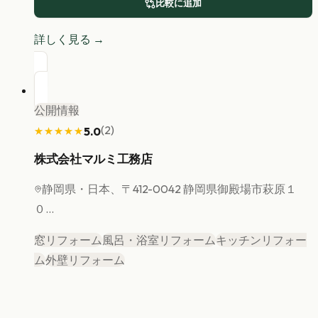
比較に追加
詳しく見る →
公開情報
(
2
)
5.0
★★★★★
★★★★★
株式会社マルミ工務店
静岡県
・日本、〒412-0042 静岡県御殿場市萩原１
０...
窓リフォーム
風呂・浴室リフォーム
キッチンリフォー
ム
外壁リフォーム