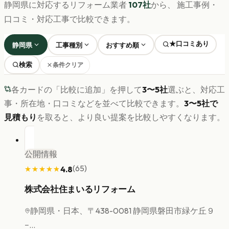
静岡県
に対応するリフォーム業者
107
社
から、 施工事例・
口コミ・対応工事で比較できます。
★口コミあり
静岡県
工事種別
おすすめ順
検索
条件クリア
各カードの「比較に追加」を押して
3〜5社
選ぶと、対応工
事・所在地・口コミなどを並べて比較できます。
3〜5社で
見積もり
を取ると、より良い提案を比較しやすくなります。
公開情報
(
65
)
4.8
★★★★★
★★★★★
株式会社住まいるリフォーム
静岡県
・日本、〒438-0081 静岡県磐田市緑ケ丘９
−...