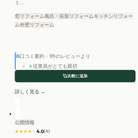
１...
窓リフォーム
風呂・浴室リフォーム
キッチンリフォー
ム
外壁リフォーム
G
口コミ要約
・
1
件のレビューより
＋
従業員がとても親切
比較に追加
詳しく見る →
公開情報
(
4
)
4.0
★★★★★
★★★★★