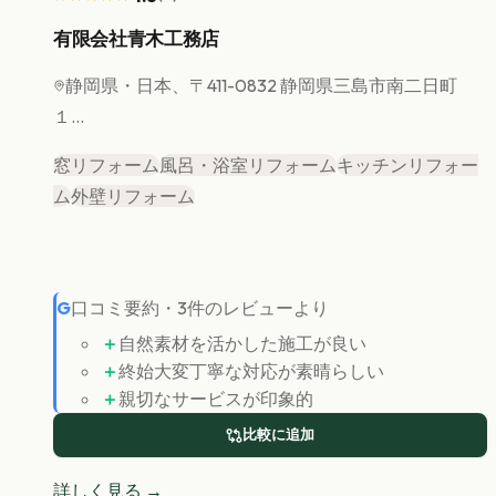
有限会社青木工務店
静岡県
・日本、〒411-0832 静岡県三島市南二日町
１...
窓リフォーム
風呂・浴室リフォーム
キッチンリフォー
ム
外壁リフォーム
G
口コミ要約
・
3
件のレビューより
＋
自然素材を活かした施工が良い
＋
終始大変丁寧な対応が素晴らしい
＋
親切なサービスが印象的
比較に追加
詳しく見る →