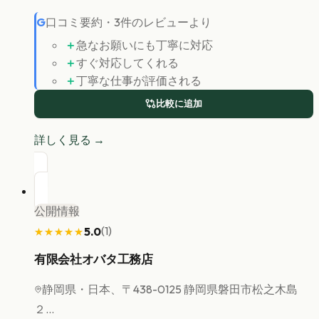
G
口コミ要約
・
3
件のレビューより
＋
急なお願いにも丁寧に対応
＋
すぐ対応してくれる
＋
丁寧な仕事が評価される
比較に追加
詳しく見る →
公開情報
(
1
)
5.0
★★★★★
★★★★★
有限会社オバタ工務店
静岡県
・日本、〒438-0125 静岡県磐田市松之木島
２...