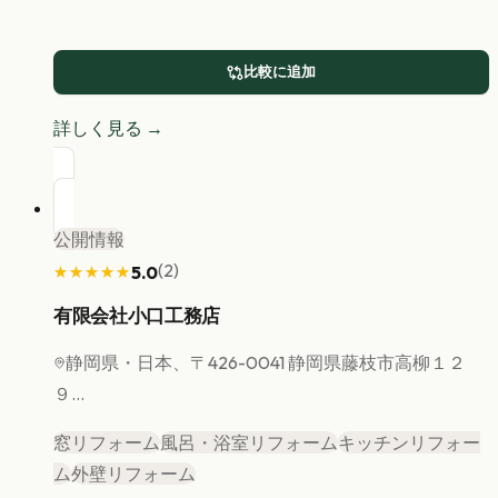
比較に追加
詳しく見る →
公開情報
(
2
)
5.0
★★★★★
★★★★★
有限会社小口工務店
静岡県
・日本、〒426-0041 静岡県藤枝市高柳１２
９...
窓リフォーム
風呂・浴室リフォーム
キッチンリフォー
ム
外壁リフォーム