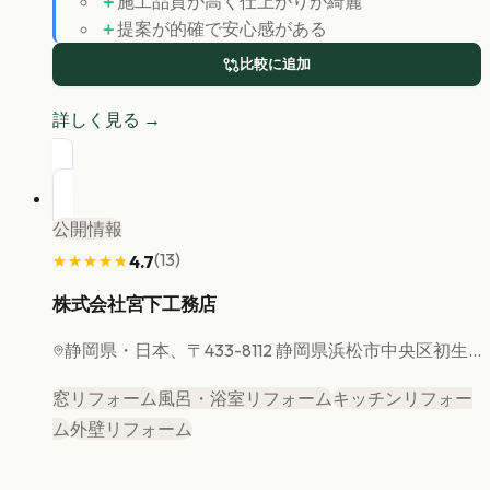
＋
施工品質が高く仕上がりが綺麗
＋
提案が的確で安心感がある
比較に追加
詳しく見る →
公開情報
(
13
)
4.7
★★★★★
★★★★★
株式会社宮下工務店
静岡県
・日本、〒433-8112 静岡県浜松市中央区初生...
窓リフォーム
風呂・浴室リフォーム
キッチンリフォー
ム
外壁リフォーム