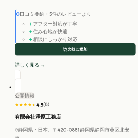
G
口コミ要約
・
5
件のレビューより
＋
アフター対応が丁寧
＋
住み心地が快適
＋
相談にしっかり対応
比較に追加
詳しく見る →
公開情報
(
8
)
4.5
★★★★★
★★★★★
有限会社澤原工務店
静岡県
・日本、〒420-0881 静岡県静岡市葵区北安