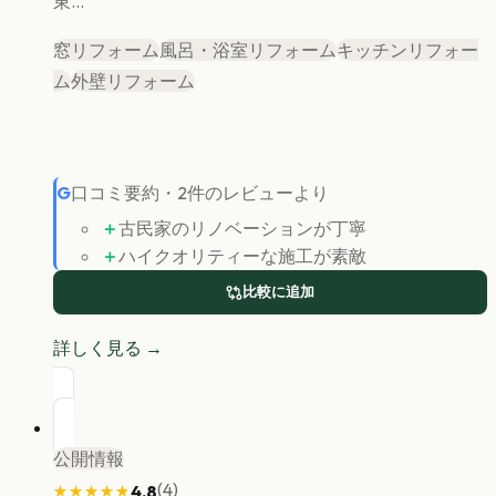
東...
窓リフォーム
風呂・浴室リフォーム
キッチンリフォー
ム
外壁リフォーム
G
口コミ要約
・
2
件のレビューより
＋
古民家のリノベーションが丁寧
＋
ハイクオリティーな施工が素敵
比較に追加
詳しく見る →
公開情報
(
4
)
4.8
★★★★★
★★★★★