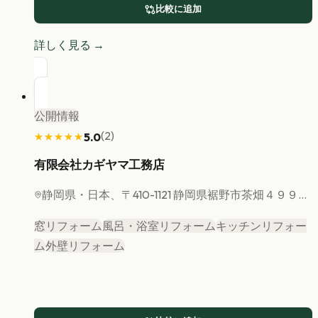
比較に追加
詳しく見る →
公開情報
(
2
)
5.0
★★★★★
★★★★★
有限会社カギヤマ工務店
静岡県
・日本、〒410-1121 静岡県裾野市茶畑４９９...
窓リフォーム
風呂・浴室リフォーム
キッチンリフォー
ム
外壁リフォーム