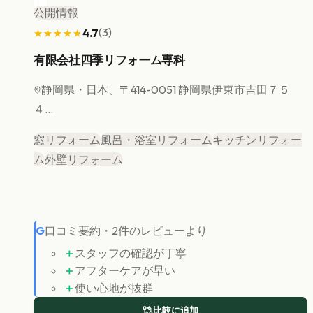
公開情報
(
3
)
4.7
★★★★★
★★★★★
有限会社四季リフォーム専科
静岡県
・日本、〒414-0051 静岡県伊東市吉田７５
４...
窓リフォーム
風呂・浴室リフォーム
キッチンリフォー
ム
外壁リフォーム
G
口コミ要約
・
2
件のレビューより
＋
スタッフの確認が丁寧
＋
アフターケアが早い
＋
使い心地が抜群
比較に追加