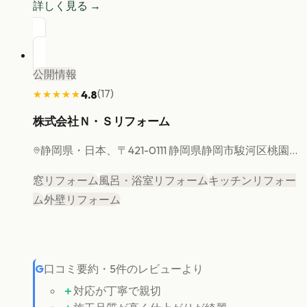
詳しく見る →
公開情報
(
17
)
4.8
★★★★★
★★★★★
株式会社Ｎ・Ｓリフォーム
静岡県
・日本、〒421-0111 静岡県静岡市駿河区桃園...
窓リフォーム
風呂・浴室リフォーム
キッチンリフォー
ム
外壁リフォーム
G
口コミ要約
・
5
件のレビューより
＋
対応が丁寧で親切