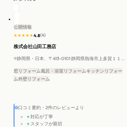
公開情報
(
4
)
4.8
★★★★★
★★★★★
株式会社山田工務店
静岡県
・日本、〒413-0101 静岡県熱海市上多賀１１...
窓リフォーム
風呂・浴室リフォーム
キッチンリフォー
ム
外壁リフォーム
G
口コミ要約
・
2
件のレビューより
＋
対応が丁寧
＋
スタッフが親切