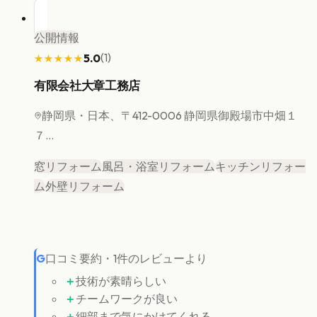
公開情報
(
1
)
5.0
★★★★★
★★★★★
有限会社大章工務店
静岡県
・日本、〒412-0006 静岡県御殿場市中畑１
７...
窓リフォーム
風呂・浴室リフォーム
キッチンリフォー
ム
外壁リフォーム
G
口コミ要約
・
1
件のレビューより
＋
技術が素晴らしい
＋
チームワークが良い
＋
細部まで気にかけてくれる