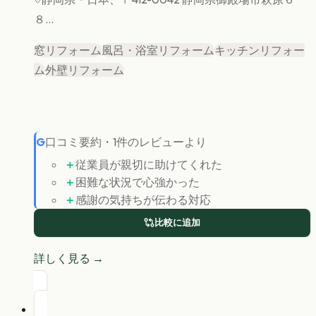
８...
窓リフォーム
風呂・浴室リフォーム
キッチンリフォー
ム
外壁リフォーム
G
口コミ要約
・
1
件のレビューより
＋
従業員が親切に助けてくれた
＋
困難な状況で心強かった
＋
感謝の気持ちが伝わる対応
比較に追加
詳しく見る →