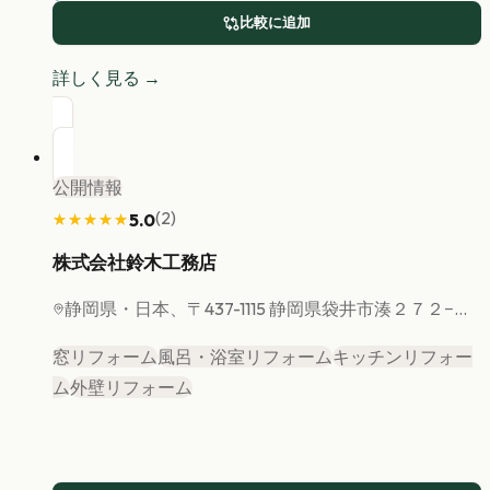
比較に追加
詳しく見る →
公開情報
(
2
)
5.0
★★★★★
★★★★★
株式会社鈴木工務店
静岡県
・日本、〒437-1115 静岡県袋井市湊２７２−...
窓リフォーム
風呂・浴室リフォーム
キッチンリフォー
ム
外壁リフォーム