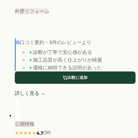
外壁リフォーム
G
口コミ要約
・
5
件のレビューより
＋
診断が丁寧で安心感がある
＋
施工品質が高く仕上がりが綺麗
＋
価格に納得できる説明があった
比較に追加
詳しく見る →
公開情報
(
19
)
4.7
★★★★★
★★★★★