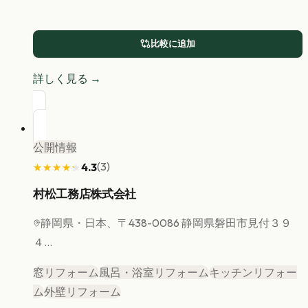
比較に追加
詳しく見る →
公開情報
(
3
)
4.3
★★★★★
★★★★★
村松工務店株式会社
静岡県
・日本、〒438-0086 静岡県磐田市見付３９
４...
窓リフォーム
風呂・浴室リフォーム
キッチンリフォー
ム
外壁リフォーム