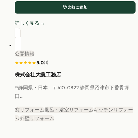
比較に追加
詳しく見る →
公開情報
(
1
)
5.0
★★★★★
★★★★★
株式会社大義工務店
静岡県
・日本、〒410-0822 静岡県沼津市下香貫塚
田...
窓リフォーム
風呂・浴室リフォーム
キッチンリフォー
ム
外壁リフォーム