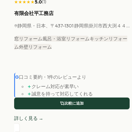
(
1
)
5.0
★★★★★
★★★★★
有限会社平工務店
静岡県
・日本、〒437-1301 静岡県掛川市西大渕４４...
窓リフォーム
風呂・浴室リフォーム
キッチンリフォー
ム
外壁リフォーム
G
口コミ要約
・
1
件のレビューより
＋
クレーム対応が素早い
＋
誠意を持って対応してくれる
比較に追加
詳しく見る →