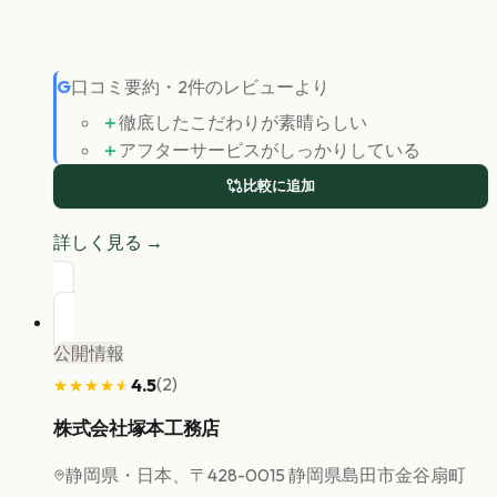
G
口コミ要約
・
2
件のレビューより
＋
徹底したこだわりが素晴らしい
＋
アフターサービスがしっかりしている
比較に追加
詳しく見る →
公開情報
(
2
)
4.5
★★★★★
★★★★★
株式会社塚本工務店
静岡県
・日本、〒428-0015 静岡県島田市金谷扇町