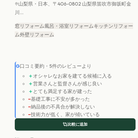
山梨県
・日本、〒406-0802 山梨県笛吹市御坂町金
川...
窓リフォーム
風呂・浴室リフォーム
キッチンリフォー
ム
外壁リフォーム
G
口コミ要約
・
5
件のレビューより
＋
オシャレなお家を建てる候補に入る
＋
営業さんと監督さんが感じ良い
＋
とても満足する家が建った
−
基礎工事に不安が多かった
−
納品後の不具合が解決しない
−
技術力が低く、家が傾いている
比較に追加