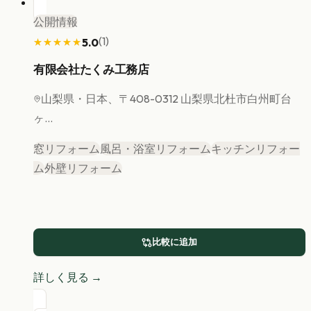
公開情報
(
1
)
5.0
★★★★★
★★★★★
有限会社たくみ工務店
山梨県
・日本、〒408-0312 山梨県北杜市白州町台
ヶ...
窓リフォーム
風呂・浴室リフォーム
キッチンリフォー
ム
外壁リフォーム
比較に追加
詳しく見る →