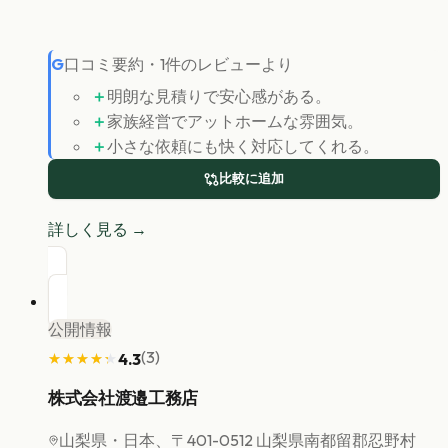
G
口コミ要約
・
1
件のレビューより
＋
明朗な見積りで安心感がある。
＋
家族経営でアットホームな雰囲気。
＋
小さな依頼にも快く対応してくれる。
比較に追加
詳しく見る →
公開情報
(
3
)
4.3
★★★★★
★★★★★
株式会社渡邉工務店
山梨県
・日本、〒401-0512 山梨県南都留郡忍野村