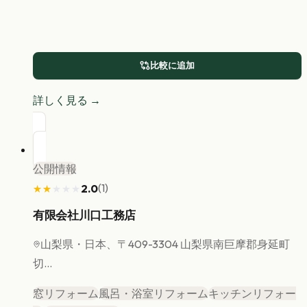
比較に追加
詳しく見る →
公開情報
(
1
)
2.0
★★★★★
★★★★★
有限会社川口工務店
山梨県
・日本、〒409-3304 山梨県南巨摩郡身延町
切...
窓リフォーム
風呂・浴室リフォーム
キッチンリフォー