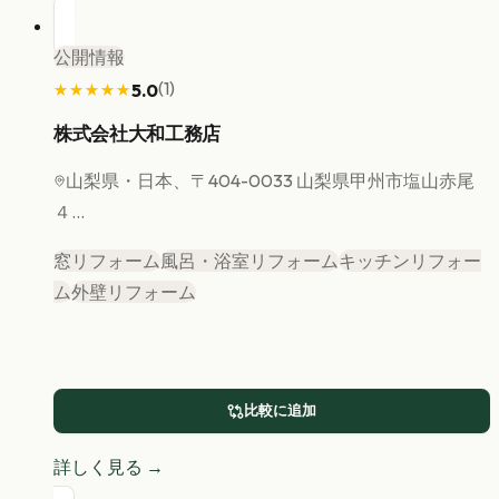
公開情報
(
1
)
5.0
★★★★★
★★★★★
株式会社大和工務店
山梨県
・日本、〒404-0033 山梨県甲州市塩山赤尾
４...
窓リフォーム
風呂・浴室リフォーム
キッチンリフォー
ム
外壁リフォーム
比較に追加
詳しく見る →