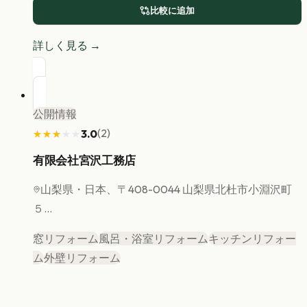
比較に追加
詳しく見る →
公開情報
(
2
)
3.0
★★★★★
★★★★★
有限会社宮沢工務店
山梨県
・日本、〒408-0044 山梨県北杜市小淵沢町
５...
窓リフォーム
風呂・浴室リフォーム
キッチンリフォー
ム
外壁リフォーム