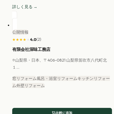
詳しく見る →
公開情報
(
2
)
4.0
★★★★★
★★★★★
有限会社深味工務店
山梨県
・日本、〒406-0821 山梨県笛吹市八代町北
１...
窓リフォーム
風呂・浴室リフォーム
キッチンリフォー
ム
外壁リフォーム
比較に追加