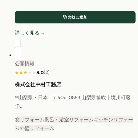
比較に追加
詳しく見る →
公開情報
(
2
)
3.0
★★★★★
★★★★★
株式会社中村工務店
山梨県
・日本、〒406-0853 山梨県笛吹市境川町藤
垈...
窓リフォーム
風呂・浴室リフォーム
キッチンリフォー
ム
外壁リフォーム