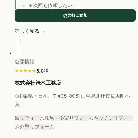
＋
次回も依頼したい
比較に追加
詳しく見る →
公開情報
(
1
)
5.0
★★★★★
★★★★★
株式会社清水工務店
山梨県
・日本、〒408-0031 山梨県北杜市長坂町小
荒...
窓リフォーム
風呂・浴室リフォーム
キッチンリフォー
ム
外壁リフォーム