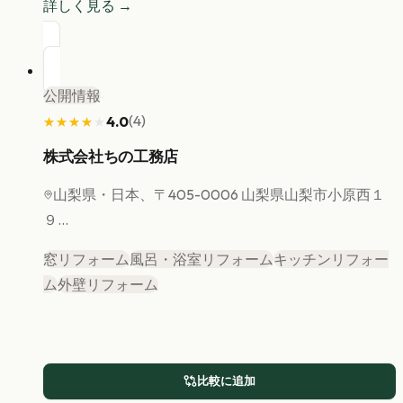
詳しく見る →
公開情報
(
4
)
4.0
★★★★★
★★★★★
株式会社ちの工務店
山梨県
・日本、〒405-0006 山梨県山梨市小原西１
９...
窓リフォーム
風呂・浴室リフォーム
キッチンリフォー
ム
外壁リフォーム
比較に追加