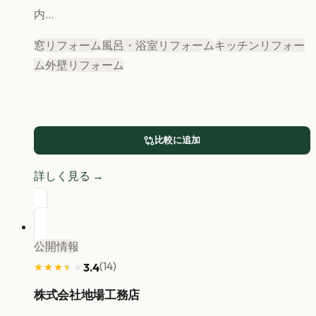
内...
窓リフォーム
風呂・浴室リフォーム
キッチンリフォー
ム
外壁リフォーム
比較に追加
詳しく見る →
公開情報
(
14
)
3.4
★★★★★
★★★★★
株式会社地場工務店