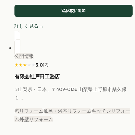
比較に追加
詳しく見る →
公開情報
(
2
)
3.0
★★★★★
★★★★★
有限会社戸田工務店
山梨県
・日本、〒409-0136 山梨県上野原市桑久保
１...
窓リフォーム
風呂・浴室リフォーム
キッチンリフォー
ム
外壁リフォーム