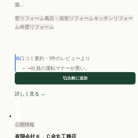
園...
窓リフォーム
風呂・浴室リフォーム
キッチンリフォー
ム
外壁リフォーム
G
口コミ要約
・
1
件のレビューより
−
社員の運転マナーが悪い。
比較に追加
詳しく見る →
公開情報
有限会社Ｋ．Ｃ金丸工務店