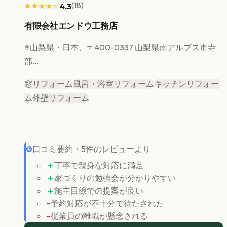
(
18
)
4.3
★★★★★
★★★★★
有限会社エンドウ工務店
山梨県
・日本、〒400-0337 山梨県南アルプス市寺
部...
窓リフォーム
風呂・浴室リフォーム
キッチンリフォー
ム
外壁リフォーム
G
口コミ要約
・
5
件のレビューより
＋
丁寧で親身な対応に満足
＋
家づくりの勉強会が分かりやすい
＋
施主目線での提案が良い
−
予約対応が不十分で待たされた
−
従業員の離職が懸念される