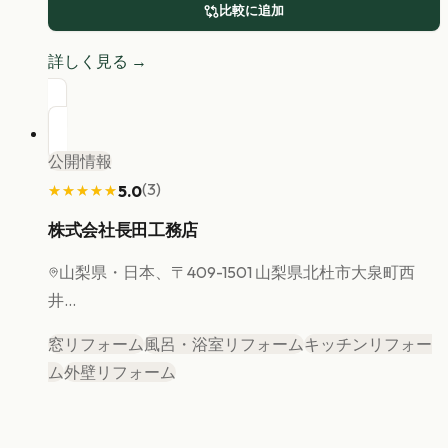
比較に追加
詳しく見る →
公開情報
(
3
)
5.0
★★★★★
★★★★★
株式会社長田工務店
山梨県
・日本、〒409-1501 山梨県北杜市大泉町西
井...
窓リフォーム
風呂・浴室リフォーム
キッチンリフォー
ム
外壁リフォーム