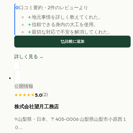
G
口コミ要約
・
2
件のレビューより
＋
地元事情を詳しく教えてくれた。
＋
信頼できる身内の大工を使用。
＋
親切な対応で不安を解消してくれた。
比較に追加
詳しく見る →
公開情報
(
2
)
5.0
★★★★★
★★★★★
株式会社望月工務店
山梨県
・日本、〒405-0006 山梨県山梨市小原西１
０...