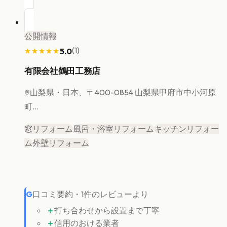
公開情報
(
1
)
5.0
★★★★★
★★★★★
有限会社鶴田工務店
山梨県
・日本、〒400-0854 山梨県甲府市中小河原
町...
窓リフォーム
風呂・浴室リフォーム
キッチンリフォー
ム
外壁リフォーム
G
口コミ要約
・
1
件のレビューより
＋
打ち合わせから設置まで丁寧
＋
信用のおける業者