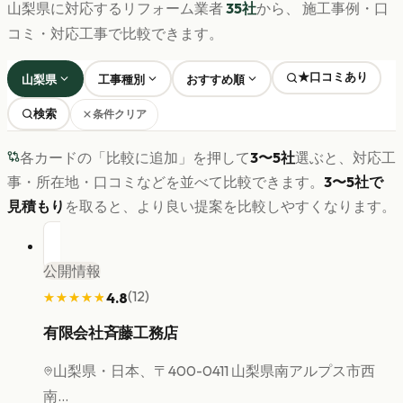
山梨県
に対応するリフォーム業者
35
社
から、 施工事例・口
コミ・対応工事で比較できます。
★口コミあり
山梨県
工事種別
おすすめ順
検索
条件クリア
各カードの「比較に追加」を押して
3〜5社
選ぶと、対応工
事・所在地・口コミなどを並べて比較できます。
3〜5社で
見積もり
を取ると、より良い提案を比較しやすくなります。
公開情報
(
12
)
4.8
★★★★★
★★★★★
有限会社斉藤工務店
山梨県
・日本、〒400-0411 山梨県南アルプス市西
南...