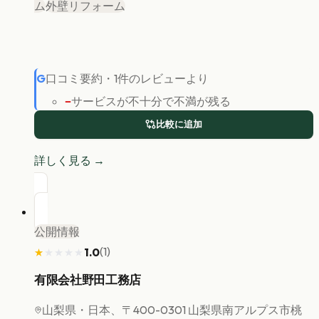
ム
外壁リフォーム
G
口コミ要約
・
1
件のレビューより
−
サービスが不十分で不満が残る
比較に追加
詳しく見る →
公開情報
(
1
)
1.0
★★★★★
★★★★★
有限会社野田工務店
山梨県
・日本、〒400-0301 山梨県南アルプス市桃