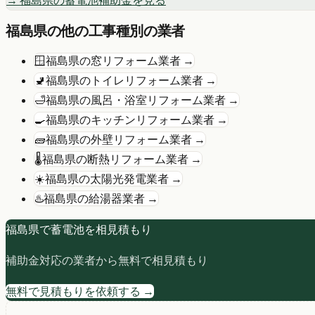
→
福島県
の
蓄電池
補助金を見る
福島県
の他の工事種別の業者
🪟
福島県
の
窓リフォーム
業者 →
🚽
福島県
の
トイレリフォーム
業者 →
🛁
福島県
の
風呂・浴室リフォーム
業者 →
🍳
福島県
の
キッチンリフォーム
業者 →
🧱
福島県
の
外壁リフォーム
業者 →
🌡️
福島県
の
断熱リフォーム
業者 →
☀️
福島県
の
太陽光発電
業者 →
♨️
福島県
の
給湯器
業者 →
福島県
で
蓄電池
を相見積もり
補助金対応の業者から無料で相見積もり
無料で見積もりを依頼する →