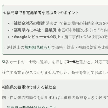
📝
福島県
で
蓄電池
業者を選ぶ 3つのポイント
•
補助金対応の実績
: 過去2年で
福島県
内の補助金申請を
•
福島県
内に本社・営業所
: 市区町村制度の多くは「市
•
Googleレビュー★4.0以上
＋施工事例 + Q&A 対応の
→ 3社以上の
無料相見積もり
で価格・対応・補助金対応を比
各カードの「比較に追加」を押して
3〜5社
選ぶと、対応工
該当する業者が見つかりませんでした。条件を変えてお試し
福島県
の
蓄電池
で使える補助金
国・自治体の補助金を活用すれば工事費の負担を大きく軽減