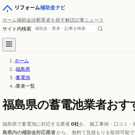
ホーム
補助金診断
業者を探す
解説記事
ニュース
サイト内検索
ホーム
›
福島県
›
蓄電池
›
業者一覧
福島県
の
蓄電池
業者おすす
福島県
で
蓄電池
に対応する業者
0
社
を、 施工事例・口コミ・
島県
内の補助金対応業者
から、 無料で見積もりを取得可能で