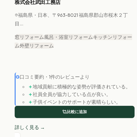
株式会社武田工務店
福島県
・日本、〒963-8021 福島県郡山市桜木２丁
目...
窓リフォーム
風呂・浴室リフォーム
キッチンリフォー
ム
外壁リフォーム
G
口コミ要約
・
1
件のレビューより
＋
地域貢献に積極的な姿勢が評価されている。
＋
社員全員が協力している点が良い。
＋
子供イベントのサポートが素晴らしい。
比較に追加
詳しく見る →