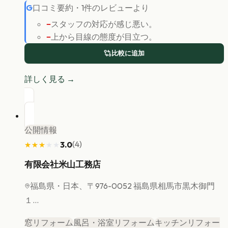
G
口コミ要約
・
1
件のレビューより
−
スタッフの対応が感じ悪い。
−
上から目線の態度が目立つ。
比較に追加
詳しく見る →
公開情報
(
4
)
3.0
★★★★★
★★★★★
有限会社米山工務店
福島県
・日本、〒976-0052 福島県相馬市黒木御門
１...
窓リフォーム
風呂・浴室リフォーム
キッチンリフォー