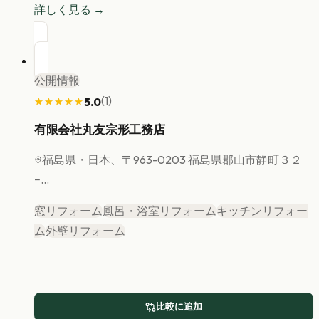
詳しく見る →
公開情報
(
1
)
5.0
★★★★★
★★★★★
有限会社丸友宗形工務店
福島県
・日本、〒963-0203 福島県郡山市静町３２
−...
窓リフォーム
風呂・浴室リフォーム
キッチンリフォー
ム
外壁リフォーム
比較に追加