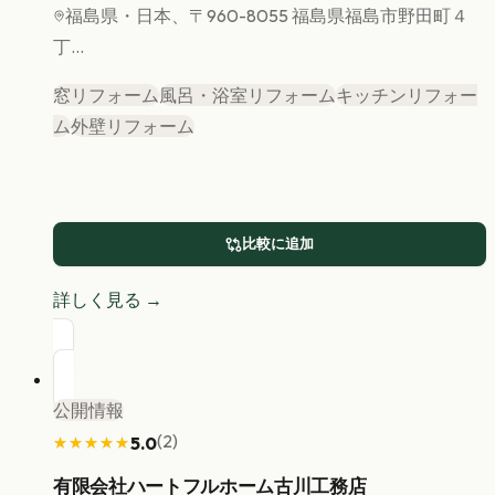
福島県
・日本、〒960-8055 福島県福島市野田町４
丁...
窓リフォーム
風呂・浴室リフォーム
キッチンリフォー
ム
外壁リフォーム
比較に追加
詳しく見る →
公開情報
(
2
)
5.0
★★★★★
★★★★★
有限会社ハートフルホーム古川工務店