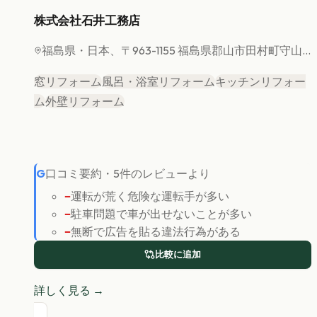
株式会社石井工務店
福島県
・日本、〒963-1155 福島県郡山市田村町守山...
窓リフォーム
風呂・浴室リフォーム
キッチンリフォー
ム
外壁リフォーム
G
口コミ要約
・
5
件のレビューより
−
運転が荒く危険な運転手が多い
−
駐車問題で車が出せないことが多い
−
無断で広告を貼る違法行為がある
比較に追加
詳しく見る →