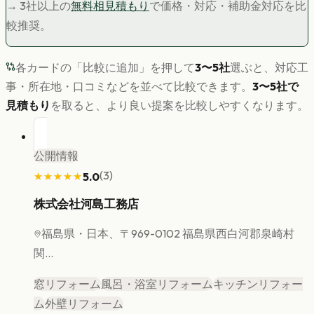
→ 3社以上の
無料相見積もり
で価格・対応・補助金対応を比
較推奨。
各カードの「比較に追加」を押して
3〜5社
選ぶと、対応工
事・所在地・口コミなどを並べて比較できます。
3〜5社で
見積もり
を取ると、より良い提案を比較しやすくなります。
公開情報
(
3
)
5.0
★★★★★
★★★★★
株式会社河島工務店
福島県
・日本、〒969-0102 福島県西白河郡泉崎村
関...
窓リフォーム
風呂・浴室リフォーム
キッチンリフォー
ム
外壁リフォーム