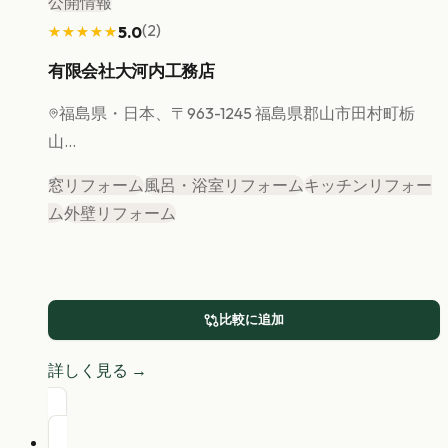
公開情報
(
2
)
5.0
★★★★★
★★★★★
有限会社大河内工務店
福島県
・日本、〒963-1245 福島県郡山市田村町栃
山...
窓リフォーム
風呂・浴室リフォーム
キッチンリフォー
ム
外壁リフォーム
比較に追加
詳しく見る →