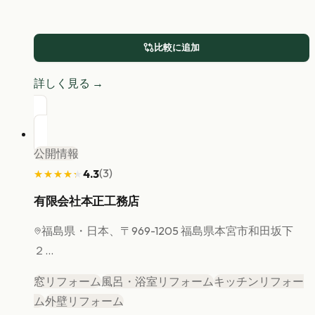
比較に追加
詳しく見る →
公開情報
(
3
)
4.3
★★★★★
★★★★★
有限会社本正工務店
福島県
・日本、〒969-1205 福島県本宮市和田坂下
２...
窓リフォーム
風呂・浴室リフォーム
キッチンリフォー
ム
外壁リフォーム