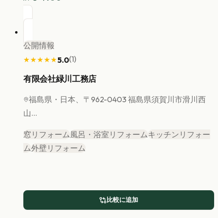
公開情報
(
1
)
5.0
★★★★★
★★★★★
有限会社緑川工務店
福島県
・日本、〒962-0403 福島県須賀川市滑川西
山...
窓リフォーム
風呂・浴室リフォーム
キッチンリフォー
ム
外壁リフォーム
比較に追加