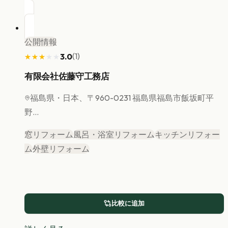
公開情報
(
1
)
3.0
★★★★★
★★★★★
有限会社佐藤守工務店
福島県
・日本、〒960-0231 福島県福島市飯坂町平
野...
窓リフォーム
風呂・浴室リフォーム
キッチンリフォー
ム
外壁リフォーム
比較に追加