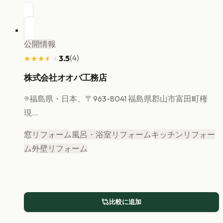
公開情報
(
4
)
3.5
★★★★★
★★★★★
株式会社オオバ工務店
福島県
・日本、〒963-8041 福島県郡山市富田町権
現...
窓リフォーム
風呂・浴室リフォーム
キッチンリフォー
ム
外壁リフォーム
比較に追加