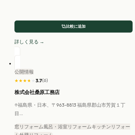
比較に追加
詳しく見る →
公開情報
(
6
)
3.7
★★★★★
★★★★★
株式会社桑原工務店
福島県
・日本、〒963-8813 福島県郡山市芳賀１丁
目...
窓リフォーム
風呂・浴室リフォーム
キッチンリフォー