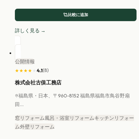
比較に追加
詳しく見る →
公開情報
(
8
)
4.1
★★★★★
★★★★★
株式会社古俣工務店
福島県
・日本、〒960-8152 福島県福島市鳥谷野扇
田...
窓リフォーム
風呂・浴室リフォーム
キッチンリフォー
ム
外壁リフォーム