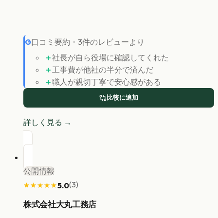
G
口コミ要約
・
3
件のレビューより
＋
社長が自ら役場に確認してくれた
＋
工事費が他社の半分で済んだ
＋
職人が親切丁寧で安心感がある
比較に追加
詳しく見る →
公開情報
(
3
)
5.0
★★★★★
★★★★★
株式会社大丸工務店