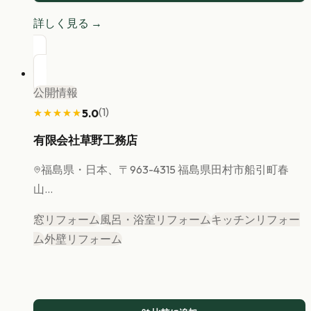
詳しく見る →
公開情報
(
1
)
5.0
★★★★★
★★★★★
有限会社草野工務店
福島県
・日本、〒963-4315 福島県田村市船引町春
山...
窓リフォーム
風呂・浴室リフォーム
キッチンリフォー
ム
外壁リフォーム