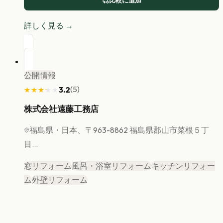
比較に追加
詳しく見る →
公開情報
(
5
)
3.2
★★★★★
★★★★★
株式会社遠藤工務店
福島県
・日本、〒963-8862 福島県郡山市菜根５丁
目...
窓リフォーム
風呂・浴室リフォーム
キッチンリフォー
ム
外壁リフォーム