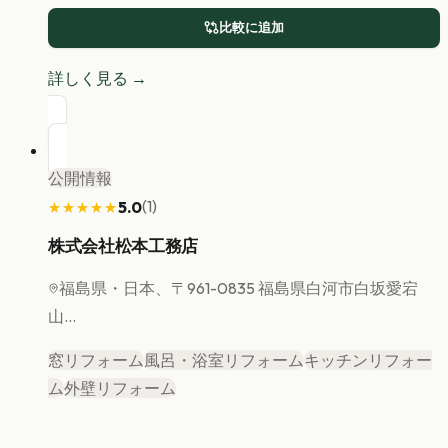
比較に追加
詳しく見る →
公開情報
(
1
)
5.0
★★★★★
★★★★★
株式会社松本工務店
福島県
・日本、〒961-0835 福島県白河市白坂愛宕
山...
窓リフォーム
風呂・浴室リフォーム
キッチンリフォー
ム
外壁リフォーム