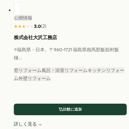
公開情報
(
2
)
3.0
★★★★★
★★★★★
株式会社大沢工務店
福島県
・日本、〒960-1721 福島県相馬郡飯舘村飯
樋...
窓リフォーム
風呂・浴室リフォーム
キッチンリフォー
ム
外壁リフォーム
比較に追加
詳しく見る →