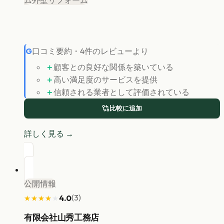
ム
外壁リフォーム
G
口コミ要約
・
4
件のレビューより
＋
顧客との良好な関係を築いている
＋
高い満足度のサービスを提供
＋
信頼される業者として評価されている
比較に追加
詳しく見る →
公開情報
(
3
)
4.0
★★★★★
★★★★★
有限会社山秀工務店