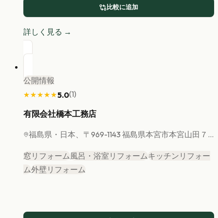
比較に追加
詳しく見る →
公開情報
(
1
)
5.0
★★★★★
★★★★★
有限会社橋本工務店
福島県
・日本、〒969-1143 福島県本宮市本宮山田７...
窓リフォーム
風呂・浴室リフォーム
キッチンリフォー
ム
外壁リフォーム