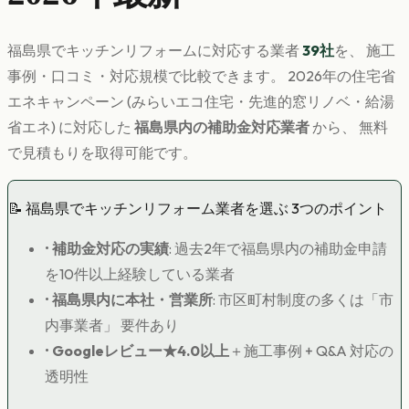
福島県
で
キッチンリフォーム
に対応する業者
39
社
を、 施工
事例・口コミ・対応規模で比較できます。 2026年の住宅省
エネキャンペーン (みらいエコ住宅・先進的窓リノベ・給湯
省エネ) に対応した
福島県
内の補助金対応業者
から、 無料
で見積もりを取得可能です。
📝
福島県
で
キッチンリフォーム
業者を選ぶ 3つのポイント
•
補助金対応の実績
: 過去2年で
福島県
内の補助金申請
を10件以上経験している業者
•
福島県
内に本社・営業所
: 市区町村制度の多くは「市
内事業者」 要件あり
•
Googleレビュー★4.0以上
＋施工事例 + Q&A 対応の
透明性