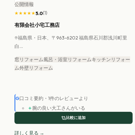
公開情報
(
1
)
5.0
★★★★★
★★★★★
有限会社小宅工務店
福島県
・日本、〒963-6202 福島県石川郡浅川町里
白...
窓リフォーム
風呂・浴室リフォーム
キッチンリフォー
ム
外壁リフォーム
G
口コミ要約
・
1
件のレビューより
＋
腕の良い大工さんがいる
比較に追加
詳しく見る →