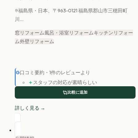
福島県
・日本、〒963-0121 福島県郡山市三穂田町
川...
窓リフォーム
風呂・浴室リフォーム
キッチンリフォー
ム
外壁リフォーム
G
口コミ要約
・
1
件のレビューより
＋
スタッフの対応が素晴らしい
比較に追加
詳しく見る →