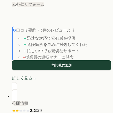
ム
外壁リフォーム
G
口コミ要約
・
3
件のレビューより
＋
迅速な対応で安心感を提供
＋
危険箇所を早めに対処してくれた
＋
忙しい中でも親切なサポート
−
従業員の運転マナーに懸念
比較に追加
詳しく見る →
公開情報
(
21
)
2.2
★★★★★
★★★★★