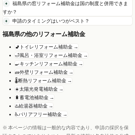
福島県
の
窓リフォーム
補助金は国の制度と併用できま
すか？
申請のタイミングはいつがベスト？
福島県
の他のリフォーム補助金
🚽
トイレリフォーム
補助金 →
🛁
風呂・浴室リフォーム
補助金 →
🍳
キッチンリフォーム
補助金 →
🧱
外壁リフォーム
補助金 →
🌡️
断熱リフォーム
補助金 →
☀️
太陽光発電
補助金 →
🔋
蓄電池
補助金 →
♨️
給湯器
補助金 →
♿
バリアフリー
補助金 →
※ 本ページの情報は一般的な内容であり、申請の採択を保