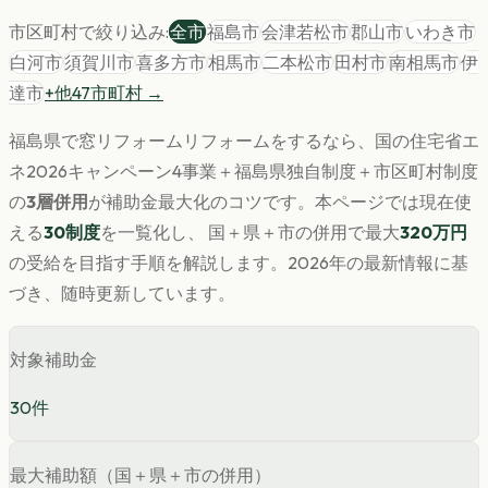
市区町村で絞り込み:
全市
福島市
会津若松市
郡山市
いわき市
白河市
須賀川市
喜多方市
相馬市
二本松市
田村市
南相馬市
伊
達市
+他
47
市町村 →
福島県
で
窓リフォーム
リフォームをするなら、国の住宅省エ
ネ2026キャンペーン4事業＋
福島県
独自制度＋市区町村制度
の
3層併用
が補助金最大化のコツです。
本ページでは現在使
える
30
制度
を一覧化し、 国＋県＋市の併用で最大
320
万円
の受給を目指す手順を解説します。
2026年の最新情報に基
づき、随時更新しています。
対象補助金
30
件
最大補助額（国＋県＋市の併用）