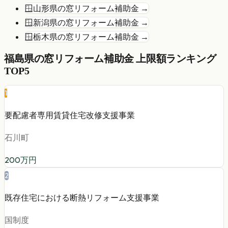
🪟
山形県
の
窓リフォーム
補助金 →
🪟
新潟県
の
窓リフォーム
補助金 →
🪟
栃木県
の
窓リフォーム
補助金 →
福島県
の
窓リフォーム
補助金 上限額ランキング
TOP5
1
要配慮者専用賃貸住宅改修支援事業
石川町
200
万円
2
既存住宅における断熱リフォーム支援事業
国制度