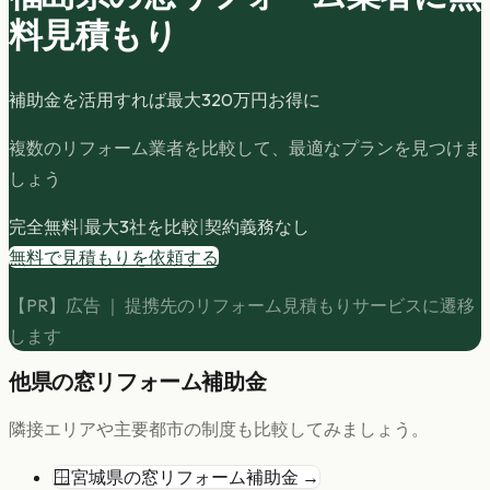
料見積もり
補助金を活用すれば最大
320
万円お得に
複数のリフォーム業者を比較して、最適なプランを見つけま
しょう
完全無料
|
最大3社を比較
|
契約義務なし
無料で見積もりを依頼する
【PR】広告 ｜ 提携先のリフォーム見積もりサービスに遷移
します
他県の
窓リフォーム
補助金
隣接エリアや主要都市の制度も比較してみましょう。
🪟
宮城県
の
窓リフォーム
補助金 →