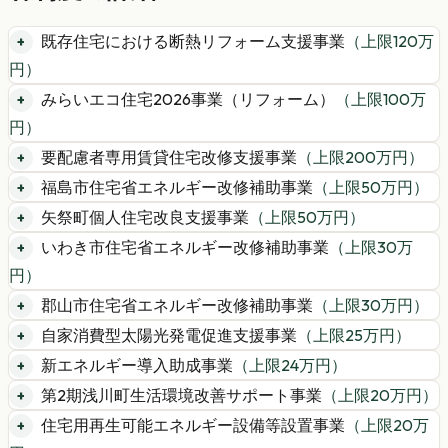
既存住宅における断熱リフォーム支援事業
（上限
120
万
円）
みらいエコ住宅2026事業（リフォーム）
（上限
100
万
円）
要配慮者専用賃貸住宅改修支援事業
（上限
200
万円）
福島市住宅省エネルギー改修補助事業
（上限
50
万円）
矢祭町個人住宅改良支援事業
（上限
50
万円）
いわき市住宅省エネルギー改修補助事業
（上限
30
万
円）
郡山市住宅省エネルギー改修補助事業
（上限
30
万円）
自家消費型太陽光発電促進支援事業
（上限
25
万円）
新エネルギー導入助成事業
（上限
24
万円）
第2期浅川町生活環境改善サポート事業
（上限
20
万円）
住宅用再生可能エネルギー設備等設置事業
（上限
20
万