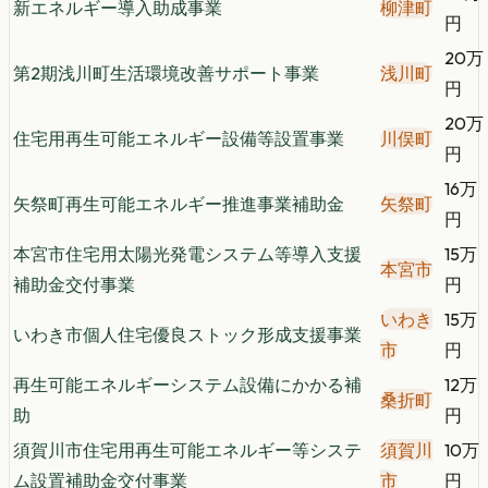
新エネルギー導入助成事業
柳津町
円
20万
第2期浅川町生活環境改善サポート事業
浅川町
円
20万
住宅用再生可能エネルギー設備等設置事業
川俣町
円
16万
矢祭町再生可能エネルギー推進事業補助金
矢祭町
円
本宮市住宅用太陽光発電システム等導入支援
15万
本宮市
補助金交付事業
円
いわき
15万
いわき市個人住宅優良ストック形成支援事業
市
円
再生可能エネルギーシステム設備にかかる補
12万
桑折町
助
円
須賀川市住宅用再生可能エネルギー等システ
須賀川
10万
ム設置補助金交付事業
市
円