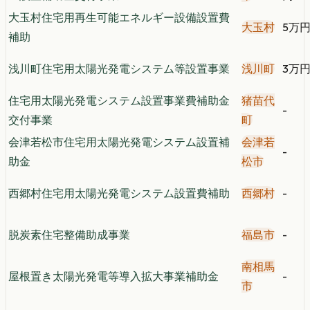
大玉村住宅用再生可能エネルギー設備設置費
大玉村
5万
補助
浅川町住宅用太陽光発電システム等設置事業
浅川町
3万
住宅用太陽光発電システム設置事業費補助金
猪苗代
-
交付事業
町
会津若松市住宅用太陽光発電システム設置補
会津若
-
助金
松市
西郷村住宅用太陽光発電システム設置費補助
西郷村
-
脱炭素住宅整備助成事業
福島市
-
南相馬
屋根置き太陽光発電等導入拡大事業補助金
-
市