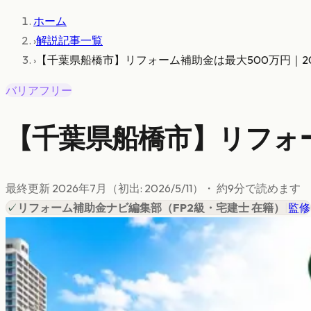
ホーム
›
解説記事一覧
›
【千葉県船橋市】リフォーム補助金は最大500万円｜2
バリアフリー
【千葉県船橋市】リフォー
最終更新
2026年7月
（初出:
2026/5/11
）
・ 約
9
分で読めます
✓
リフォーム補助金ナビ編集部
（
FP2級・宅建士 在籍
）
|
監修