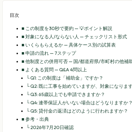
目次
■
この制度を30秒で要約 — 💡ポイント解説
■
対象になる人/ならない人 — チェックリスト形式
■
いくらもらえるか — 具体ケース別の試算表
■
申請の流れ — 7ステップ
■
他制度との併用可否 — 国/都道府県/市町村の他
■
よくある質問 — Q&A 4問以上
└
Q1: この制度は「補助金」ですか？
└
Q2: 既に工事を始めていますが、対象になりま
└
Q3: 65歳以上でも申請できますか？
└
Q4: 連帯保証人がいない場合はどうなりますか
└
Q5: 貸付金の返済はどのように行われますか？
■
参考・出典
└
2026年7月20日確認