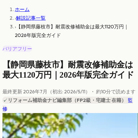
ホーム
›
解説記事一覧
›
【静岡県藤枝市】耐震改修補助金は最大1120万円｜
2026年版完全ガイド
バリアフリー
【静岡県藤枝市】耐震改修補助金は
最大1120万円｜2026年版完全ガイド
最終更新
2026年7月
（初出:
2026/5/11
）
・ 約
10
分で読めます
✓
リフォーム補助金ナビ編集部
（
FP2級・宅建士 在籍
）
|
監
修