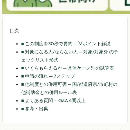
目次
■
この制度を30秒で要約 — 💡ポイント解説
■
対象になる人/ならない人 — 対象/対象外 のチ
ェックリスト形式
■
いくらもらえるか — 具体ケース別の試算表
■
申請の流れ — 7ステップ
■
他制度との併用可否 — 国/都道府県/市町村の
他補助金との併用ルール表
■
よくある質問 — Q&A 4問以上
■
参考・出典