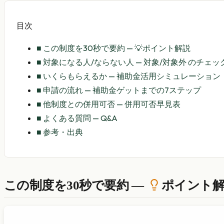
目次
■
この制度を30秒で要約 — 💡ポイント解説
■
対象になる人/ならない人 — 対象/対象外 のチェ
■
いくらもらえるか — 補助金活用シミュレーション
■
申請の流れ — 補助金ゲットまでの7ステップ
■
他制度との併用可否 — 併用可否早見表
■
よくある質問 — Q&A
■
参考・出典
この制度を30秒で要約 —
ポイント