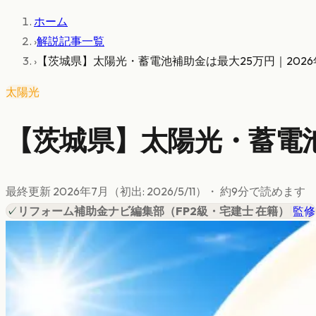
ホーム
›
解説記事一覧
›
【茨城県】太陽光・蓄電池補助金は最大25万円｜202
太陽光
【茨城県】太陽光・蓄電池
最終更新
2026年7月
（初出:
2026/5/11
）
・ 約
9
分で読めます
✓
リフォーム補助金ナビ編集部
（
FP2級・宅建士 在籍
）
|
監修