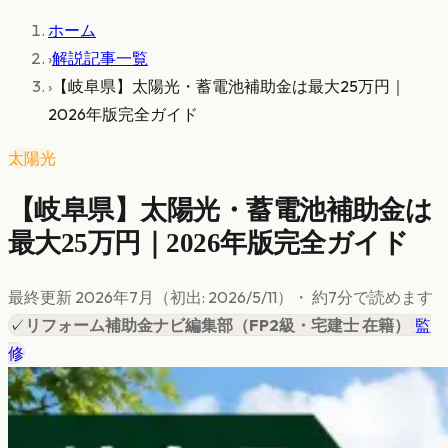
ホーム
›
解説記事一覧
›
【岐阜県】太陽光・蓄電池補助金は最大25万円｜
2026年版完全ガイド
太陽光
【岐阜県】太陽光・蓄電池補助金は
最大25万円｜2026年版完全ガイド
最終更新
2026年7月
（初出:
2026/5/11
）
・ 約
7
分で読めます
✓
リフォーム補助金ナビ編集部
（
FP2級・宅建士 在籍
）
|
監
修