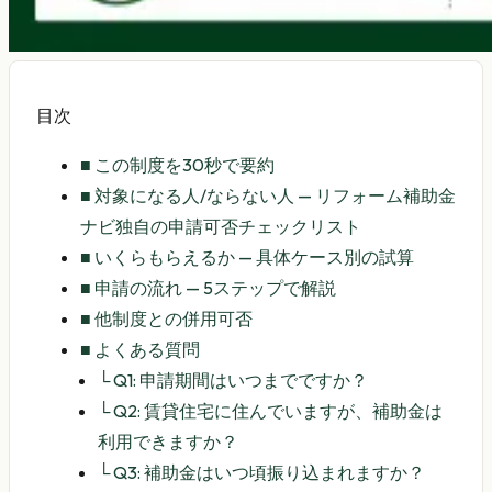
目次
■
この制度を30秒で要約
■
対象になる人/ならない人 — リフォーム補助金
ナビ独自の申請可否チェックリスト
■
いくらもらえるか — 具体ケース別の試算
■
申請の流れ — 5ステップで解説
■
他制度との併用可否
■
よくある質問
└
Q1: 申請期間はいつまでですか？
└
Q2: 賃貸住宅に住んでいますが、補助金は
利用できますか？
└
Q3: 補助金はいつ頃振り込まれますか？