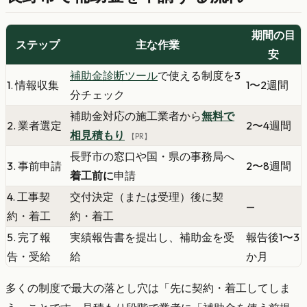
期間の目
ステップ
主な作業
安
補助金診断ツール
で使える制度を3
1. 情報収集
1〜2週間
分チェック
補助金対応の施工業者から
無料で
2. 業者選定
2〜4週間
相見積もり
【PR】
長野市の窓口や国・県の事務局へ
3. 事前申請
2〜8週間
着工前に
申請
4. 工事契
交付決定（または受理）後に契
—
約・着工
約・着工
5. 完了報
実績報告書を提出し、補助金を受
報告後1〜3
告・受給
給
か月
多くの制度で最大の落とし穴は「先に契約・着工してしま