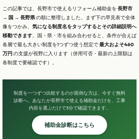
この記事では、長野市で使えるリフォーム補助金を
長野市
→ 国 → 長野県
の順に整理しました。まず下の早見表で全体
像をつかみ、
気になる制度名をタップするとその詳細説明へ
移動できます
。国・県・市を組み合わせると、条件が合えば
各層で最も大きい制度を1つずつ使う想定で
最大およそ460
万円
の支援が視野に入ります（併用可否・最新の上限額は
各制度で要確認です）。
制度を一つずつ比較するのが面倒な方は、今すぐ無料
診断へ。あなたが長野市で使える補助金だけを、工事
内容を選ぶだけで3分で確認できます。
補助金診断はこちら