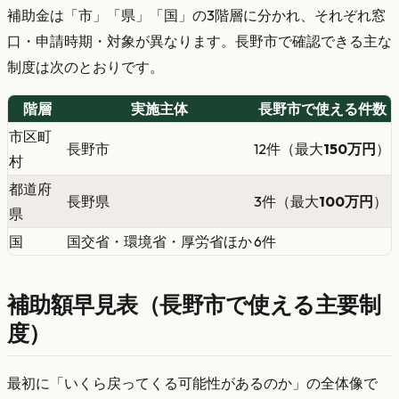
補助金は「市」「県」「国」の3階層に分かれ、それぞれ窓
口・申請時期・対象が異なります。長野市で確認できる主な
制度は次のとおりです。
階層
実施主体
長野市で使える件数
市区町
長野市
12件（最大
150万円
）
村
都道府
長野県
3件（最大
100万円
）
県
国
国交省・環境省・厚労省ほか
6件
補助額早見表（長野市で使える主要制
度）
最初に「いくら戻ってくる可能性があるのか」の全体像で