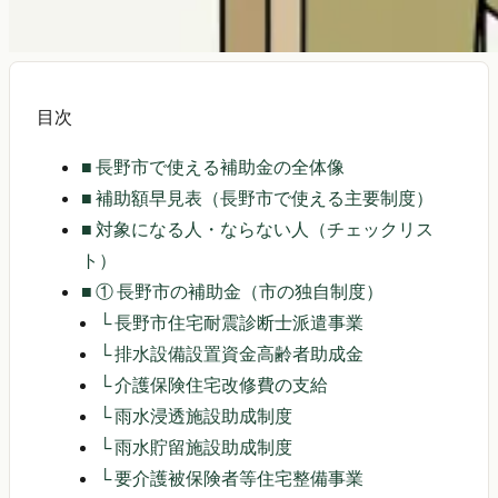
目次
■
長野市で使える補助金の全体像
■
補助額早見表（長野市で使える主要制度）
■
対象になる人・ならない人（チェックリス
ト）
■
① 長野市の補助金（市の独自制度）
└
長野市住宅耐震診断士派遣事業
└
排水設備設置資金高齢者助成金
└
介護保険住宅改修費の支給
└
雨水浸透施設助成制度
└
雨水貯留施設助成制度
└
要介護被保険者等住宅整備事業