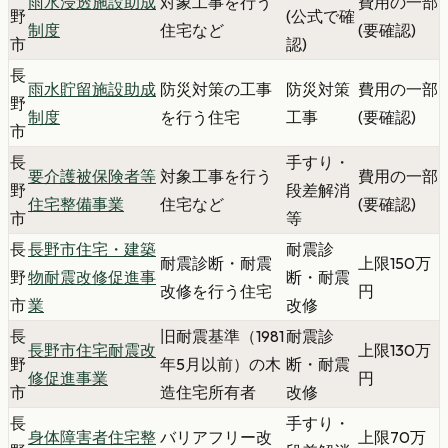
雨水浸透施設助成
対象工事を行う
費用の一部
野
(公式で確
制度
住宅など
(要確認)
市
認)
長
雨水貯留施設助成
防災対策の工事
防災対策
費用の一部
野
制度
を行う住宅
工事
(要確認)
市
長
手すり・
要介護被保険者等
対象工事を行う
費用の一部
野
段差解消
住宅整備事業
住宅など
(要確認)
市
等
長
長野市住宅・建築
耐震診
耐震診断・耐震
上限150万
野
物耐震改修促進事
断・耐震
改修を行う住宅
円
市
業
改修
長
旧耐震基準（1981
耐震診
長野市住宅耐震改
上限130万
野
年5月以前）の木
断・耐震
修促進事業
円
市
造住宅所有者
改修
長
手すり・
身体障害者住宅整
バリアフリー改
上限70万