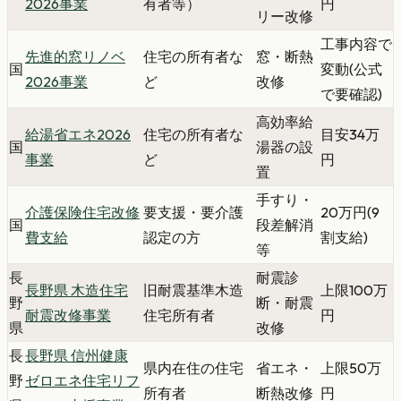
2026事業
有者等）
円
リー改修
工事内容で
先進的窓リノベ
住宅の所有者な
窓・断熱
国
変動(公式
2026事業
ど
改修
で要確認)
高効率給
給湯省エネ2026
住宅の所有者な
目安34万
国
湯器の設
事業
ど
円
置
手すり・
介護保険住宅改修
要支援・要介護
20万円(9
国
段差解消
費支給
認定の方
割支給)
等
長
耐震診
長野県 木造住宅
旧耐震基準木造
上限100万
野
断・耐震
耐震改修事業
住宅所有者
円
県
改修
長
長野県 信州健康
県内在住の住宅
省エネ・
上限50万
野
ゼロエネ住宅リフ
所有者
断熱改修
円