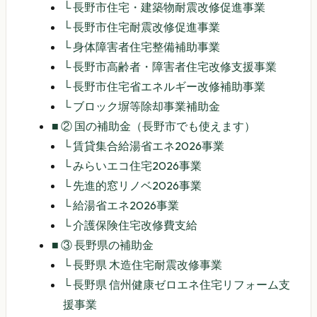
└
長野市住宅・建築物耐震改修促進事業
└
長野市住宅耐震改修促進事業
└
身体障害者住宅整備補助事業
└
長野市高齢者・障害者住宅改修支援事業
└
長野市住宅省エネルギー改修補助事業
└
ブロック塀等除却事業補助金
■
② 国の補助金（長野市でも使えます）
└
賃貸集合給湯省エネ2026事業
└
みらいエコ住宅2026事業
└
先進的窓リノベ2026事業
└
給湯省エネ2026事業
└
介護保険住宅改修費支給
■
③ 長野県の補助金
└
長野県 木造住宅耐震改修事業
└
長野県 信州健康ゼロエネ住宅リフォーム支
援事業