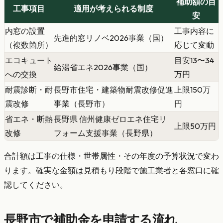
補助額の目
工事項目
適用が考えられる制度
安
内窓の設置
工事内容に
先進的窓リノベ2026事業（国）
（複数箇所）
応じて変動
エコキュート
目安13〜34
給湯省エネ2026事業（国）
への交換
万円
耐震診断・耐
長野市住宅・建築物耐震改修促進
上限150万
震改修
事業（長野市）
円
省エネ・断熱
長野県 信州健康ゼロエネ住宅リ
上限50万円
改修
フォーム支援事業（長野県）
合計額は工事の仕様・世帯属性・その年度の予算状況で変わ
ります。確実な金額は見積もり段階で施工業者と各窓口に確
認してください。
長野市で補助金を申請する流れ