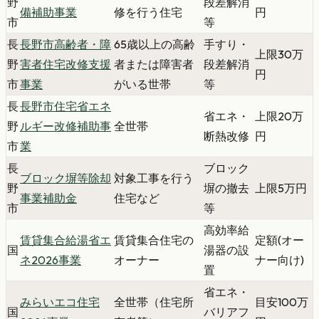
野
段差解消
備補助事業
修を行う住宅
円
市
等
長
長野市高齢者・障
65歳以上の高齢
手すり・
上限30万
野
害者住宅改修支援
者または障害者
段差解消
円
市
事業
がいる世帯
等
長
長野市住宅省エネ
省エネ・
上限20万
野
ルギー改修補助事
全世帯
断熱改修
円
市
業
長
ブロック
ブロック塀等除却
対象工事を行う
野
塀の撤去
上限5万円
事業補助金
住宅など
市
等
高効率給
賃貸集合給湯省エ
賃貸集合住宅の
定額(オー
国
湯器の設
ネ2026事業
オーナー
ナー向け)
置
省エネ・
みらいエコ住宅
全世帯（住宅所
目安100万
国
バリアフ