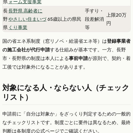
県
ォーム支援事業
長
長野県 高齢者に
手すり・
上限20万
野
やさしい住まいづ
65歳以上の県民
段差解消
円
県
くり事業
等
国の省エネ系制度（窓リノベ・給湯省エネ等）は
登録事業者
の施工会社が代行申請
する仕組みが基本です。一方、長野
市・長野県の制度は本人による
事前申請
が原則で、契約・着
工後では対象外になることがあります。
対象になる人・ならない人（チェック
リスト）
申請前に「自分は対象か」をざっくり判定するための一般的
なチェックリストです。制度ごとに要件は異なるため、最終
判断は各制度の公式ページでご確認ください。