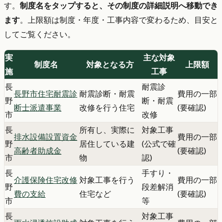
す。
制度名をタップすると、その制度の詳細説明へ移動でき
ます
。上限額は制度・年度・工事内容で変わるため、目安と
してご覧ください。
実
主な対象
制度名
対象となる方
上限額
施
工事
長
耐震診
長野市住宅耐震診
耐震診断・耐震
費用の一部
野
断・耐震
断士派遣事業
改修を行う住宅
(要確認)
市
改修
長
所有し、実際に
対象工事
排水設備設置資金
費用の一部
野
居住している建
(公式で確
高齢者助成金
(要確認)
市
物
認)
長
手すり・
介護保険住宅改修
対象工事を行う
費用の一部
野
段差解消
費の支給
住宅など
(要確認)
市
等
長
対象工事