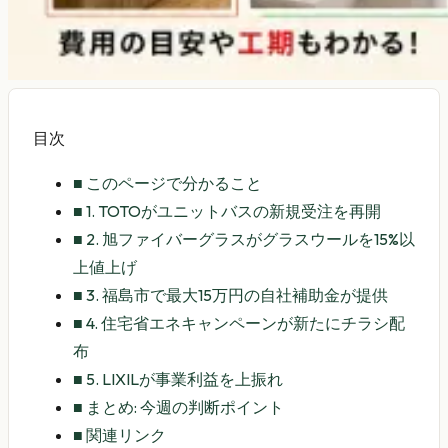
目次
■
このページで分かること
■
1. TOTOがユニットバスの新規受注を再開
■
2. 旭ファイバーグラスがグラスウールを15%以
上値上げ
■
3. 福島市で最大15万円の自社補助金が提供
■
4. 住宅省エネキャンペーンが新たにチラシ配
布
■
5. LIXILが事業利益を上振れ
■
まとめ: 今週の判断ポイント
■
関連リンク