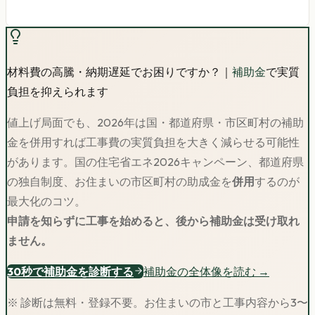
材料費の高騰・納期遅延でお困りですか？｜
補助金
で実質
負担を抑えられます
値上げ局面でも、2026年は国・都道府県・市区町村の補助
金を併用すれば工事費の実質負担を大きく減らせる可能性
があります。
国の住宅省エネ2026キャンペーン、都道府県
の独自制度、お住まいの市区町村の助成金を
併用
するのが
最大化のコツ。
申請を知らずに工事を始めると、後から補助金は受け取れ
ません。
30秒で補助金を診断する
補助金の全体像を読む →
※ 診断は無料・登録不要。お住まいの市と工事内容から3〜