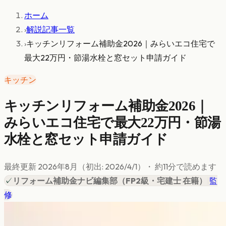
ホーム
›
解説記事一覧
›
キッチンリフォーム補助金2026｜みらいエコ住宅で
最大22万円・節湯水栓と窓セット申請ガイド
キッチン
キッチンリフォーム補助金2026｜
みらいエコ住宅で最大22万円・節湯
水栓と窓セット申請ガイド
最終更新
2026年8月
（初出:
2026/4/1
）
・ 約
11
分で読めます
✓
リフォーム補助金ナビ編集部
（
FP2級・宅建士 在籍
）
|
監
修