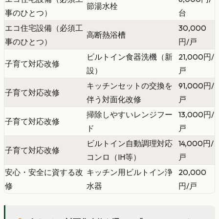
節湯水栓
事のひとつ）
台
エコ住宅設備（必須工
30,000
高断熱浴槽
事のひとつ）
円/戸
ビルトイン食器洗機（新
21,000円/
子育て対応改修
設）
戸
キッチンセットの交換を
91,000円/
子育て対応改修
伴う対面化改修
戸
掃除しやすいレンジフー
13,000円/
子育て対応改修
ド
戸
ビルトイン自動調理対応
14,000円/
子育て対応改修
コンロ（IH等）
戸
安心・安全に資する改
キッチン用ビルトイン浄
20,000
修
水器
円/戸