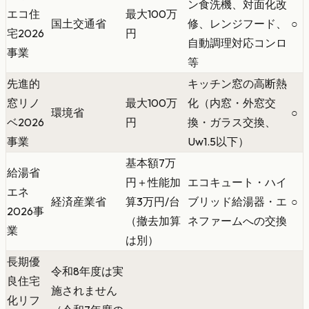
ン食洗機、対面化改
エコ住
最大100万
国土交通省
修、レンジフード、
○
宅2026
円
自動調理対応コンロ
事業
等
先進的
キッチン窓の高断熱
窓リノ
最大100万
化（内窓・外窓交
環境省
○
ベ2026
円
換・ガラス交換、
事業
Uw1.5以下）
基本額7万
給湯省
円＋性能加
エコキュート・ハイ
エネ
経済産業省
算3万円/台
ブリッド給湯器・エ
○
2026事
（撤去加算
ネファームへの交換
業
は別）
長期優
令和8年度は実
良住宅
施されません
化リフ