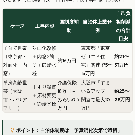
自己負
国制度補
自治体上乗せ
担削減
ケース
工事内容
助
例
の合計
目安
子育て世帯
対面化改修
東京都「東京
（東京都・
＋内窓2箇
ゼロエミ住
約21〜
約16万円
対面化＋内
所＋節湯水
宅」関連で5〜
31万円
窓）
栓
15万円
単身高齢世
介護保険
大阪市「すま
手すり設置
帯（大阪
18万円＋
いるアップ」
約25〜
＋床材変更
市・バリア
みらい0.6
関連で最大10
29万円
＋節湯水栓
フリー）
万円
万円
ポイント：自治体制度は「予算消化次第で締切」