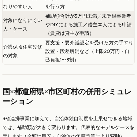
なりやすい人
を行う方
補助額合計が5万円未満／未登録事業者
対象になりにくい
やDIYによる施工／借主本人による申請
人・ケース
（賃貸は貸主が申請）
要支援・要介護認定を受けた方の手すり
介護保険住宅改修
設置・段差解消など（上限20万円・自
の対象
己負担1〜3割）
国×都道府県×市区町村の併用シミュレ
ーション
3省連携事業に加えて、自治体独自制度を上乗せできる地域
では、補助額が大きく変わります。代表的なモデルケースを
示します（金額は目安・自治体の年度予算により変動）。