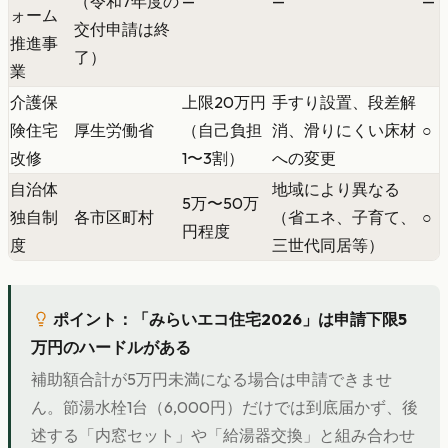
（令和7年度の
—
—
—
ォーム
交付申請は終
推進事
了）
業
介護保
上限20万円
手すり設置、段差解
険住宅
厚生労働省
（自己負担
消、滑りにくい床材
○
改修
1〜3割）
への変更
自治体
地域により異なる
5万〜50万
独自制
各市区町村
（省エネ、子育て、
○
円程度
度
三世代同居等）
ポイント：「みらいエコ住宅2026」は申請下限5
万円のハードルがある
補助額合計が5万円未満になる場合は申請できませ
ん。節湯水栓1台（6,000円）だけでは到底届かず、後
述する「内窓セット」や「給湯器交換」と組み合わせ