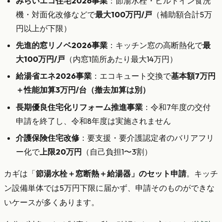
みらいエコ住宅2026事業
：節湯水栓・ビルトイン食洗
機・対面化改修などで
最大100万円/戸
（補助額合計5万
円以上が下限）
先進的窓リノベ2026事業
：キッチン窓の高断熱化で
最
大100万円/戸
（内窓1箇所あたり最大14万円）
給湯省エネ2026事業
：エコキュート交換で
基本額7万円
＋性能加算3万円/台（撤去加算は別）
長期優良住宅化リフォーム推進事業
：令和7年度の交付
申請を終了し、令和8年度は実施されません
介護保険住宅改修
：要支援・要介護認定者のバリアフリ
ー化で
上限20万円
（自己負担1〜3割）
カギは「
節湯水栓＋窓断熱＋給湯器」のセット申請
。キッチ
ン設備単体では5万円下限に届かず、申請そのものができな
いケースが多くあります。