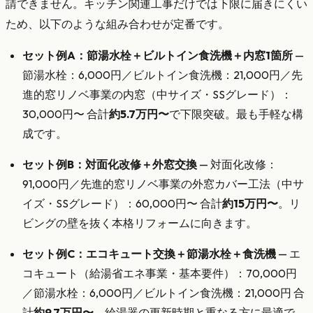
請できません。キッチン関連工事だけでは下限に届きにくい
ため、以下のような組み合わせが定番です。
セット例A：節湯水栓＋ビルトイン食洗機＋内窓1箇所
—
節湯水栓：6,000円／ビルトイン食洗機：21,000円／先
進的窓リノベ事業の内窓（中サイズ・SSグレード）：
30,000円〜 合計
約5.7万円〜
で下限突破。最も手軽な構
成です。
セット例B：対面化改修＋外窓交換
— 対面化改修：
91,000円／先進的窓リノベ事業の外窓カバー工法（中サ
イズ・SSグレード）：60,000円〜 合計
約15万円〜
。リ
ビングの壁を抜く本格リフォームに向きます。
セット例C：エコキュート交換＋節湯水栓＋食洗機
— エ
コキュート（給湯省エネ事業・基本要件）：70,000円
／節湯水栓：6,000円／ビルトイン食洗機：21,000円 合
計
約9.7万円〜
。給湯器の更新時期と重なる方に最適で