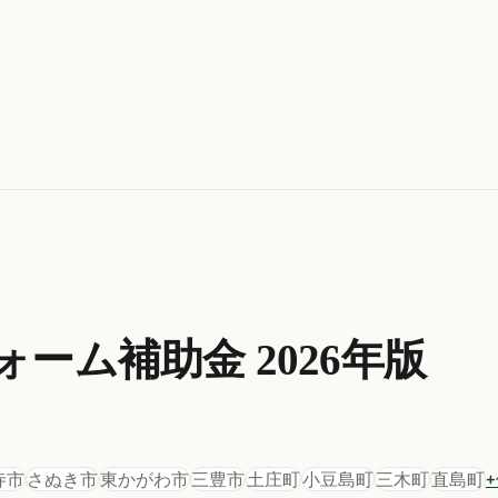
ォーム
補助金 2026年版
寺市
さぬき市
東かがわ市
三豊市
土庄町
小豆島町
三木町
直島町