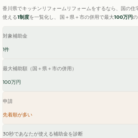
香川県
で
キッチンリフォーム
リフォームをするなら、国の住宅
使える
1
制度
を一覧化し、 国＋県＋市の併用で最大
100
万円
の
対象補助金
1
件
最大補助額（国＋県＋市の併用）
100万円
申請
先着順が多い
30秒であなたが使える補助金を診断