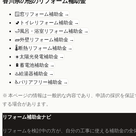
香川県
の他のリフォーム補助金
🪟
窓リフォーム
補助金 →
🚽
トイレリフォーム
補助金 →
🛁
風呂・浴室リフォーム
補助金 →
🧱
外壁リフォーム
補助金 →
🌡️
断熱リフォーム
補助金 →
☀️
太陽光発電
補助金 →
🔋
蓄電池
補助金 →
♨️
給湯器
補助金 →
♿
バリアフリー
補助金 →
※ 本ページの情報は一般的な内容であり、申請の採択を保証
する場合があります。
リフォーム補助金ナビ
リフォームを検討中の方が、自分の工事に使える補助金の全