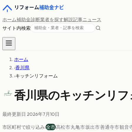
ホーム
補助金診断
業者を探す
解説記事
ニュース
サイト内検索
ホーム
›
香川県
›
キッチンリフォーム
香川県の
キッチンリフ
最終更新日
2026年7月10日
市区町村で絞り込み:
全市
高松市
丸亀市
坂出市
善通寺市
観音