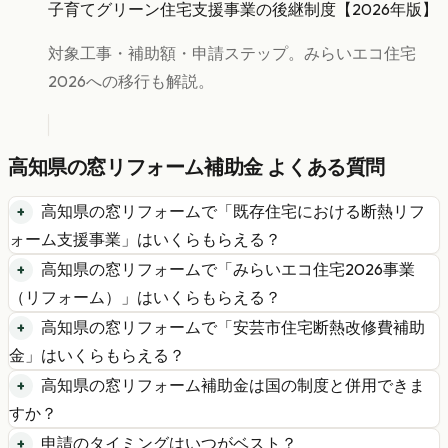
子育てグリーン住宅支援事業の後継制度【2026年版】
対象工事・補助額・申請ステップ。みらいエコ住宅
2026への移行も解説。
高知県
の
窓リフォーム
補助金 よくある質問
高知県
の
窓リフォーム
で「
既存住宅における断熱リフ
ォーム支援事業
」はいくらもらえる？
高知県
の
窓リフォーム
で「
みらいエコ住宅2026事業
（リフォーム）
」はいくらもらえる？
高知県
の
窓リフォーム
で「
安芸市住宅断熱改修費補助
金
」はいくらもらえる？
高知県
の
窓リフォーム
補助金は国の制度と併用できま
すか？
申請のタイミングはいつがベスト？