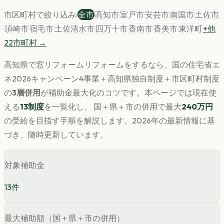
市区町村で絞り込み:
全市
高知市
室戸市
安芸市
南国市
土佐市
須崎市
宿毛市
土佐清水市
四万十市
香南市
香美市
東洋町
+他
22
市町村 →
高知県
で
窓リフォーム
リフォームをするなら、国の住宅省エ
ネ2026キャンペーン4事業＋
高知県
独自制度＋市区町村制度
の
3層併用
が補助金最大化のコツです。
本ページでは現在使
える
13
制度
を一覧化し、 国＋県＋市の併用で最大
240
万円
の受給を目指す手順を解説します。
2026年の最新情報に基
づき、随時更新しています。
対象補助金
13
件
最大補助額（国＋県＋市の併用）