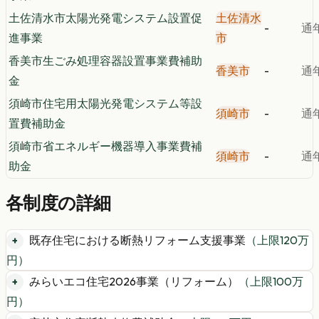
土佐清水市太陽光発電システム設置促
土佐清水
-
通
進事業
市
香美市生ごみ処理容器設置事業費補助
香美市
-
通
金
須崎市住宅用太陽光発電システム等設
須崎市
-
通
置費補助金
須崎市省エネルギー機器導入事業費補
須崎市
-
通
助金
各制度の詳細
既存住宅における断熱リフォーム支援事業
（上限
120
万
円）
みらいエコ住宅2026事業（リフォーム）
（上限
100
万
円）