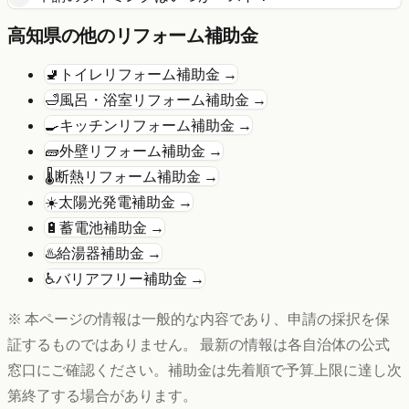
高知県
の他のリフォーム補助金
🚽
トイレリフォーム
補助金 →
🛁
風呂・浴室リフォーム
補助金 →
🍳
キッチンリフォーム
補助金 →
🧱
外壁リフォーム
補助金 →
🌡️
断熱リフォーム
補助金 →
☀️
太陽光発電
補助金 →
🔋
蓄電池
補助金 →
♨️
給湯器
補助金 →
♿
バリアフリー
補助金 →
※ 本ページの情報は一般的な内容であり、申請の採択を保
証するものではありません。 最新の情報は各自治体の公式
窓口にご確認ください。補助金は先着順で予算上限に達し次
第終了する場合があります。