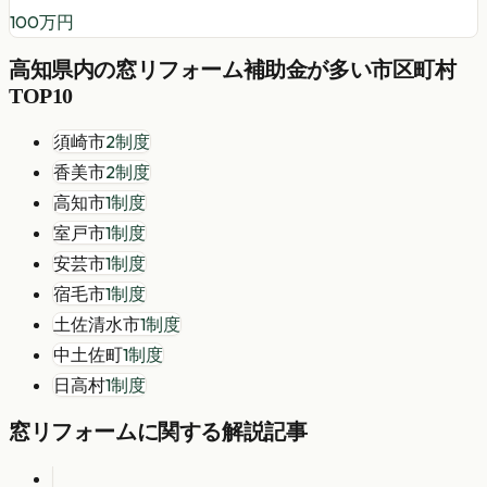
100
万円
高知県
内の
窓リフォーム
補助金が多い市区町村
TOP10
須崎市
2
制度
香美市
2
制度
高知市
1
制度
室戸市
1
制度
安芸市
1
制度
宿毛市
1
制度
土佐清水市
1
制度
中土佐町
1
制度
日高村
1
制度
窓リフォーム
に関する解説記事