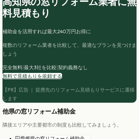
高知県の
窓リフォーム
業者に無
料見積もり
補助金を活用すれば最大
240
万円お得に
複数のリフォーム業者を比較して、最適なプランを見つけま
しょう
完全無料
|
最大3社を比較
|
契約義務なし
無料で見積もりを依頼する
【PR】広告 ｜ 提携先のリフォーム見積もりサービスに遷移
します
他県の
窓リフォーム
補助金
隣接エリアや主要都市の制度も比較してみましょう。
🪟
愛媛県
の
窓リフォーム
補助金 →