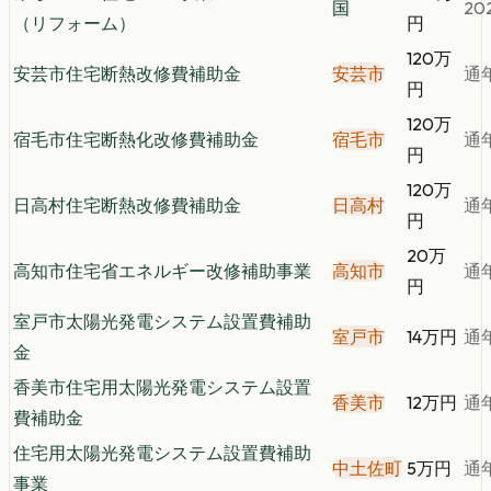
国
202
（リフォーム）
円
120万
安芸市住宅断熱改修費補助金
安芸市
通
円
120万
宿毛市住宅断熱化改修費補助金
宿毛市
通
円
120万
日高村住宅断熱改修費補助金
日高村
通
円
20万
高知市住宅省エネルギー改修補助事業
高知市
通
円
室戸市太陽光発電システム設置費補助
室戸市
14万円
通
金
香美市住宅用太陽光発電システム設置
香美市
12万円
通
費補助金
住宅用太陽光発電システム設置費補助
中土佐町
5万円
通
事業