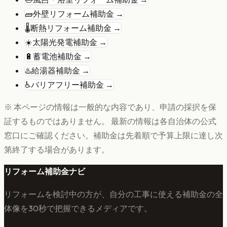
🧱
外壁リフォーム
補助金 →
🌡️
断熱リフォーム
補助金 →
☀️
太陽光発電
補助金 →
🔋
蓄電池
補助金 →
♨️
給湯器
補助金 →
♿
バリアフリー
補助金 →
※ 本ページの情報は一般的な内容であり、申請の採択を保
証するものではありません。 最新の情報は各自治体の公式
窓口にご確認ください。補助金は先着順で予算上限に達し次
第終了する場合があります。
リフォーム補助金ナビ
リフォームを検討中の方が、自分の工事に使える補助金の全
体像を30秒で把握できるメディアです。