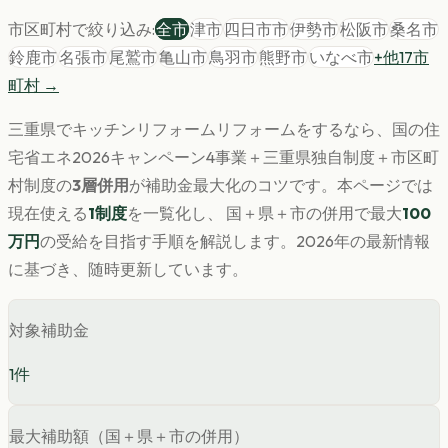
市区町村で絞り込み:
全市
津市
四日市市
伊勢市
松阪市
桑名市
鈴鹿市
名張市
尾鷲市
亀山市
鳥羽市
熊野市
いなべ市
+他
17
市
町村 →
三重県
で
キッチンリフォーム
リフォームをするなら、国の住
宅省エネ2026キャンペーン4事業＋
三重県
独自制度＋市区町
村制度の
3層併用
が補助金最大化のコツです。
本ページでは
現在使える
1
制度
を一覧化し、 国＋県＋市の併用で最大
100
万円
の受給を目指す手順を解説します。
2026年の最新情報
に基づき、随時更新しています。
対象補助金
1
件
最大補助額（国＋県＋市の併用）