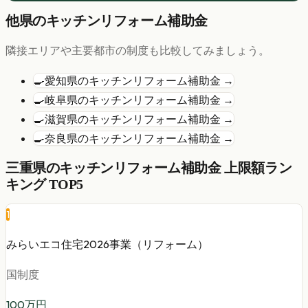
他県の
キッチンリフォーム
補助金
隣接エリアや主要都市の制度も比較してみましょう。
🍳
愛知県
の
キッチンリフォーム
補助金 →
🍳
岐阜県
の
キッチンリフォーム
補助金 →
🍳
滋賀県
の
キッチンリフォーム
補助金 →
🍳
奈良県
の
キッチンリフォーム
補助金 →
三重県
の
キッチンリフォーム
補助金 上限額ラン
キング TOP5
1
みらいエコ住宅2026事業（リフォーム）
国制度
100
万円