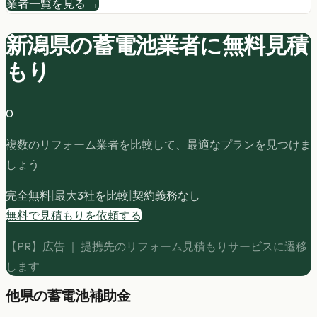
業者一覧を見る →
新潟県の
蓄電池
業者に無料見積
もり
0
複数のリフォーム業者を比較して、最適なプランを見つけま
しょう
完全無料
|
最大3社を比較
|
契約義務なし
無料で見積もりを依頼する
【PR】広告 ｜ 提携先のリフォーム見積もりサービスに遷移
します
他県の
蓄電池
補助金