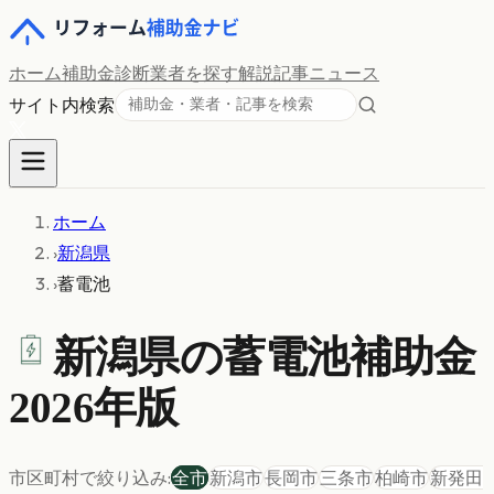
ホーム
補助金診断
業者を探す
解説記事
ニュース
サイト内検索
ホーム
›
新潟県
›
蓄電池
新潟県の
蓄電池
補助金
2026年版
市区町村で絞り込み:
全市
新潟市
長岡市
三条市
柏崎市
新発田