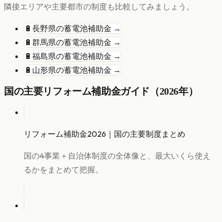
隣接エリアや主要都市の制度も比較してみましょう。
🔋
長野県
の
蓄電池
補助金 →
🔋
群馬県
の
蓄電池
補助金 →
🔋
福島県
の
蓄電池
補助金 →
🔋
山形県
の
蓄電池
補助金 →
国の主要リフォーム補助金ガイド（2026年）
リフォーム補助金2026｜国の主要制度まとめ
国の4事業＋自治体制度の全体像と、最大いくら使え
るかをまとめて把握。