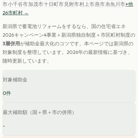
市
小千谷市
加茂市
十日町市
見附市
村上市
燕市
糸魚川市
+他
26
市町村 →
新潟県
で
蓄電池
リフォームをするなら、国の住宅省エネ
2026キャンペーン4事業＋
新潟県
独自制度＋市区町村制度の
3層併用
が補助金最大化のコツです。
本ページでは
新潟県
の
対象制度を整理しています。
2026年の最新情報に基づき、
随時更新しています。
対象補助金
0
件
最大補助額（国＋県＋市の併用）
-