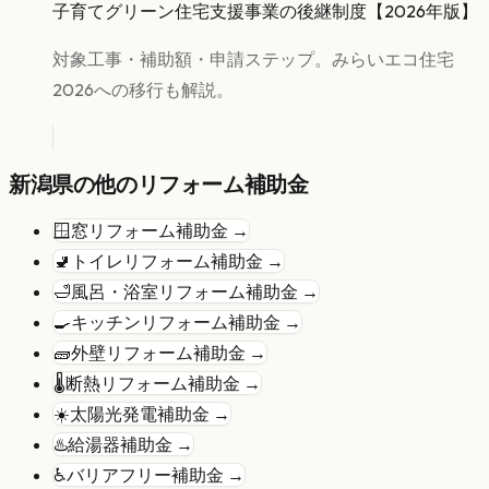
子育てグリーン住宅支援事業の後継制度【2026年版】
対象工事・補助額・申請ステップ。みらいエコ住宅
2026への移行も解説。
新潟県
の他のリフォーム補助金
🪟
窓リフォーム
補助金 →
🚽
トイレリフォーム
補助金 →
🛁
風呂・浴室リフォーム
補助金 →
🍳
キッチンリフォーム
補助金 →
🧱
外壁リフォーム
補助金 →
🌡️
断熱リフォーム
補助金 →
☀️
太陽光発電
補助金 →
♨️
給湯器
補助金 →
♿
バリアフリー
補助金 →