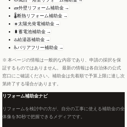
🧱
外壁リフォーム
補助金 →
🌡️
断熱リフォーム
補助金 →
☀️
太陽光発電
補助金 →
🔋
蓄電池
補助金 →
♨️
給湯器
補助金 →
♿
バリアフリー
補助金 →
※ 本ページの情報は一般的な内容であり、申請の採択を保
証するものではありません。 最新の情報は各自治体の公式
窓口にご確認ください。補助金は先着順で予算上限に達し次
第終了する場合があります。
リフォーム補助金ナビ
リフォームを検討中の方が、自分の工事に使える補助金の全
体像を30秒で把握できるメディアです。