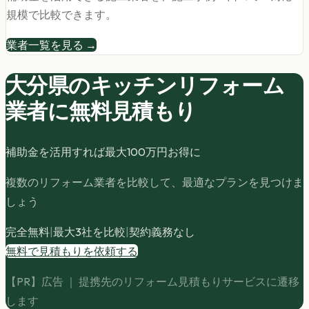
規模で比較できます。
業者一覧を見る →
大分県の
キッチンリフォーム
業者に無料見積もり
補助金を活用すれば最大
100
万円お得に
複数のリフォーム業者を比較して、最適なプランを見つけま
しょう
完全無料
|
最大3社を比較
|
契約義務なし
無料で見積もりを依頼する
【PR】広告 ｜ 提携先のリフォーム見積もりサービスに遷移
します