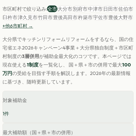
市区町村で絞り込み:
全市
大分市
別府市
中津市
日田市
佐伯市
臼杵市
津久見市
竹田市
豊後高田市
杵築市
宇佐市
豊後大野市
+他
6
市町村 →
大分県
で
キッチンリフォーム
リフォームをするなら、国の住
宅省エネ2026キャンペーン4事業＋
大分県
独自制度＋市区町
村制度の
3層併用
が補助金最大化のコツです。
本ページでは
現在使える
1
制度
を一覧化し、 国＋県＋市の併用で最大
100
万円
の受給を目指す手順を解説します。
2026年の最新情報
に基づき、随時更新しています。
対象補助金
1
件
最大補助額（国＋県＋市の併用）