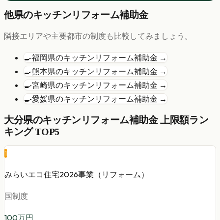
他県の
キッチンリフォーム
補助金
隣接エリアや主要都市の制度も比較してみましょう。
🍳
福岡県
の
キッチンリフォーム
補助金 →
🍳
熊本県
の
キッチンリフォーム
補助金 →
🍳
宮崎県
の
キッチンリフォーム
補助金 →
🍳
愛媛県
の
キッチンリフォーム
補助金 →
大分県
の
キッチンリフォーム
補助金 上限額ラン
キング TOP5
1
みらいエコ住宅2026事業（リフォーム）
国制度
100
万円