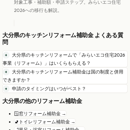
対象工事・補助額・申請ステップ。みらいエコ住宅
2026への移行も解説。
大分県
の
キッチンリフォーム
補助金 よくある質
問
大分県
の
キッチンリフォーム
で「
みらいエコ住宅2026
事業（リフォーム）
」はいくらもらえる？
大分県
の
キッチンリフォーム
補助金は国の制度と併用
できますか？
申請のタイミングはいつがベスト？
大分県
の他のリフォーム補助金
🪟
窓リフォーム
補助金 →
🚽
トイレリフォーム
補助金 →
🛁
風呂・浴室リフォーム
補助金 →