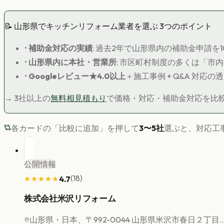
📝
山形県
で
キッチンリフォーム
業者を選ぶ 3つのポイント
•
補助金対応の実績
: 過去2年で
山形県
内の補助金申請を
•
山形県
内に本社・営業所
: 市区町村制度の多くは「市
•
Googleレビュー★4.0以上
＋施工事例 + Q&A 対応の
→ 3社以上の
無料相見積もり
で価格・対応・補助金対応を比
各カードの「比較に追加」を押して
3〜5社
選ぶと、対応工
公開情報
(
18
)
4.7
★★★★★
★★★★★
株式会社米沢リフォーム
山形県
・日本、〒992-0044 山形県米沢市春日２丁目..