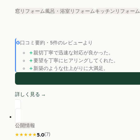
窓リフォーム
風呂・浴室リフォーム
キッチンリフォーム
G
口コミ要約
・
5
件のレビューより
＋
親切丁寧で迅速な対応が良かった。
＋
要望を丁寧にヒアリングしてくれた。
＋
新築のような仕上がりに大満足。
詳しく見る →
公開情報
(
7
)
5.0
★★★★★
★★★★★