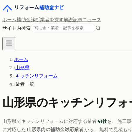
ホーム
補助金診断
業者を探す
解説記事
ニュース
サイト内検索
ホーム
›
山形県
›
キッチンリフォーム
›
業者一覧
山形県
の
キッチンリフォ
山形県
で
キッチンリフォーム
に対応する業者
41
社
を、 施工
に対応した
山形県
内の補助金対応業者
から、 無料で見積も