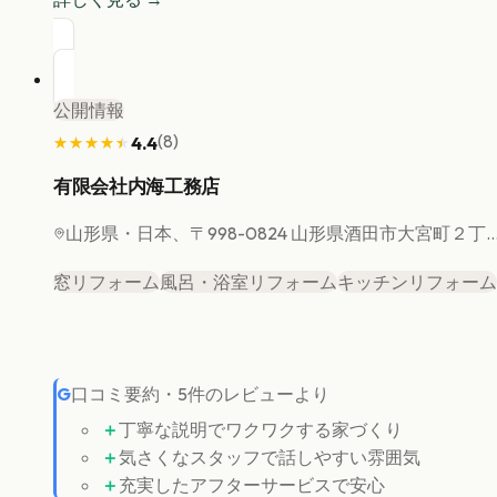
公開情報
(
8
)
4.4
★★★★★
★★★★★
有限会社内海工務店
山形県
・日本、〒998-0824 山形県酒田市大宮町２丁..
窓リフォーム
風呂・浴室リフォーム
キッチンリフォーム
G
口コミ要約
・
5
件のレビューより
＋
丁寧な説明でワクワクする家づくり
＋
気さくなスタッフで話しやすい雰囲気
＋
充実したアフターサービスで安心