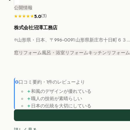
公開情報
(
3
)
5.0
★★★★★
★★★★★
株式会社沼澤工務店
山形県
・日本、〒996-0091 山形県新庄市十日町６３...
窓リフォーム
風呂・浴室リフォーム
キッチンリフォーム
G
口コミ要約
・
1
件のレビューより
＋
和風のデザインが優れている
＋
職人の技術が素晴らしい
＋
日本の伝統を大切にしている
詳しく見る →