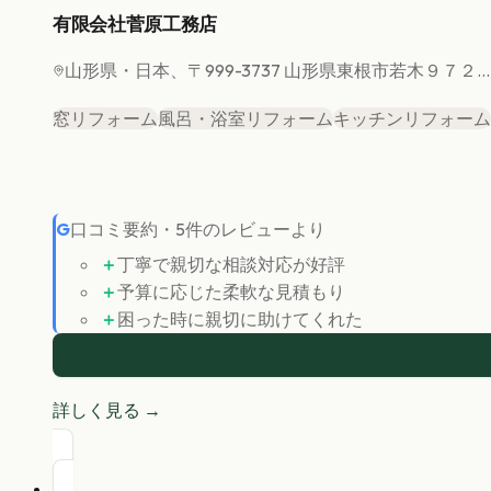
有限会社菅原工務店
山形県
・日本、〒999-3737 山形県東根市若木９７２...
窓リフォーム
風呂・浴室リフォーム
キッチンリフォーム
G
口コミ要約
・
5
件のレビューより
＋
丁寧で親切な相談対応が好評
＋
予算に応じた柔軟な見積もり
＋
困った時に親切に助けてくれた
詳しく見る →