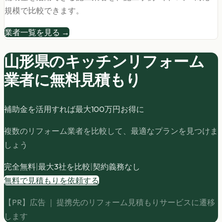
規模で比較できます。
業者一覧を見る →
山形県の
キッチンリフォーム
業者に無料見積もり
補助金を活用すれば最大
100
万円お得に
複数のリフォーム業者を比較して、最適なプランを見つけま
しょう
完全無料
|
最大3社を比較
|
契約義務なし
無料で見積もりを依頼する
【PR】広告 ｜ 提携先のリフォーム見積もりサービスに遷移
します