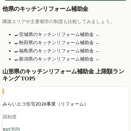
他県の
キッチンリフォーム
補助金
隣接エリアや主要都市の制度も比較してみましょう。
🍳
宮城県
の
キッチンリフォーム
補助金 →
🍳
秋田県
の
キッチンリフォーム
補助金 →
🍳
福島県
の
キッチンリフォーム
補助金 →
🍳
新潟県
の
キッチンリフォーム
補助金 →
山形県
の
キッチンリフォーム
補助金 上限額ラン
キング TOP5
1
みらいエコ住宅2026事業（リフォーム）
国制度
100
万円