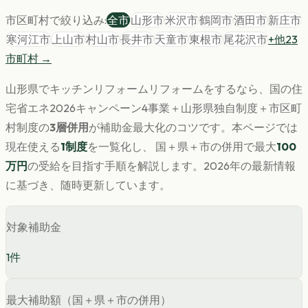
市区町村で絞り込み:
全市
山形市
米沢市
鶴岡市
酒田市
新庄市
寒河江市
上山市
村山市
長井市
天童市
東根市
尾花沢市
+他
23
市町村 →
山形県
で
キッチンリフォーム
リフォームをするなら、国の住
宅省エネ2026キャンペーン4事業＋
山形県
独自制度＋市区町
村制度の
3層併用
が補助金最大化のコツです。
本ページでは
現在使える
1
制度
を一覧化し、 国＋県＋市の併用で最大
100
万円
の受給を目指す手順を解説します。
2026年の最新情報
に基づき、随時更新しています。
対象補助金
1
件
最大補助額（国＋県＋市の併用）