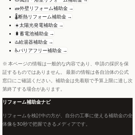
🧱
外壁リフォーム
補助金 →
🌡️
断熱リフォーム
補助金 →
☀️
太陽光発電
補助金 →
🔋
蓄電池
補助金 →
♨️
給湯器
補助金 →
♿
バリアフリー
補助金 →
※ 本ページの情報は一般的な内容であり、申請の採択を保
証するものではありません。 最新の情報は各自治体の公式
窓口にご確認ください。補助金は先着順で予算上限に達し次
第終了する場合があります。
リフォーム補助金ナビ
リフォームを検討中の方が、自分の工事に使える補助金の全
体像を30秒で把握できるメディアです。