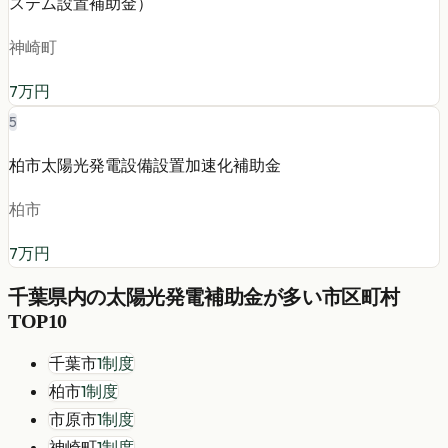
ステム設置補助金）
神崎町
7
万円
5
柏市太陽光発電設備設置加速化補助金
柏市
7
万円
千葉県
内の
太陽光発電
補助金が多い市区町村
TOP10
千葉市
1
制度
柏市
1
制度
市原市
1
制度
神崎町
1
制度