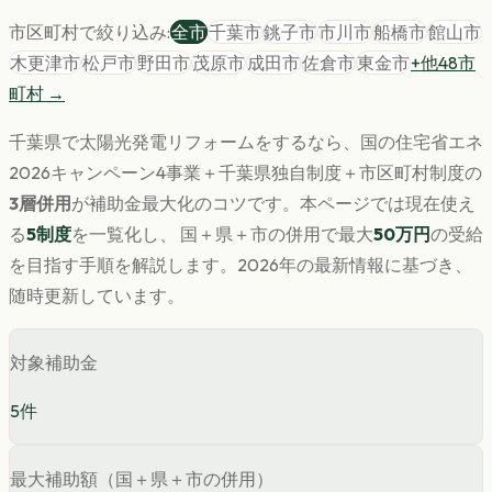
市区町村で絞り込み:
全市
千葉市
銚子市
市川市
船橋市
館山市
木更津市
松戸市
野田市
茂原市
成田市
佐倉市
東金市
+他
48
市
町村 →
千葉県
で
太陽光発電
リフォームをするなら、国の住宅省エネ
2026キャンペーン4事業＋
千葉県
独自制度＋市区町村制度の
3層併用
が補助金最大化のコツです。
本ページでは現在使え
る
5
制度
を一覧化し、 国＋県＋市の併用で最大
50
万円
の受給
を目指す手順を解説します。
2026年の最新情報に基づき、
随時更新しています。
対象補助金
5
件
最大補助額（国＋県＋市の併用）