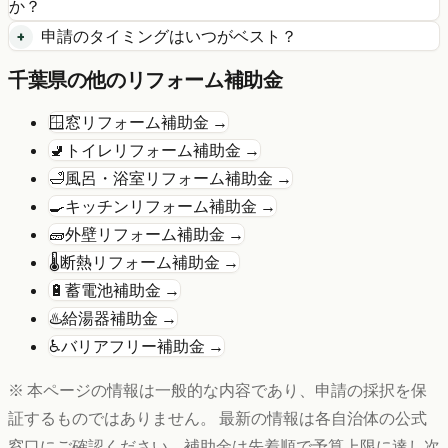
か？
申請のタイミングはいつがベスト？
千葉県
の他のリフォーム補助金
🪟
窓リフォーム
補助金 →
🚽
トイレリフォーム
補助金 →
🛁
風呂・浴室リフォーム
補助金 →
🍳
キッチンリフォーム
補助金 →
🧱
外壁リフォーム
補助金 →
🌡️
断熱リフォーム
補助金 →
🔋
蓄電池
補助金 →
♨️
給湯器
補助金 →
♿
バリアフリー
補助金 →
※ 本ページの情報は一般的な内容であり、申請の採択を保
証するものではありません。 最新の情報は各自治体の公式
窓口にご確認ください。補助金は先着順で予算上限に達し次