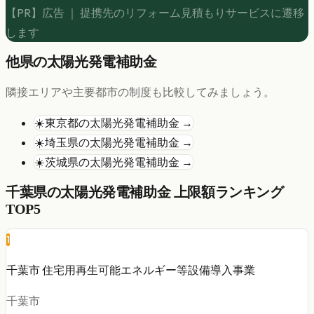
【PR】広告 ｜ 提携先のリフォーム見積もりサービスに遷移
します
他県の
太陽光発電
補助金
隣接エリアや主要都市の制度も比較してみましょう。
☀️
東京都
の
太陽光発電
補助金 →
☀️
埼玉県
の
太陽光発電
補助金 →
☀️
茨城県
の
太陽光発電
補助金 →
千葉県
の
太陽光発電
補助金 上限額ランキング
TOP5
1
千葉市 住宅用再生可能エネルギー等設備導入事業
千葉市