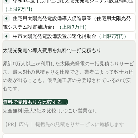
令和4年度市原市住宅用太陽光発電システム設置補助金
（上限
9
万円）
住宅用太陽光発電設備導入促進事業（住宅用太陽光発
電システム設置補助金）
（上限
7
万円）
柏市太陽光発電設備設置加速化補助金
（上限
7
万円）
太陽光発電の導入費用を無料で一括見積もり
累計11万人以上が利用した太陽光発電の一括見積もりサービ
ス。最大5社の見積もりを比較でき、業者によって数十万円
の差が出ることも。優良施工店のみ登録されているので安
心です。
無料で見積もりを比較する →
完全無料
|
最大3社を比較
|
しつこい営業なし
【PR】広告 ｜ 提携先の見積もりサービスに遷移します