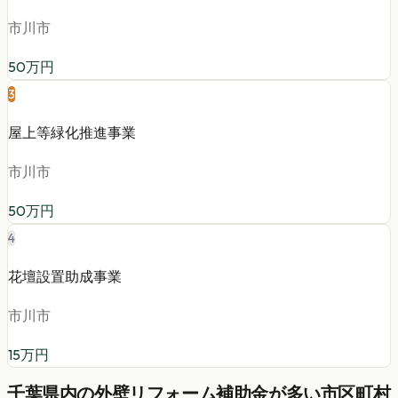
市川市
50
万円
3
屋上等緑化推進事業
市川市
50
万円
4
花壇設置助成事業
市川市
15
万円
千葉県
内の
外壁リフォーム
補助金が多い市区町村