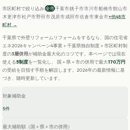
市区町村で絞り込み:
全市
千葉市
銚子市
市川市
船橋市
館山市
木更津市
松戸市
野田市
茂原市
成田市
佐倉市
東金市
+他
48
市
町村 →
千葉県
で
外壁リフォーム
リフォームをするなら、国の住宅省
エネ2026キャンペーン4事業＋
千葉県
独自制度＋市区町村制
度の
3層併用
が補助金最大化のコツです。
本ページでは現在
使える
5
制度
を一覧化し、 国＋県＋市の併用で最大
170
万円
の受給を目指す手順を解説します。
2026年の最新情報に基
づき、随時更新しています。
対象補助金
5
件
最大補助額（国＋県＋市の併用）