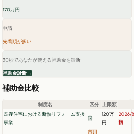
170万円
申請
先着順が多い
30秒であなたが使える補助金を診断
補助金診断 →
補助金比較
制度名
区分
上限額
既存住宅における断熱リフォーム支援
120万
2026/8
国
事業
円
切
市川