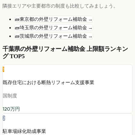
隣接エリアや主要都市の制度も比較してみましょう。
🧱
東京都
の
外壁リフォーム
補助金 →
🧱
埼玉県
の
外壁リフォーム
補助金 →
🧱
茨城県
の
外壁リフォーム
補助金 →
千葉県
の
外壁リフォーム
補助金 上限額ランキン
グ TOP5
1
既存住宅における断熱リフォーム支援事業
国制度
120
万円
2
駐車場緑化助成事業