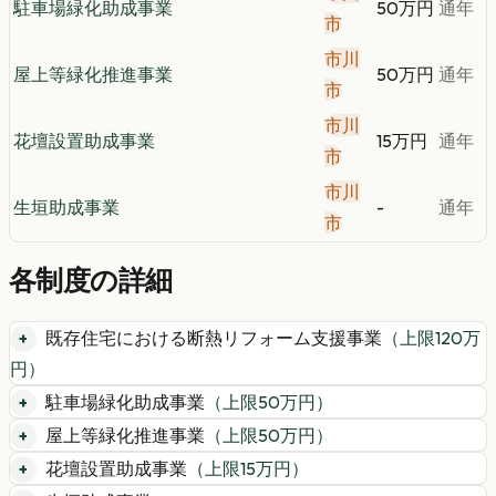
駐車場緑化助成事業
50万円
通年
市
市川
屋上等緑化推進事業
50万円
通年
市
市川
花壇設置助成事業
15万円
通年
市
市川
生垣助成事業
-
通年
市
各制度の詳細
既存住宅における断熱リフォーム支援事業
（上限
120
万
円）
駐車場緑化助成事業
（上限
50
万円）
屋上等緑化推進事業
（上限
50
万円）
花壇設置助成事業
（上限
15
万円）