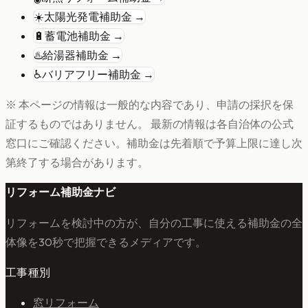
☀️
太陽光発電
補助金 →
🔋
蓄電池
補助金 →
♨️
給湯器
補助金 →
♿
バリアフリー
補助金 →
※ 本ページの情報は一般的な内容であり、申請の採択を保
証するものではありません。 最新の情報は各自治体の公式
窓口にご確認ください。補助金は先着順で予算上限に達し次
第終了する場合があります。
リフォーム補助金ナビ
リフォームを検討中の方が、自分の工事に使える補助金の全
体像を30秒で把握できるメディアです。
工事種別
窓リフォーム