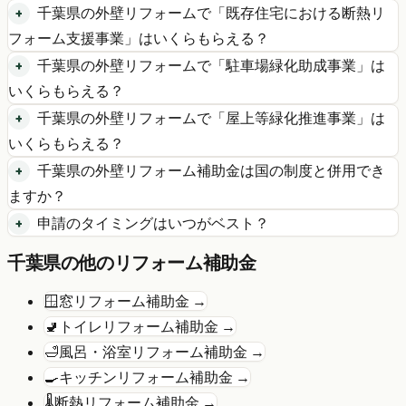
千葉県
の
外壁リフォーム
で「
既存住宅における断熱リ
フォーム支援事業
」はいくらもらえる？
千葉県
の
外壁リフォーム
で「
駐車場緑化助成事業
」は
いくらもらえる？
千葉県
の
外壁リフォーム
で「
屋上等緑化推進事業
」は
いくらもらえる？
千葉県
の
外壁リフォーム
補助金は国の制度と併用でき
ますか？
申請のタイミングはいつがベスト？
千葉県
の他のリフォーム補助金
🪟
窓リフォーム
補助金 →
🚽
トイレリフォーム
補助金 →
🛁
風呂・浴室リフォーム
補助金 →
🍳
キッチンリフォーム
補助金 →
🌡️
断熱リフォーム
補助金 →