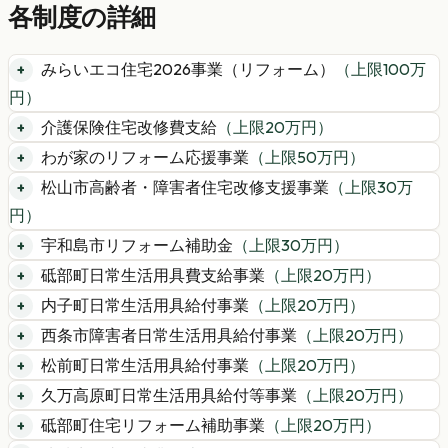
各制度の詳細
みらいエコ住宅2026事業（リフォーム）
（上限
100
万
円）
介護保険住宅改修費支給
（上限
20
万円）
わが家のリフォーム応援事業
（上限
50
万円）
松山市高齢者・障害者住宅改修支援事業
（上限
30
万
円）
宇和島市リフォーム補助金
（上限
30
万円）
砥部町日常生活用具費支給事業
（上限
20
万円）
内子町日常生活用具給付事業
（上限
20
万円）
西条市障害者日常生活用具給付事業
（上限
20
万円）
松前町日常生活用具給付事業
（上限
20
万円）
久万高原町日常生活用具給付等事業
（上限
20
万円）
砥部町住宅リフォーム補助事業
（上限
20
万円）