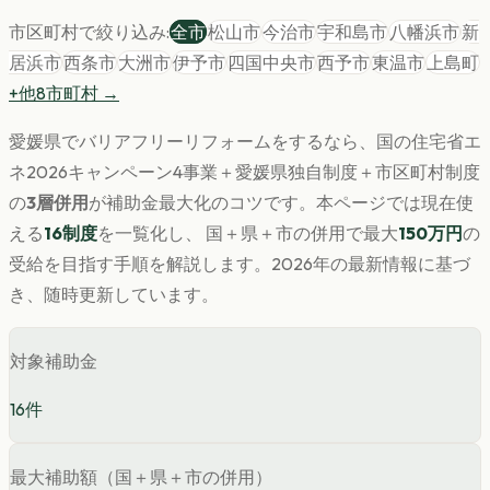
市区町村で絞り込み:
全市
松山市
今治市
宇和島市
八幡浜市
新
居浜市
西条市
大洲市
伊予市
四国中央市
西予市
東温市
上島町
+他
8
市町村 →
愛媛県
で
バリアフリー
リフォームをするなら、国の住宅省エ
ネ2026キャンペーン4事業＋
愛媛県
独自制度＋市区町村制度
の
3層併用
が補助金最大化のコツです。
本ページでは現在使
える
16
制度
を一覧化し、 国＋県＋市の併用で最大
150
万円
の
受給を目指す手順を解説します。
2026年の最新情報に基づ
き、随時更新しています。
対象補助金
16
件
最大補助額（国＋県＋市の併用）