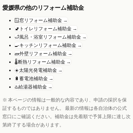
愛媛県
の他のリフォーム補助金
🪟
窓リフォーム
補助金 →
🚽
トイレリフォーム
補助金 →
🛁
風呂・浴室リフォーム
補助金 →
🍳
キッチンリフォーム
補助金 →
🧱
外壁リフォーム
補助金 →
🌡️
断熱リフォーム
補助金 →
☀️
太陽光発電
補助金 →
🔋
蓄電池
補助金 →
♨️
給湯器
補助金 →
※ 本ページの情報は一般的な内容であり、申請の採択を保
証するものではありません。 最新の情報は各自治体の公式
窓口にご確認ください。補助金は先着順で予算上限に達し次
第終了する場合があります。