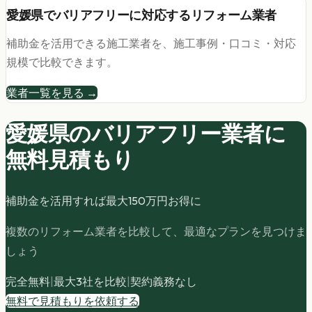
愛媛県
で
バリアフリー
に対応するリフォーム業者
補助金を活用できる施工業者を、施工事例・口コミ・対応
規模で比較できます。
業者一覧を見る →
愛媛県の
バリアフリー
業者に
無料見積もり
補助金を活用すれば最大
150
万円お得に
複数のリフォーム業者を比較して、最適なプランを見つけま
しょう
完全無料
|
最大3社を比較
|
契約義務なし
無料で見積もりを依頼する