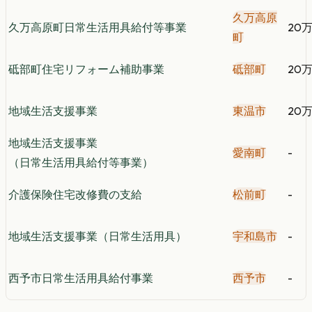
久万高原
久万高原町日常生活用具給付等事業
20
町
砥部町住宅リフォーム補助事業
砥部町
20
地域生活支援事業
東温市
20
地域生活支援事業
愛南町
-
（日常生活用具給付等事業）
介護保険住宅改修費の支給
松前町
-
地域生活支援事業（日常生活用具）
宇和島市
-
西予市日常生活用具給付事業
西予市
-