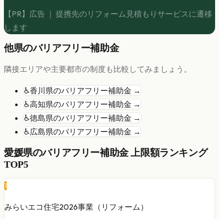
【PR】広告 ｜ 提携先のリフォーム見積もりサービスに遷移
します
他県の
バリアフリー
補助金
隣接エリアや主要都市の制度も比較してみましょう。
♿
香川県
の
バリアフリー
補助金 →
♿
高知県
の
バリアフリー
補助金 →
♿
徳島県
の
バリアフリー
補助金 →
♿
広島県
の
バリアフリー
補助金 →
愛媛県
の
バリアフリー
補助金 上限額ランキング
TOP5
1
みらいエコ住宅2026事業（リフォーム）