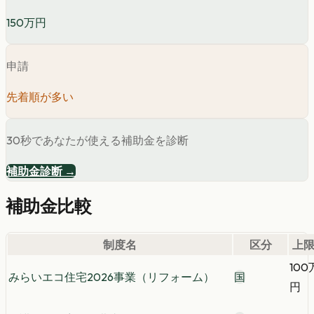
150万円
申請
先着順が多い
30秒であなたが使える補助金を診断
補助金診断 →
補助金比較
制度名
区分
上
100
みらいエコ住宅2026事業（リフォーム）
国
円