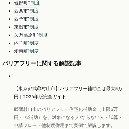
砥部町
2
制度
西条市
1
制度
西予市
1
制度
東温市
1
制度
久万高原町
1
制度
内子町
1
制度
愛南町
1
制度
バリアフリー
に関する解説記事
【東京都武蔵村山市】バリアフリー補助金は最大5万
円｜2026年版完全ガイド
武蔵村山市のバリアフリー住宅化補助金（上限5万
円・1/2補助）を、対象になる人/ならない人・試算・
申請フロー・他制度併用まで実例で解説します。