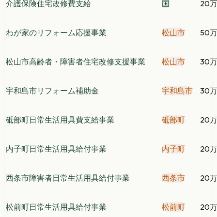
介護保険住宅改修費支給
国
20
わが家のリフォーム応援事業
松山市
50
松山市高齢者・障害者住宅改修支援事業
松山市
30
宇和島市リフォーム補助金
宇和島市
30
砥部町日常生活用具費支給事業
砥部町
20
内子町日常生活用具給付事業
内子町
20
西条市障害者日常生活用具給付事業
西条市
20
松前町日常生活用具給付事業
松前町
20