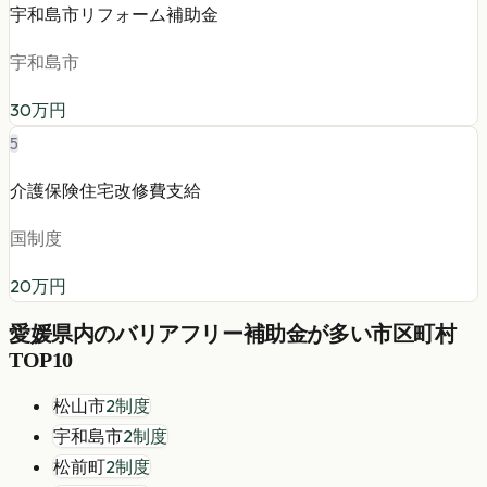
宇和島市リフォーム補助金
宇和島市
30
万円
5
介護保険住宅改修費支給
国制度
20
万円
愛媛県
内の
バリアフリー
補助金が多い市区町村
TOP10
松山市
2
制度
宇和島市
2
制度
松前町
2
制度