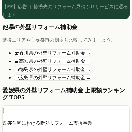
【PR】広告 ｜ 提携先のリフォーム見積もりサービスに遷移
します
他県の
外壁リフォーム
補助金
隣接エリアや主要都市の制度も比較してみましょう。
🧱
香川県
の
外壁リフォーム
補助金 →
🧱
高知県
の
外壁リフォーム
補助金 →
🧱
徳島県
の
外壁リフォーム
補助金 →
🧱
広島県
の
外壁リフォーム
補助金 →
愛媛県
の
外壁リフォーム
補助金 上限額ランキン
グ TOP5
1
既存住宅における断熱リフォーム支援事業