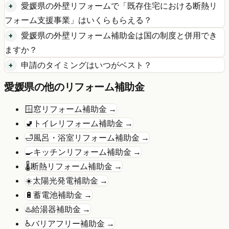
愛媛県
の
外壁リフォーム
で「
既存住宅における断熱リ
フォーム支援事業
」はいくらもらえる？
愛媛県
の
外壁リフォーム
補助金は国の制度と併用でき
ますか？
申請のタイミングはいつがベスト？
愛媛県
の他のリフォーム補助金
🪟
窓リフォーム
補助金 →
🚽
トイレリフォーム
補助金 →
🛁
風呂・浴室リフォーム
補助金 →
🍳
キッチンリフォーム
補助金 →
🌡️
断熱リフォーム
補助金 →
☀️
太陽光発電
補助金 →
🔋
蓄電池
補助金 →
♨️
給湯器
補助金 →
♿
バリアフリー
補助金 →