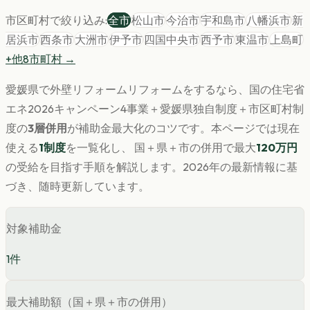
市区町村で絞り込み:
全市
松山市
今治市
宇和島市
八幡浜市
新
居浜市
西条市
大洲市
伊予市
四国中央市
西予市
東温市
上島町
+他
8
市町村 →
愛媛県
で
外壁リフォーム
リフォームをするなら、国の住宅省
エネ2026キャンペーン4事業＋
愛媛県
独自制度＋市区町村制
度の
3層併用
が補助金最大化のコツです。
本ページでは現在
使える
1
制度
を一覧化し、 国＋県＋市の併用で最大
120
万円
の受給を目指す手順を解説します。
2026年の最新情報に基
づき、随時更新しています。
対象補助金
1
件
最大補助額（国＋県＋市の併用）