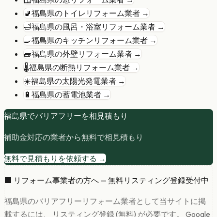
🚽
福島県
の
トイレリフォーム
業者 →
🛁
福島県
の
風呂・浴室リフォーム
業者 →
🍳
福島県
の
キッチンリフォーム
業者 →
🧱
福島県
の
外壁リフォーム
業者 →
🌡️
福島県
の
断熱リフォーム
業者 →
☀️
福島県
の
太陽光発電
業者 →
🔋
福島県
の
蓄電池
業者 →
福島県
で
バリアフリー
を相見積もり
補助金対応の業者から無料で相見積もり
無料で見積もりを依頼する →
🏢 リフォーム事業者の方へ — 無料リスティング登録受付中
福島県
の
バリアフリー
リフォーム業者として当サイトに掲
載するには、 リスティング登録 (無料) が必要です。 Google