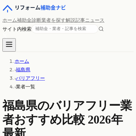
ホーム
補助金診断
業者を探す
解説記事
ニュース
サイト内検索
ホーム
›
福島県
›
バリアフリー
›
業者一覧
福島県
の
バリアフリー
業
者おすすめ比較 2026年
最新