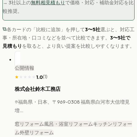
→ 3社以上の
無料相見積もり
で価格・対応・補助金対応を比
較推奨。
各カードの「比較に追加」を押して
3〜5社
選ぶと、対応工
事・所在地・口コミなどを並べて比較できます。
3〜5社で
見積もり
を取ると、より良い提案を比較しやすくなります。
公開情報
(
1
)
1.0
★★★★★
★★★★★
株式会社鈴木工務店
福島県
・日本、〒969-0308 福島県白河市大信増見
増...
窓リフォーム
風呂・浴室リフォーム
キッチンリフォー
ム
外壁リフォーム