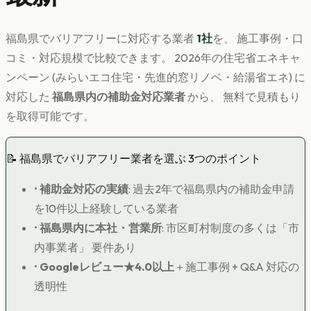
福島県
で
バリアフリー
に対応する業者
1
社
を、 施工事例・口
コミ・対応規模で比較できます。 2026年の住宅省エネキャ
ンペーン (みらいエコ住宅・先進的窓リノベ・給湯省エネ) に
対応した
福島県
内の補助金対応業者
から、 無料で見積もり
を取得可能です。
📝
福島県
で
バリアフリー
業者を選ぶ 3つのポイント
•
補助金対応の実績
: 過去2年で
福島県
内の補助金申請
を10件以上経験している業者
•
福島県
内に本社・営業所
: 市区町村制度の多くは「市
内事業者」 要件あり
•
Googleレビュー★4.0以上
＋施工事例 + Q&A 対応の
透明性