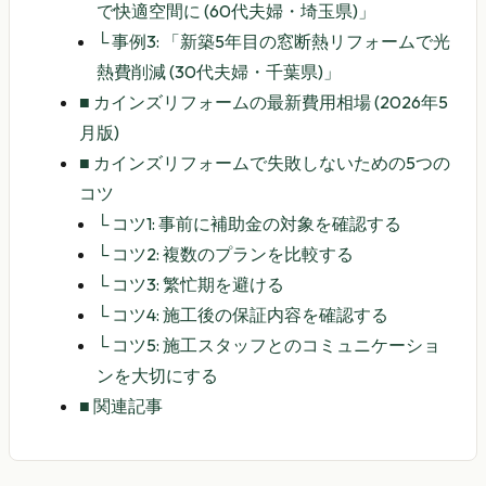
で快適空間に (60代夫婦・埼玉県)」
└
事例3: 「新築5年目の窓断熱リフォームで光
熱費削減 (30代夫婦・千葉県)」
■
カインズリフォームの最新費用相場 (2026年5
月版)
■
カインズリフォームで失敗しないための5つの
コツ
└
コツ1: 事前に補助金の対象を確認する
└
コツ2: 複数のプランを比較する
└
コツ3: 繁忙期を避ける
└
コツ4: 施工後の保証内容を確認する
└
コツ5: 施工スタッフとのコミュニケーショ
ンを大切にする
■
関連記事