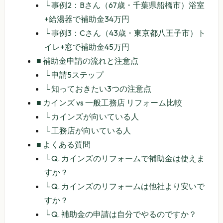
└
事例2：Bさん（67歳・千葉県船橋市）浴室
+給湯器で補助金34万円
└
事例3：Cさん（43歳・東京都八王子市）ト
イレ+窓で補助金45万円
■
補助金申請の流れと注意点
└
申請5ステップ
└
知っておきたい3つの注意点
■
カインズ vs 一般工務店 リフォーム比較
└
カインズが向いている人
└
工務店が向いている人
■
よくある質問
└
Q. カインズのリフォームで補助金は使えま
すか？
└
Q. カインズのリフォームは他社より安いで
すか？
└
Q. 補助金の申請は自分でやるのですか？