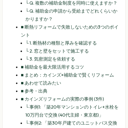
└
Q. 複数の補助金制度を同時に使えますか？
└
Q. 補助金の申請から受給までどれくらいか
かりますか？
■
断熱リフォームで失敗しないための3つのポイ
ント
└
1. 断熱材の種類と厚みを確認する
└
2. 窓と壁をセットで施工する
└
3. 気密測定を依頼する
■
補助金を最大限活用するコツ
■
まとめ：カインズ×補助金で賢くリフォーム
■
あわせて読みたい
■
参考・出典
■
カインズリフォームの実際の事例 (3件)
└
事例1: 「築20年マンションのトイレ+水栓を
10万円台で交換 (40代主婦・東京都)」
└
事例2: 「築30年戸建てのユニットバス交換