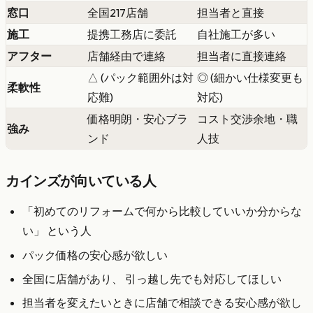
窓口
全国217店舗
担当者と直接
施工
提携工務店に委託
自社施工が多い
アフター
店舗経由で連絡
担当者に直接連絡
△ (パック範囲外は対
◎ (細かい仕様変更も
柔軟性
応難)
対応)
価格明朗・安心ブラ
コスト交渉余地・職
強み
ンド
人技
カインズが向いている人
「初めてのリフォームで何から比較していいか分からな
い」 という人
パック価格の安心感が欲しい
全国に店舗があり、 引っ越し先でも対応してほしい
担当者を変えたいときに店舗で相談できる安心感が欲し