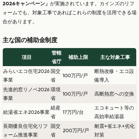
2026キャンペーン」
が実施されています。カインズのリフ
ォームでも、対象工事であればこれらの制度を活用できる場
合があります。
主な国の補助金制度
管轄
項目
補助上限
主な対象工事
省庁
みらいエコ住宅2026
国交
断熱改修・エコ設
100万円/戸
事業
省
備導入
先進的窓リノベ2026
環境
100万円/戸
高断熱窓への交換
事業
省
経産
エコキュート等の
給湯省エネ2026事業
17万円/台
省
高効率給湯器
長期優良住宅化リフ
国交
耐震+省エネ+劣化
200万円/戸
ォーム推進事業
省
対策