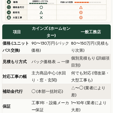
カインズ (ホームセン
項目
一般工務店
ター)
価格 (ユニット
90〜130万円 (パック
80〜150万円 (見積も
バス交換)
価格)
り次第)
個別見積もり (詳細項
見積もり方式
パック価格表 → 一律
目別)
主力商品中心 (水回
何でも対応 (増改築・
対応工事の幅
り・窓・玄関)
大型工事も)
△〜◯ (業者により
補助金代行
◯ (本部一括対応)
差)
工事1年・設備メーカ
1〜10年 (業者により
保証
ー保証
大差)