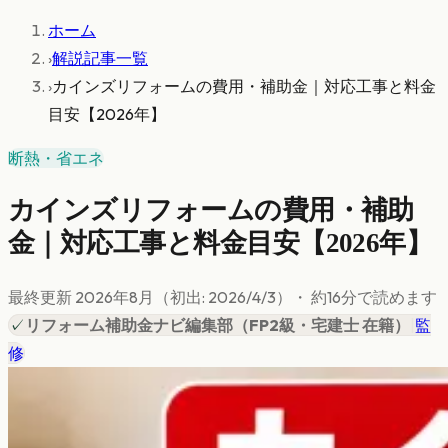
ホーム
›
解説記事一覧
›
カインズリフォームの費用・補助金｜対応工事と料金
目安【2026年】
断熱・省エネ
カインズリフォームの費用・補助
金｜対応工事と料金目安【2026年】
最終更新
2026年8月
（初出:
2026/4/3
）
・ 約
16
分で読めます
✓
リフォーム補助金ナビ編集部
（
FP2級・宅建士 在籍
）
|
監
修