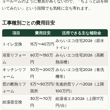
ョールームのように敷居が高くないので、「ちょっと話を聞
いてみたい」という段階でも気軽に立ち寄れます。
工事種別ごとの費用目安
項目
費用目安
活用できる主な補助金
みらいエコ住宅2026（節水
トイレ交換
15万〜40万円
トイレ）
浴室リフォー
60万〜150万
みらいエコ住宅2026（高断
ム
円
熱浴槽）
キッチンリフ
50万〜200万
みらいエコ住宅2026（食洗
ォーム
円
機等）
窓の断熱リフ
5万〜50万円/
先進的窓リノベ2026（上限
ォーム
箇所
100万円）
30万〜70万
給湯省エネ2026（上限17万
給湯器交換
円
円/台）