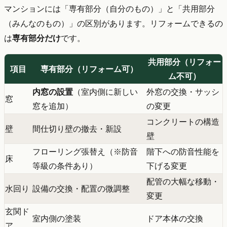
マンションには「専有部分（自分のもの）」と「共用部分
（みんなのもの）」の区別があります。リフォームできるの
は
専有部分だけ
です。
共用部分（リフォー
項目
専有部分（リフォーム可）
ム不可）
内窓の設置
（室内側に新しい
外窓の交換・サッシ
窓
窓を追加）
の変更
コンクリートの構造
壁
間仕切り壁の撤去・新設
壁
フローリング張替え（※防音
階下への防音性能を
床
等級の条件あり）
下げる変更
配管の大幅な移動・
水回り
設備の交換・配置の微調整
変更
玄関ド
室内側の塗装
ドア本体の交換
ア