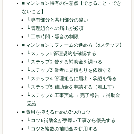
■
マンション特有の注意点【できること・でき
ないこと】
└
専有部分と共用部分の違い
└
管理組合への届出が必須
└
工事時間・騒音の制限
■
マンションリフォームの進め方【6ステップ】
└
ステップ1: 管理規約を確認する
└
ステップ2: 使える補助金を調べる
└
ステップ3: 業者に見積もりを依頼する
└
ステップ4: 管理組合に届出・承認を得る
└
ステップ5: 補助金を申請する（着工前）
└
ステップ6: 工事実施 → 完了報告 → 補助金
受給
■
費用を抑えるための3つのコツ
└
コツ1: 補助金が手厚い工事から優先する
└
コツ2: 複数の補助金を併用する