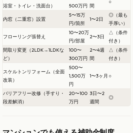
○
浴室・トイレ・洗面台）
500万円
間
5〜15万
◎（最も
内窓（二重窓）設置
1〜2日
円/箇所
手厚い）
10〜20万
△（条件
フローリング張替え
2〜3日
円/部屋
付き）
間取り変更（2LDK→1LDKな
100〜
2〜4週
△（条件
ど）
300万円
間
付き）
500〜
スケルトンリフォーム（全面
1,500万
1〜3ヶ月
○
改装）
円
バリアフリー改修（手すり・
20〜100
3日〜2
◎
段差解消）
万円
週間
マンションでも使える補助金制度