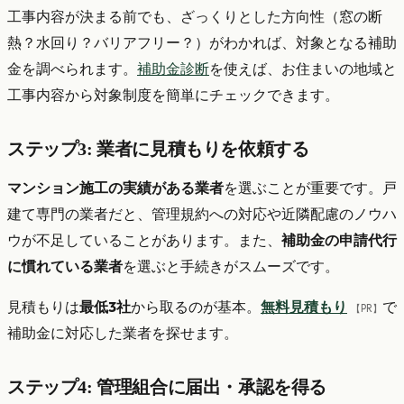
工事内容が決まる前でも、ざっくりとした方向性（窓の断
熱？水回り？バリアフリー？）がわかれば、対象となる補助
金を調べられます。
補助金診断
を使えば、お住まいの地域と
工事内容から対象制度を簡単にチェックできます。
ステップ3: 業者に見積もりを依頼する
マンション施工の実績がある業者
を選ぶことが重要です。戸
建て専門の業者だと、管理規約への対応や近隣配慮のノウハ
ウが不足していることがあります。また、
補助金の申請代行
に慣れている業者
を選ぶと手続きがスムーズです。
見積もりは
最低3社
から取るのが基本。
無料見積もり
で
【PR】
補助金に対応した業者を探せます。
ステップ4: 管理組合に届出・承認を得る