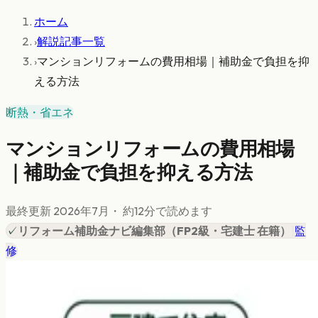
ホーム
›
解説記事一覧
›
マンションリフォームの費用相場｜補助金で負担を抑
える方法
断熱・省エネ
マンションリフォームの費用相場
｜補助金で負担を抑える方法
最終更新
2026年7月
・ 約
12
分で読めます
✓
リフォーム補助金ナビ編集部
（
FP2級・宅建士 在籍
）
|
監
修