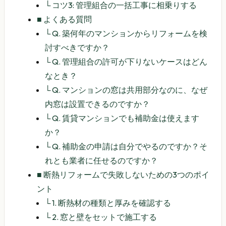
└
コツ3: 管理組合の一括工事に相乗りする
■
よくある質問
└
Q. 築何年のマンションからリフォームを検
討すべきですか？
└
Q. 管理組合の許可が下りないケースはどん
なとき？
└
Q. マンションの窓は共用部分なのに、なぜ
内窓は設置できるのですか？
└
Q. 賃貸マンションでも補助金は使えます
か？
└
Q. 補助金の申請は自分でやるのですか？そ
れとも業者に任せるのですか？
■
断熱リフォームで失敗しないための3つのポイ
ント
└
1. 断熱材の種類と厚みを確認する
└
2. 窓と壁をセットで施工する