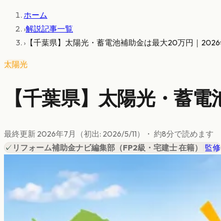
ホーム
›
解説記事一覧
›
【千葉県】太陽光・蓄電池補助金は最大20万円｜202
太陽光
【千葉県】太陽光・蓄電池
最終更新
2026年7月
（初出:
2026/5/11
）
・ 約
8
分で読めます
✓
リフォーム補助金ナビ編集部
（
FP2級・宅建士 在籍
）
|
監修