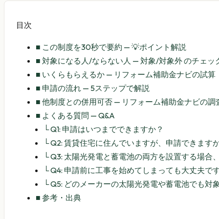
目次
■
この制度を30秒で要約 — 💡ポイント解説
■
対象になる人/ならない人 — 対象/対象外 のチェ
■
いくらもらえるか — リフォーム補助金ナビの試算
■
申請の流れ — 5ステップで解説
■
他制度との併用可否 — リフォーム補助金ナビの調
■
よくある質問 — Q&A
└
Q1: 申請はいつまでできますか？
└
Q2: 賃貸住宅に住んでいますが、申請できます
└
Q3: 太陽光発電と蓄電池の両方を設置する場合
└
Q4: 申請前に工事を始めてしまっても大丈夫で
└
Q5: どのメーカーの太陽光発電や蓄電池でも対
■
参考・出典