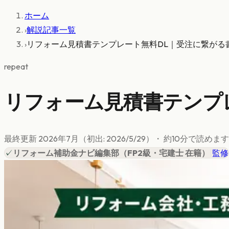
ホーム
›
解説記事一覧
›
リフォーム見積書テンプレート無料DL｜受注に繋がる
repeat
リフォーム見積書テンプ
最終更新
2026年7月
（初出:
2026/5/29
）
・ 約
10
分で読めます
✓
リフォーム補助金ナビ編集部
（
FP2級・宅建士 在籍
）
|
監修