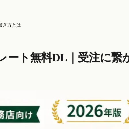
書き方とは
レート無料DL｜受注に繋