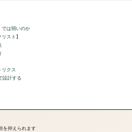
」では弱いのか
クリスト】
点
方
トリクス
で設計する
担を抑えられます