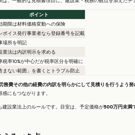
表は、一般的な見積書項目に、建設業・税務の観点を加えたチ
ポイント
効期限は材料価格変動への保険
ンボイス発行事業者なら登録番号を記載
事場所を明記
設業法は内訳明示を求める
準税率10%が中心だが税率区分を明確に
含まない範囲」を書くとトラブル防止
労務費その他の経費の内訳を明らかにして見積りを行うよう努
得感にもつながります。
も建設業法上のルールです。目安は、予定価格が
500万円未満で