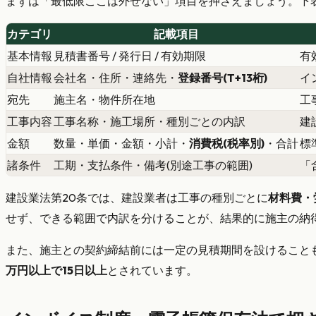
まずは「最低限ここは外せない」項目を押さえましょう。下
カテゴリ
記載項目
基本情報
見積書番号 / 発行日 / 有効期限
有
自社情報
会社名・住所・連絡先・
登録番号(T+13桁)
イ
宛先
施主名・物件所在地
工
工事内容
工事名称・施工場所・種別ごとの内訳
建
金額
数量・単価・金額・小計・
消費税(税率別)
・合計
標
諸条件
工期・支払条件・備考(別途工事の範囲)
「
建設業法第20条では、建設業者は工事の種別ごとに
材料費・
せず、できる範囲で内訳を分けることが、結果的に施主の納
また、施主との契約締結前には一定の見積期間を設けること
万円以上で15日以上
とされています。