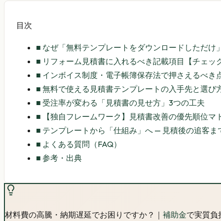
目次
■
なぜ「無料テンプレートをダウンロードしただけ
■
リフォーム見積書に入れるべき記載項目【チェッ
■
インボイス制度・電子帳簿保存法で押さえるべき
■
無料で使える見積書テンプレートの入手先と選び
■
受注率が変わる「見積書の見せ方」3つの工夫
■
【独自フレームワーク】見積書改善の優先順位マ
■
テンプレートから「仕組み」へ — 見積後の追客ま
■
よくある質問（FAQ）
■
参考・出典
材料費の高騰・納期遅延でお困りですか？｜
補助金
で実質負