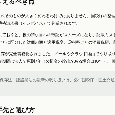
さえるべき点
様式そのものが大きく変わるわけではありません。国税庁の整
適格請求書（インボイス）で判断されます。
れておく
と、後の請求書への転記がスムーズになり、記載ミス
ごとに区分した対価の額と適用税率、⑤税率ごとの消費税額、⑥
子保存が完全義務化されました。メールやクラウド経由でやり
存期間は法人で原則7年（欠損金の繰越がある場合は10年）、
保存法・建設業法の最新の取り扱いは、必ず国税庁・国土交通
手先と選び方