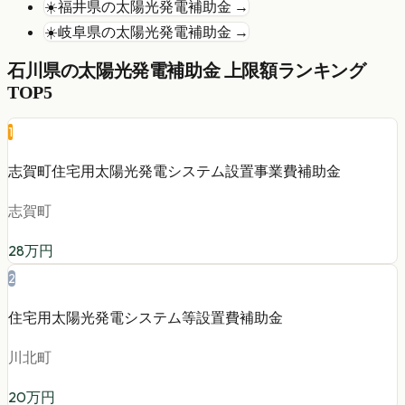
☀️
福井県
の
太陽光発電
補助金 →
☀️
岐阜県
の
太陽光発電
補助金 →
石川県
の
太陽光発電
補助金 上限額ランキング
TOP5
1
志賀町住宅用太陽光発電システム設置事業費補助金
志賀町
28
万円
2
住宅用太陽光発電システム等設置費補助金
川北町
20
万円