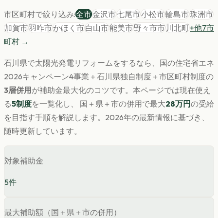
市区町村で絞り込み:
全市
金沢市
七尾市
小松市
輪島市
珠洲市
加賀市
羽咋市
かほく市
白山市
能美市
野々市市
川北町
+他
7
市
町村 →
石川県
で
太陽光発電
リフォームをするなら、国の住宅省エネ
2026キャンペーン4事業＋
石川県
独自制度＋市区町村制度の
3層併用
が補助金最大化のコツです。
本ページでは現在使え
る
5
制度
を一覧化し、 国＋県＋市の併用で最大
28
万円
の受給
を目指す手順を解説します。
2026年の最新情報に基づき、
随時更新しています。
対象補助金
5
件
最大補助額（国＋県＋市の併用）