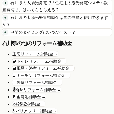
石川県
の
太陽光発電
で「
住宅用太陽光発電システム設
置費補助
」はいくらもらえる？
石川県
の
太陽光発電
補助金は国の制度と併用できます
か？
申請のタイミングはいつがベスト？
石川県
の他のリフォーム補助金
🪟
窓リフォーム
補助金 →
🚽
トイレリフォーム
補助金 →
🛁
風呂・浴室リフォーム
補助金 →
🍳
キッチンリフォーム
補助金 →
🧱
外壁リフォーム
補助金 →
🌡️
断熱リフォーム
補助金 →
🔋
蓄電池
補助金 →
♨️
給湯器
補助金 →
♿
バリアフリー
補助金 →