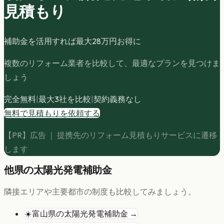
見積もり
補助金を活用すれば最大
28
万円お得に
複数のリフォーム業者を比較して、最適なプランを見つけま
しょう
完全無料
|
最大3社を比較
|
契約義務なし
無料で見積もりを依頼する
【PR】広告 ｜ 提携先のリフォーム見積もりサービスに遷移
します
他県の
太陽光発電
補助金
隣接エリアや主要都市の制度も比較してみましょう。
☀️
富山県
の
太陽光発電
補助金 →