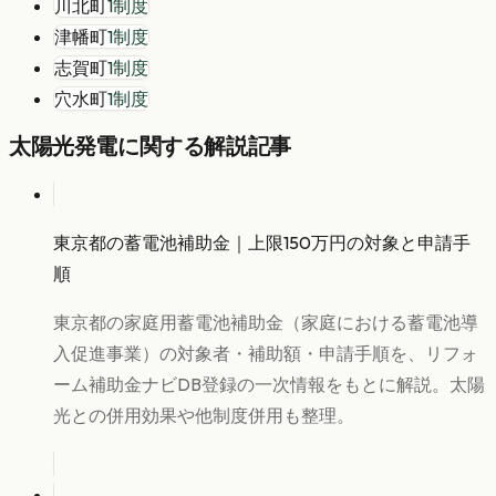
川北町
1
制度
津幡町
1
制度
志賀町
1
制度
穴水町
1
制度
太陽光発電
に関する解説記事
東京都の蓄電池補助金｜上限150万円の対象と申請手
順
東京都の家庭用蓄電池補助金（家庭における蓄電池導
入促進事業）の対象者・補助額・申請手順を、リフォ
ーム補助金ナビDB登録の一次情報をもとに解説。太陽
光との併用効果や他制度併用も整理。