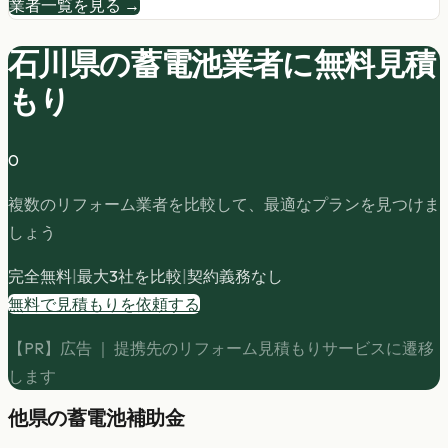
業者一覧を見る →
石川県の
蓄電池
業者に無料見積
もり
0
複数のリフォーム業者を比較して、最適なプランを見つけま
しょう
完全無料
|
最大3社を比較
|
契約義務なし
無料で見積もりを依頼する
【PR】広告 ｜ 提携先のリフォーム見積もりサービスに遷移
します
他県の
蓄電池
補助金