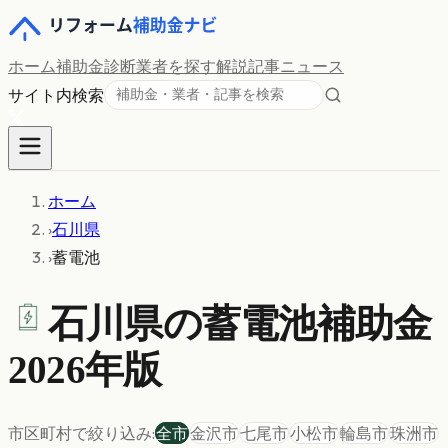
ホーム
補助金診断
業者を探す
解説記事
ニュース
サイト内検索
ホーム
›
石川県
›
蓄電池
石川県の
蓄電池
補助金
2026年版
市区町村で絞り込み:
全市
金沢市
七尾市
小松市
輪島市
珠洲市