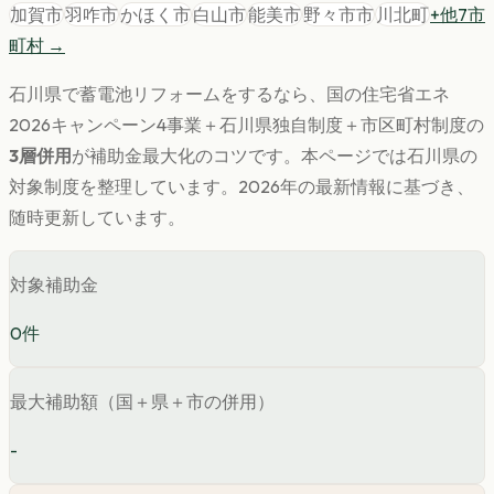
加賀市
羽咋市
かほく市
白山市
能美市
野々市市
川北町
+他
7
市
町村 →
石川県
で
蓄電池
リフォームをするなら、国の住宅省エネ
2026キャンペーン4事業＋
石川県
独自制度＋市区町村制度の
3層併用
が補助金最大化のコツです。
本ページでは
石川県
の
対象制度を整理しています。
2026年の最新情報に基づき、
随時更新しています。
対象補助金
0
件
最大補助額（国＋県＋市の併用）
-