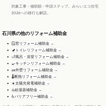
対象工事・補助額・申請ステップ。みらいエコ住宅
2026への移行も解説。
石川県
の他のリフォーム補助金
🪟
窓リフォーム
補助金 →
🚽
トイレリフォーム
補助金 →
🛁
風呂・浴室リフォーム
補助金 →
🍳
キッチンリフォーム
補助金 →
🧱
外壁リフォーム
補助金 →
🌡️
断熱リフォーム
補助金 →
☀️
太陽光発電
補助金 →
♨️
給湯器
補助金 →
♿
バリアフリー
補助金 →