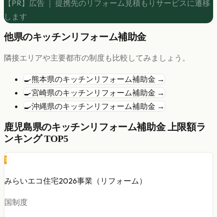
【PR】広告 ｜ 提携先のリフォーム見積もりサービスに遷移
します
他県の
キッチンリフォーム
補助金
隣接エリアや主要都市の制度も比較してみましょう。
🍳
熊本県
の
キッチンリフォーム
補助金 →
🍳
宮崎県
の
キッチンリフォーム
補助金 →
🍳
沖縄県
の
キッチンリフォーム
補助金 →
鹿児島県
の
キッチンリフォーム
補助金 上限額ラ
ンキング TOP5
1
みらいエコ住宅2026事業（リフォーム）
国制度