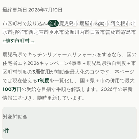
最終更新日
2026年7月10日
市区町村で絞り込み:
全市
鹿児島市
鹿屋市
枕崎市
阿久根市
出
水市
指宿市
西之表市
垂水市
薩摩川内市
日置市
曽於市
霧島市
+他
31
市町村 →
鹿児島県
で
キッチンリフォーム
リフォームをするなら、国の
住宅省エネ2026キャンペーン4事業＋
鹿児島県
独自制度＋市
区町村制度の
3層併用
が補助金最大化のコツです。
本ページ
では現在使える
1
制度
を一覧化し、 国＋県＋市の併用で最大
100
万円
の受給を目指す手順を解説します。
2026年の最新
情報に基づき、随時更新しています。
対象補助金
1
件