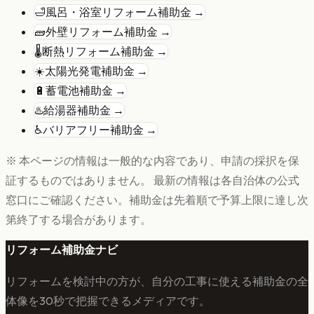
🛁
風呂・浴室リフォーム
補助金 →
🧱
外壁リフォーム
補助金 →
🌡️
断熱リフォーム
補助金 →
☀️
太陽光発電
補助金 →
🔋
蓄電池
補助金 →
♨️
給湯器
補助金 →
♿
バリアフリー
補助金 →
※ 本ページの情報は一般的な内容であり、申請の採択を保
証するものではありません。 最新の情報は各自治体の公式
窓口にご確認ください。補助金は先着順で予算上限に達し次
第終了する場合があります。
リフォーム補助金ナビ
リフォームを検討中の方が、自分の工事に使える補助金の全
体像を30秒で把握できるメディアです。