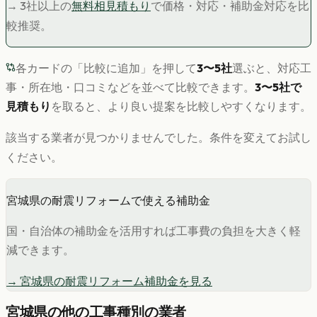
→ 3社以上の
無料相見積もり
で価格・対応・補助金対応を比
較推奨。
各カードの「比較に追加」を押して
3〜5社
選ぶと、対応工
事・所在地・口コミなどを並べて比較できます。
3〜5社で
見積もり
を取ると、より良い提案を比較しやすくなります。
該当する業者が見つかりませんでした。条件を変えてお試し
ください。
宮城県
の
耐震リフォーム
で使える補助金
国・自治体の補助金を活用すれば工事費の負担を大きく軽
減できます。
→
宮城県
の
耐震リフォーム
補助金を見る
宮城県
の他の工事種別の業者