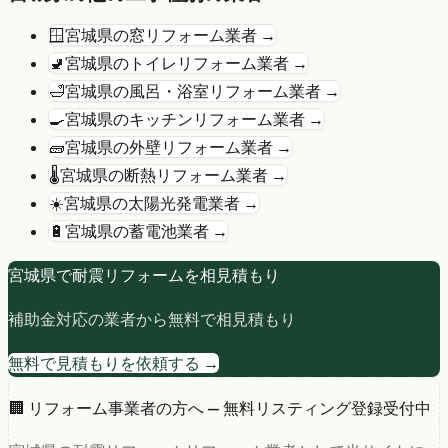
🪟
宮城県
の
窓リフォーム
業者 →
🚽
宮城県
の
トイレリフォーム
業者 →
🛁
宮城県
の
風呂・浴室リフォーム
業者 →
🍳
宮城県
の
キッチンリフォーム
業者 →
🧱
宮城県
の
外壁リフォーム
業者 →
🌡️
宮城県
の
断熱リフォーム
業者 →
☀️
宮城県
の
太陽光発電
業者 →
🔋
宮城県
の
蓄電池
業者 →
宮城県
で
耐震リフォーム
を相見積もり
補助金対応の業者から無料で相見積もり
無料で見積もりを依頼する →
🏢 リフォーム事業者の方へ — 無料リスティング登録受付中