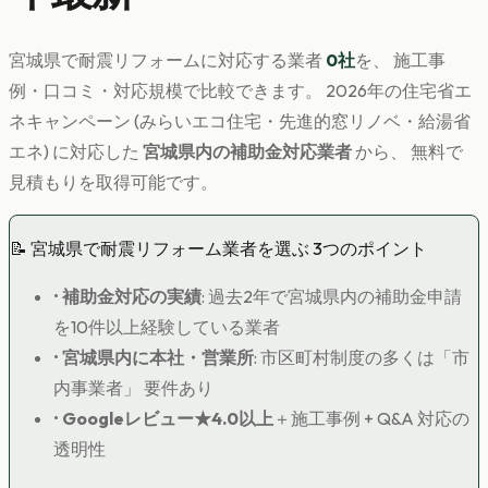
宮城県
で
耐震リフォーム
に対応する業者
0
社
を、 施工事
例・口コミ・対応規模で比較できます。 2026年の住宅省エ
ネキャンペーン (みらいエコ住宅・先進的窓リノベ・給湯省
エネ) に対応した
宮城県
内の補助金対応業者
から、 無料で
見積もりを取得可能です。
📝
宮城県
で
耐震リフォーム
業者を選ぶ 3つのポイント
•
補助金対応の実績
: 過去2年で
宮城県
内の補助金申請
を10件以上経験している業者
•
宮城県
内に本社・営業所
: 市区町村制度の多くは「市
内事業者」 要件あり
•
Googleレビュー★4.0以上
＋施工事例 + Q&A 対応の
透明性