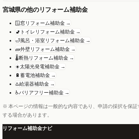
宮城県
の他のリフォーム補助金
🪟
窓リフォーム
補助金 →
🚽
トイレリフォーム
補助金 →
🛁
風呂・浴室リフォーム
補助金 →
🧱
外壁リフォーム
補助金 →
🌡️
断熱リフォーム
補助金 →
☀️
太陽光発電
補助金 →
🔋
蓄電池
補助金 →
♨️
給湯器
補助金 →
♿
バリアフリー
補助金 →
※ 本ページの情報は一般的な内容であり、申請の採択を保証
する場合があります。
リフォーム補助金ナビ