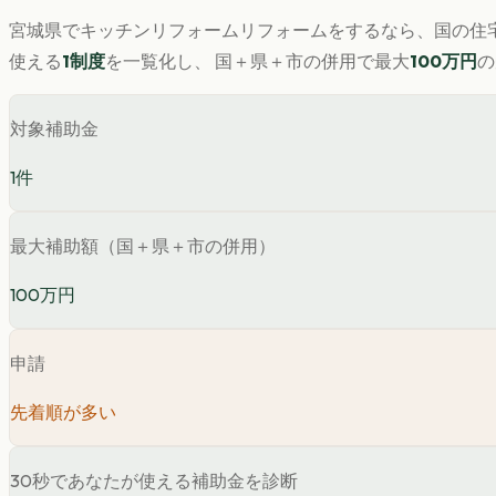
宮城県
で
キッチンリフォーム
リフォームをするなら、国の住宅
使える
1
制度
を一覧化し、 国＋県＋市の併用で最大
100
万円
の
対象補助金
1
件
最大補助額（国＋県＋市の併用）
100万円
申請
先着順が多い
30秒であなたが使える補助金を診断