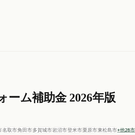
ォーム
補助金 2026年版
市
名取市
角田市
多賀城市
岩沼市
登米市
栗原市
東松島市
+他
28
市