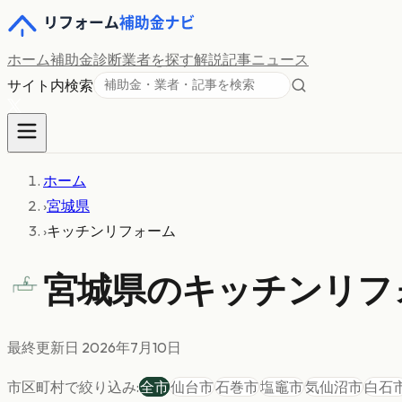
ホーム
補助金診断
業者を探す
解説記事
ニュース
サイト内検索
ホーム
›
宮城県
›
キッチンリフォーム
宮城県の
キッチンリフ
最終更新日
2026年7月10日
市区町村で絞り込み:
全市
仙台市
石巻市
塩竈市
気仙沼市
白石