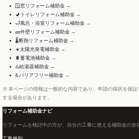
🪟
窓リフォーム
補助金 →
🚽
トイレリフォーム
補助金 →
🛁
風呂・浴室リフォーム
補助金 →
🧱
外壁リフォーム
補助金 →
🌡️
断熱リフォーム
補助金 →
☀️
太陽光発電
補助金 →
🔋
蓄電池
補助金 →
♨️
給湯器
補助金 →
♿
バリアフリー
補助金 →
※ 本ページの情報は一般的な内容であり、申請の採択を保証
する場合があります。
リフォーム補助金ナビ
リフォームを検討中の方が、自分の工事に使える補助金の全
工事種別