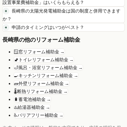
設置事業費補助金
」はいくらもらえる？
長崎県
の
太陽光発電
補助金は国の制度と併用できます
か？
申請のタイミングはいつがベスト？
長崎県
の他のリフォーム補助金
🪟
窓リフォーム
補助金 →
🚽
トイレリフォーム
補助金 →
🛁
風呂・浴室リフォーム
補助金 →
🍳
キッチンリフォーム
補助金 →
🧱
外壁リフォーム
補助金 →
🌡️
断熱リフォーム
補助金 →
🔋
蓄電池
補助金 →
♨️
給湯器
補助金 →
♿
バリアフリー
補助金 →