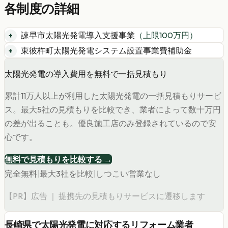
各制度の詳細
諫早市太陽光発電導入支援事業
（上限
100
万円）
東彼杵町太陽光発電システム設置事業費補助金
太陽光発電の導入費用を無料で一括見積もり
累計11万人以上が利用した太陽光発電の一括見積もりサービ
ス。最大5社の見積もりを比較でき、業者によって数十万円
の差が出ることも。優良施工店のみ登録されているので安
心です。
無料で見積もりを比較する →
完全無料
|
最大3社を比較
|
しつこい営業なし
【PR】広告 ｜ 提携先の見積もりサービスに遷移します
長崎県
で
太陽光発電
に対応するリフォーム業者