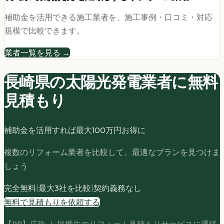
補助金を活用できる施工業者を、施工事例・口コミ・対応
規模で比較できます。
業者一覧を見る →
長崎県の
太陽光発電
業者に無料
見積もり
補助金を活用すれば最大
100
万円お得に
複数のリフォーム業者を比較して、最適なプランを見つけま
しょう
完全無料
|
最大3社を比較
|
契約義務なし
無料で見積もりを依頼する
【PR】広告 ｜ 提携先のリフォーム見積もりサービスに遷移