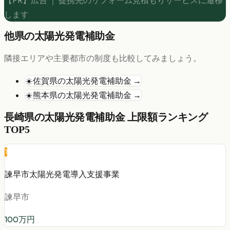
します
他県の
太陽光発電
補助金
隣接エリアや主要都市の制度も比較してみましょう。
☀️
佐賀県
の
太陽光発電
補助金 →
☀️
熊本県
の
太陽光発電
補助金 →
長崎県
の
太陽光発電
補助金 上限額ランキング
TOP5
1
諫早市太陽光発電導入支援事業
諫早市
100
万円