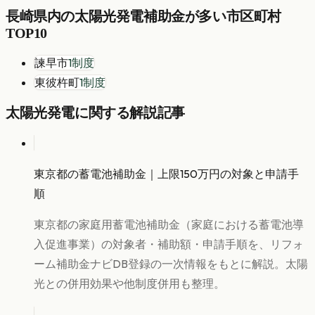
長崎県
内の
太陽光発電
補助金が多い市区町村
TOP10
諫早市
1
制度
東彼杵町
1
制度
太陽光発電
に関する解説記事
東京都の蓄電池補助金｜上限150万円の対象と申請手
順
東京都の家庭用蓄電池補助金（家庭における蓄電池導
入促進事業）の対象者・補助額・申請手順を、リフォ
ーム補助金ナビDB登録の一次情報をもとに解説。太陽
光との併用効果や他制度併用も整理。