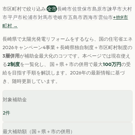
市区町村で絞り込み:
全市
長崎市
佐世保市
島原市
諫早市
大村
市
平戸市
松浦市
対馬市
壱岐市
五島市
西海市
雲仙市
+他
9
市
町村 →
長崎県
で
太陽光発電
リフォームをするなら、国の住宅省エネ
2026キャンペーン4事業＋
長崎県
独自制度＋市区町村制度の
3層併用
が補助金最大化のコツです。
本ページでは現在使え
る
2
制度
を一覧化し、 国＋県＋市の併用で最大
100
万円
の受
給を目指す手順を解説します。
2026年の最新情報に基づ
き、随時更新しています。
対象補助金
2
件
最大補助額（国＋県＋市の併用）