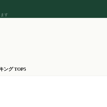
します
ング TOP5