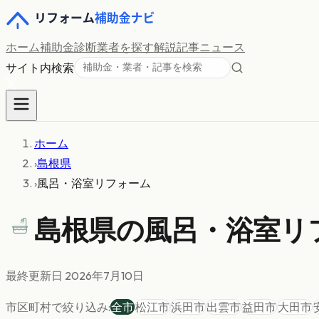
ホーム
補助金診断
業者を探す
解説記事
ニュース
サイト内検索
ホーム
›
島根県
›
風呂・浴室リフォーム
島根県の
風呂・浴室リ
最終更新日
2026年7月10日
市区町村で絞り込み:
全市
松江市
浜田市
出雲市
益田市
大田市