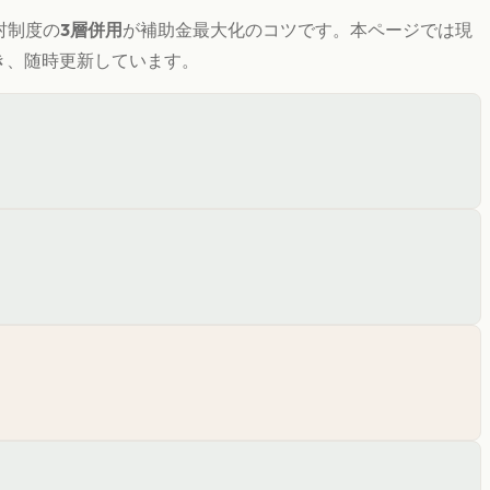
村制度の
3層併用
が補助金最大化のコツです。
本ページでは現
づき、随時更新しています。