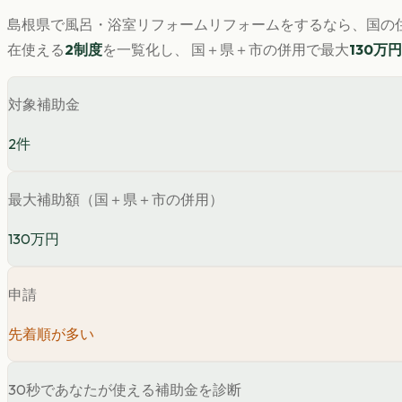
島根県
で
風呂・浴室リフォーム
リフォームをするなら、国の住
在使える
2
制度
を一覧化し、 国＋県＋市の併用で最大
130
万円
対象補助金
2
件
最大補助額（国＋県＋市の併用）
130万円
申請
先着順が多い
30秒であなたが使える補助金を診断