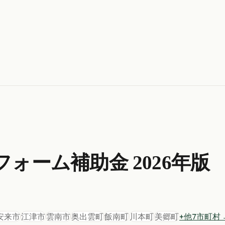
フォーム
補助金 2026年版
安来市
江津市
雲南市
奥出雲町
飯南町
川本町
美郷町
+他
7
市町村 