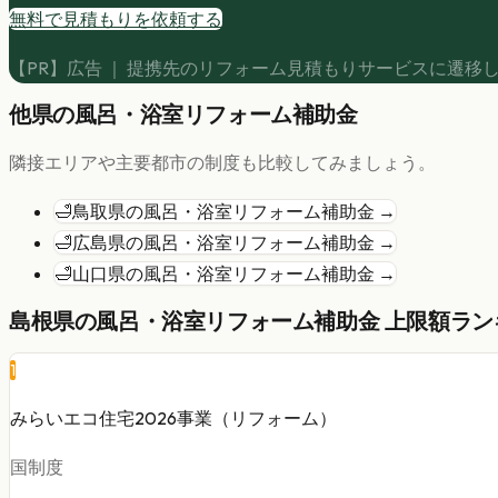
無料で見積もりを依頼する
【PR】広告 ｜ 提携先のリフォーム見積もりサービスに遷移
他県の
風呂・浴室リフォーム
補助金
隣接エリアや主要都市の制度も比較してみましょう。
🛁
鳥取県
の
風呂・浴室リフォーム
補助金 →
🛁
広島県
の
風呂・浴室リフォーム
補助金 →
🛁
山口県
の
風呂・浴室リフォーム
補助金 →
島根県
の
風呂・浴室リフォーム
補助金 上限額ランキ
1
みらいエコ住宅2026事業（リフォーム）
国制度