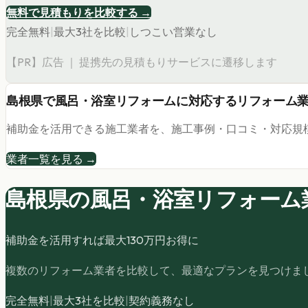
無料で見積もりを比較する →
完全無料
|
最大3社を比較
|
しつこい営業なし
【PR】広告 ｜ 提携先の見積もりサービスに遷移します
島根県
で
風呂・浴室リフォーム
に対応するリフォーム
補助金を活用できる施工業者を、施工事例・口コミ・対応規
業者一覧を見る →
島根県の
風呂・浴室リフォーム
補助金を活用すれば最大
130
万円お得に
複数のリフォーム業者を比較して、最適なプランを見つけま
完全無料
|
最大3社を比較
|
契約義務なし