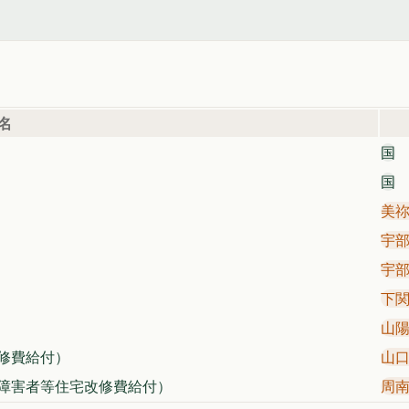
名
国
国
美
宇
宇
下
山
修費給付）
山
障害者等住宅改修費給付）
周