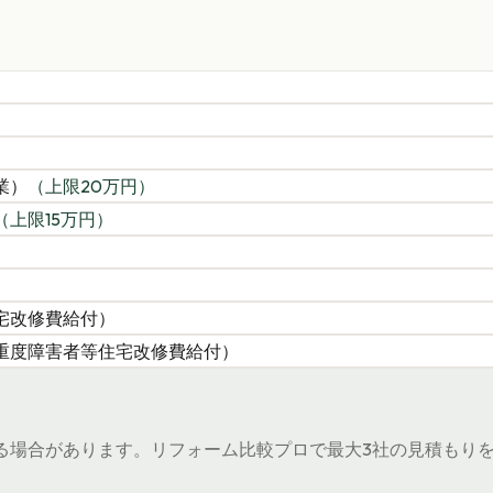
）
業）
（上限
20
万円）
（上限
15
万円）
）
宅改修費給付）
重度障害者等住宅改修費給付）
る場合があります。リフォーム比較プロで最大3社の見積もりを