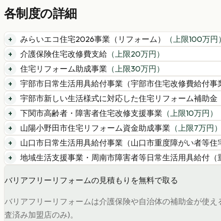
各制度の詳細
みらいエコ住宅2026事業（リフォーム）
（上限
100
万円
介護保険住宅改修費支給
（上限
20
万円）
住宅リフォーム助成事業
（上限
30
万円）
宇部市日常生活用具給付事業（宇部市住宅改修費給付事
宇部市新しい生活様式に対応した住宅リフォーム補助金
下関市高齢者・障害者住宅改修支援事業
（上限
10
万円）
山陽小野田市住宅リフォーム資金助成事業
（上限
7
万円
山口市日常生活用具給付事業（山口市重度障がい者等住
地域生活支援事業・周南市障害者等日常生活用具給付（
バリアフリーリフォームの見積もりを無料で取る
バリアフリーリフォームは介護保険や自治体の補助金が使え
査済み加盟店のみ)。