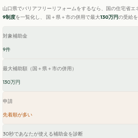
山口県
で
バリアフリー
リフォームをするなら、国の住宅省エネ
9
制度
を一覧化し、 国＋県＋市の併用で最大
130
万円
の受給を
対象補助金
9
件
最大補助額（国＋県＋市の併用）
130万円
申請
先着順が多い
30秒であなたが使える補助金を診断