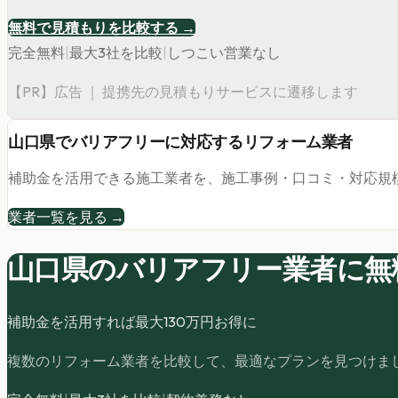
無料で見積もりを比較する →
完全無料
|
最大3社を比較
|
しつこい営業なし
【PR】広告 ｜ 提携先の見積もりサービスに遷移します
山口県
で
バリアフリー
に対応するリフォーム業者
補助金を活用できる施工業者を、施工事例・口コミ・対応規
業者一覧を見る →
山口県の
バリアフリー
業者に無
補助金を活用すれば最大
130
万円お得に
複数のリフォーム業者を比較して、最適なプランを見つけま