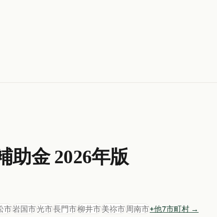
補助金 2026年版
松市
岩国市
光市
長門市
柳井市
美祢市
周南市
+他
7
市町村 →