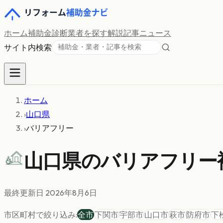
ホーム
補助金診断
業者を探す
解説記事
ニュース
サイト内検索
ホーム
›
山口県
›
バリアフリー
山口県の
バリアフリー
最終更新日
2026年8月6日
市区町村で絞り込み:
全市
下関市
宇部市
山口市
萩市
防府市
下