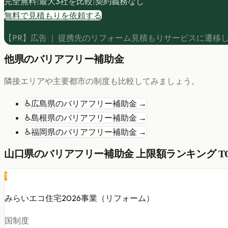
完全無料
|
最大3社を比較
|
契約義務なし
無料で見積もりを依頼する
【PR】広告 ｜ 提携先のリフォーム見積もりサービスに遷移
他県の
バリアフリー
補助金
隣接エリアや主要都市の制度も比較してみましょう。
♿
広島県
の
バリアフリー
補助金 →
♿
島根県
の
バリアフリー
補助金 →
♿
福岡県
の
バリアフリー
補助金 →
山口県
の
バリアフリー
補助金 上限額ランキング TO
1
みらいエコ住宅2026事業（リフォーム）
国制度