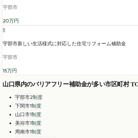
宇部市
20
万円
5
宇部市新しい生活様式に対応した住宅リフォーム補助金
宇部市
15
万円
山口県
内の
バリアフリー
補助金が多い市区町村 TO
宇部市
2
制度
下関市
1
制度
山口市
1
制度
美祢市
1
制度
周南市
1
制度