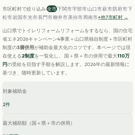
市区町村で絞り込み:
全市
下関市
宇部市
山口市
萩市
防府市
下
松市
岩国市
光市
長門市
柳井市
美祢市
周南市
+他
7
市町村 →
山口県
で
トイレリフォーム
リフォームをするなら、国の住宅
省エネ2026キャンペーン4事業＋
山口県
独自制度＋市区町村
制度の
3層併用
が補助金最大化のコツです。
本ページでは現
在使える
2
制度
を一覧化し、 国＋県＋市の併用で最大
110
万
円
の受給を目指す手順を解説します。
2026年の最新情報に
基づき、随時更新しています。
対象補助金
2
件
最大補助額（国＋県＋市の併用）