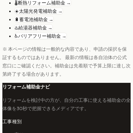
🌡️
断熱リフォーム
補助金 →
☀️
太陽光発電
補助金 →
🔋
蓄電池
補助金 →
♨️
給湯器
補助金 →
♿
バリアフリー
補助金 →
※ 本ページの情報は一般的な内容であり、申請の採択を保
証するものではありません。 最新の情報は各自治体の公式
窓口にご確認ください。補助金は先着順で予算上限に達し次
第終了する場合があります。
リフォーム補助金ナビ
リフォームを検討中の方が、自分の工事に使える補助金の全
体像を30秒で把握できるメディアです。
工事種別