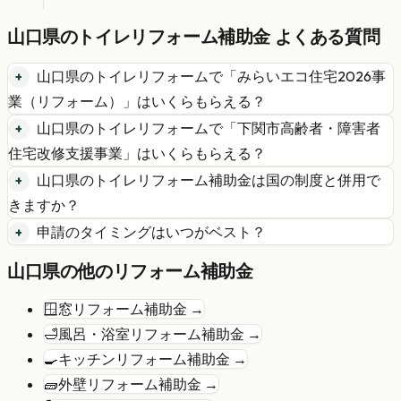
山口県
の
トイレリフォーム
補助金 よくある質問
山口県
の
トイレリフォーム
で「
みらいエコ住宅2026事
業（リフォーム）
」はいくらもらえる？
山口県
の
トイレリフォーム
で「
下関市高齢者・障害者
住宅改修支援事業
」はいくらもらえる？
山口県
の
トイレリフォーム
補助金は国の制度と併用で
きますか？
申請のタイミングはいつがベスト？
山口県
の他のリフォーム補助金
🪟
窓リフォーム
補助金 →
🛁
風呂・浴室リフォーム
補助金 →
🍳
キッチンリフォーム
補助金 →
🧱
外壁リフォーム
補助金 →