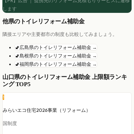
【PR】広告 ｜ 提携先のリフォーム見積もりサービスに遷移
します
他県の
トイレリフォーム
補助金
隣接エリアや主要都市の制度も比較してみましょう。
🚽
広島県
の
トイレリフォーム
補助金 →
🚽
島根県
の
トイレリフォーム
補助金 →
🚽
福岡県
の
トイレリフォーム
補助金 →
山口県
の
トイレリフォーム
補助金 上限額ランキ
ング TOP5
1
みらいエコ住宅2026事業（リフォーム）
国制度