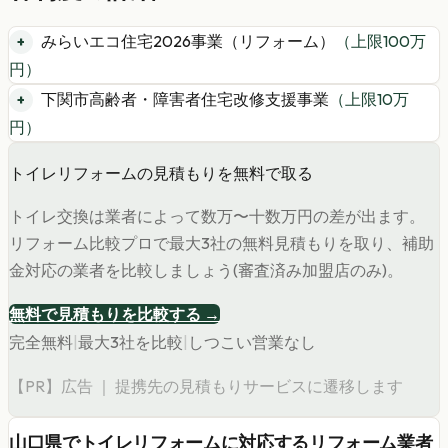
みらいエコ住宅2026事業（リフォーム）
（上限
100
万
円）
下関市高齢者・障害者住宅改修支援事業
（上限
10
万
円）
トイレリフォームの見積もりを無料で取る
トイレ交換は業者によって数万〜十数万円の差が出ます。
リフォーム比較プロで最大3社の無料見積もりを取り、補助
金対応の業者を比較しましょう(審査済み加盟店のみ)。
無料で見積もりを比較する →
完全無料
|
最大3社を比較
|
しつこい営業なし
【PR】広告 ｜ 提携先の見積もりサービスに遷移します
山口県
で
トイレリフォーム
に対応するリフォーム業者