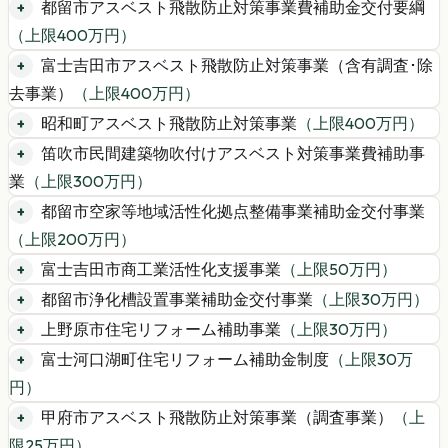
都留市アスベスト飛散防止対策事業費補助金交付要綱
（上限
400
万円）
富士吉田市アスベスト飛散防止対策事業（含有調査･除
去事業）
（上限
400
万円）
昭和町アスベスト飛散防止対策事業
（上限
400
万円）
笛吹市民間建築物吹付けアスベスト対策事業費補助事
業
（上限
300
万円）
都留市空家等地域活性化拠点整備事業補助金交付事業
（上限
200
万円）
富士吉田市商工業活性化支援事業
（上限
50
万円）
都留市浄化槽設置事業補助金交付事業
（上限
30
万円）
上野原市住宅リフォーム補助事業
（上限
30
万円）
富士河口湖町住宅リフォーム補助金制度
（上限
30
万
円）
甲府市アスベスト飛散防止対策事業（調査事業）
（上
限
25
万円）