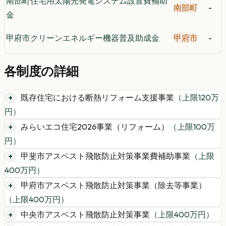
南部町住宅用太陽光発電システム設置費補助
南部町
-
金
甲府市クリーンエネルギー機器普及助成金
甲府市
-
各制度の詳細
既存住宅における断熱リフォーム支援事業
（上限
120
万
円）
みらいエコ住宅2026事業（リフォーム）
（上限
100
万
円）
甲斐市アスベスト飛散防止対策事業費補助事業
（上限
400
万円）
甲府市アスベスト飛散防止対策事業（除去等事業）
（上限
400
万円）
中央市アスベスト飛散防止対策事業
（上限
400
万円）