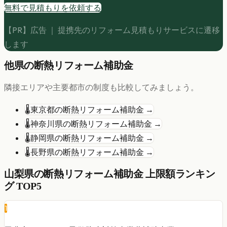
無料で見積もりを依頼する
【PR】広告 ｜ 提携先のリフォーム見積もりサービスに遷移
します
他県の
断熱リフォーム
補助金
隣接エリアや主要都市の制度も比較してみましょう。
🌡️
東京都
の
断熱リフォーム
補助金 →
🌡️
神奈川県
の
断熱リフォーム
補助金 →
🌡️
静岡県
の
断熱リフォーム
補助金 →
🌡️
長野県
の
断熱リフォーム
補助金 →
山梨県
の
断熱リフォーム
補助金 上限額ランキン
グ TOP5
1