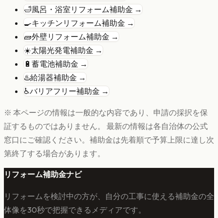
🛁
風呂・浴室リフォーム
補助金 →
🍳
キッチンリフォーム
補助金 →
🧱
外壁リフォーム
補助金 →
☀️
太陽光発電
補助金 →
🔋
蓄電池
補助金 →
♨️
給湯器
補助金 →
♿
バリアフリー
補助金 →
※ 本ページの情報は一般的な内容であり、申請の採択を保
証するものではありません。 最新の情報は各自治体の公式
窓口にご確認ください。補助金は先着順で予算上限に達し次
第終了する場合があります。
リフォーム補助金ナビ
リフォームを検討中の方が、自分の工事に使える補助金の全
体像を30秒で把握できるメディアです。