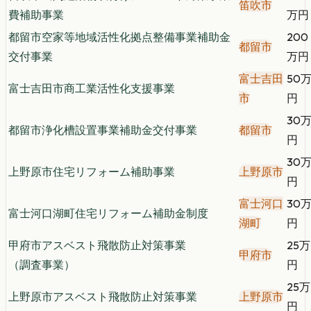
笛吹市
費補助事業
万円
都留市空家等地域活性化拠点整備事業補助金
200
都留市
交付事業
万円
富士吉田
50
富士吉田市商工業活性化支援事業
市
円
30
都留市浄化槽設置事業補助金交付事業
都留市
円
30
上野原市住宅リフォーム補助事業
上野原市
円
富士河口
30
富士河口湖町住宅リフォーム補助金制度
湖町
円
甲府市アスベスト飛散防止対策事業
25万
甲府市
（調査事業）
円
25万
上野原市アスベスト飛散防止対策事業
上野原市
円