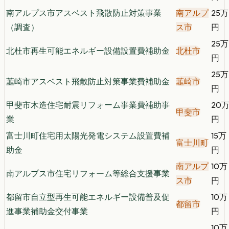
南アルプス市アスベスト飛散防止対策事業
南アルプ
25万
（調査）
ス市
円
25万
北杜市再生可能エネルギー設備設置費補助金
北杜市
円
25万
韮崎市アスベスト飛散防止対策事業費補助金
韮崎市
円
甲斐市木造住宅耐震リフォーム事業費補助事
20
甲斐市
業
円
富士川町住宅用太陽光発電システム設置費補
15万
富士川町
助金
円
南アルプ
10万
南アルプス市住宅リフォーム等総合支援事業
ス市
円
都留市自立型再生可能エネルギー設備普及促
10万
都留市
進事業補助金交付事業
円
10万