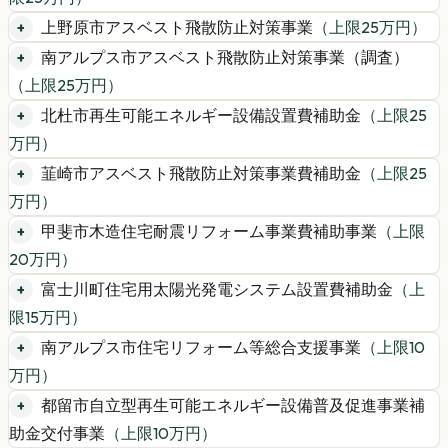
上野原市アスベスト飛散防止対策事業
（上限
25
万円）
南アルプス市アスベスト飛散防止対策事業（調査）
（上限
25
万円）
北杜市再生可能エネルギー設備設置費補助金
（上限
25
万円）
韮崎市アスベスト飛散防止対策事業費補助金
（上限
25
万円）
甲斐市木造住宅耐震リフォーム事業費補助事業
（上限
20
万円）
富士川町住宅用太陽光発電システム設置費補助金
（上
限
15
万円）
南アルプス市住宅リフォーム等総合支援事業
（上限
10
万円）
都留市自立型再生可能エネルギー設備普及促進事業補
助金交付事業
（上限
10
万円）