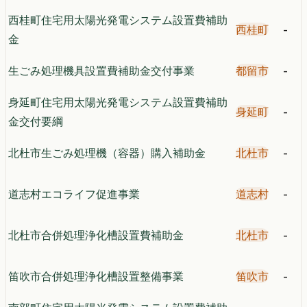
西桂町住宅用太陽光発電システム設置費補助
西桂町
-
金
生ごみ処理機具設置費補助金交付事業
都留市
-
身延町住宅用太陽光発電システム設置費補助
身延町
-
金交付要綱
北杜市生ごみ処理機（容器）購入補助金
北杜市
-
道志村エコライフ促進事業
道志村
-
北杜市合併処理浄化槽設置費補助金
北杜市
-
笛吹市合併処理浄化槽設置整備事業
笛吹市
-