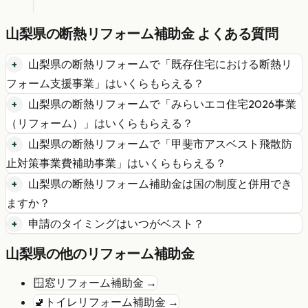
山梨県
の
断熱リフォーム
補助金 よくある質問
山梨県
の
断熱リフォーム
で「
既存住宅における断熱リ
フォーム支援事業
」はいくらもらえる？
山梨県
の
断熱リフォーム
で「
みらいエコ住宅2026事業
（リフォーム）
」はいくらもらえる？
山梨県
の
断熱リフォーム
で「
甲斐市アスベスト飛散防
止対策事業費補助事業
」はいくらもらえる？
山梨県
の
断熱リフォーム
補助金は国の制度と併用でき
ますか？
申請のタイミングはいつがベスト？
山梨県
の他のリフォーム補助金
🪟
窓リフォーム
補助金 →
🚽
トイレリフォーム
補助金 →