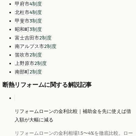
甲府市
4
制度
北杜市
4
制度
甲斐市
3
制度
昭和町
3
制度
富士吉田市
2
制度
南アルプス市
2
制度
笛吹市
2
制度
上野原市
2
制度
南部町
2
制度
断熱リフォーム
に関する解説記事
リフォームローンの金利比較｜補助金を先に使えば借
入額が大幅に減る
リフォームローンの金利相場1.5〜4%を徹底比較。ロー