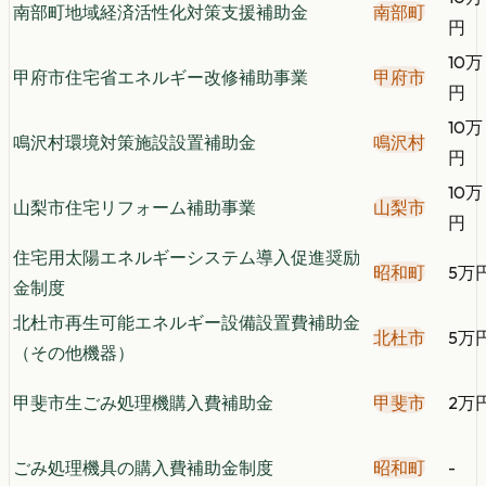
南部町地域経済活性化対策支援補助金
南部町
円
10万
甲府市住宅省エネルギー改修補助事業
甲府市
円
10万
鳴沢村環境対策施設設置補助金
鳴沢村
円
10万
山梨市住宅リフォーム補助事業
山梨市
円
住宅用太陽エネルギーシステム導入促進奨励
昭和町
5万
金制度
北杜市再生可能エネルギー設備設置費補助金
北杜市
5万
（その他機器）
甲斐市生ごみ処理機購入費補助金
甲斐市
2万
ごみ処理機具の購入費補助金制度
昭和町
-