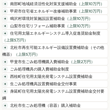
南部町地域経済活性化対策支援補助金
（上限
10
万円）
甲府市住宅省エネルギー改修補助事業
（上限
10
万円）
鳴沢村環境対策施設設置補助金
（上限
10
万円）
山梨市住宅リフォーム補助事業
（上限
10
万円）
住宅用太陽エネルギーシステム導入促進奨励金制度
（上限
5
万円）
北杜市再生可能エネルギー設備設置費補助金（その他
機器）
（上限
5
万円）
甲斐市生ごみ処理機購入費補助金
（上限
2
万円）
ごみ処理機具の購入費補助金制度
西桂町住宅用太陽光発電システム設置費補助金
生ごみ処理機具設置費補助金交付事業
身延町住宅用太陽光発電システム設置費補助金交付要
綱
北杜市生ごみ処理機（容器）購入補助金