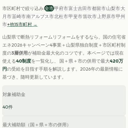
市区町村で絞り込み:
全市
甲府市
富士吉田市
都留市
山梨市
大
月市
韮崎市
南アルプス市
北杜市
甲斐市
笛吹市
上野原市
甲州
市
+他
15
市町村 →
山梨県
で
断熱リフォーム
リフォームをするなら、国の住宅省
エネ2026キャンペーン4事業＋
山梨県
独自制度＋市区町村制
度の
3層併用
が補助金最大化のコツです。
本ページでは現在
使える
40
制度
を一覧化し、 国＋県＋市の併用で最大
420
万
円
の受給を目指す手順を解説します。
2026年の最新情報に
基づき、随時更新しています。
対象補助金
40
件
最大補助額（国＋県＋市の併用）