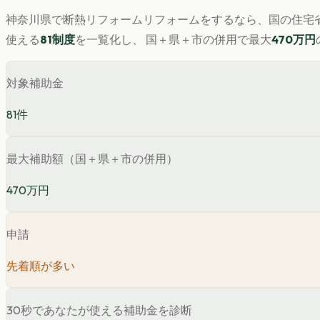
神奈川県
で
断熱リフォーム
リフォームをするなら、国の住宅省
使える
81
制度
を一覧化し、 国＋県＋市の併用で最大
470
万円
対象補助金
81
件
最大補助額（国＋県＋市の併用）
470万円
申請
先着順が多い
30秒であなたが使える補助金を診断