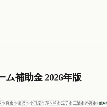
ーム
補助金 2026年版
塚市
鎌倉市
藤沢市
小田原市
茅ヶ崎市
逗子市
三浦市
秦野市
+他
49