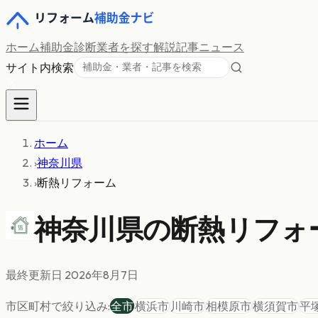
ホーム
補助金診断
業者を探す
解説記事
ニュース
サイト内検索
ホーム
›
神奈川県
›
断熱リフォーム
神奈川県の
断熱リフォ
最終更新日
2026年8月7日
市区町村で絞り込み:
全市
横浜市
川崎市
相模原市
横須賀市
平