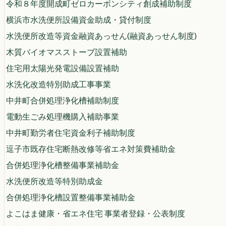
令和８年度開成町ゼロカーボンシティ創成補助制度
横浜市水洗便所設備資金助成・貸付制度
水洗便所改造等資金融資あっせん(融資あっせん制度)
木質バイオマスストーブ設置補助
住宅用太陽光発電設備設置補助
水洗化改造特別助成工事事業
中井町合併処理浄化槽補助制度
電動生ごみ処理機購入補助事業
中井町勤労者住宅資金利子補助制度
逗子市既存住宅断熱改修等省エネ対策費補助金
合併処理浄化槽整備事業補助金
水洗便所改造等特別助成金
合併処理浄化槽設置整備事業補助金
よこはま健康・省エネ住宅 事業者登録・公表制度