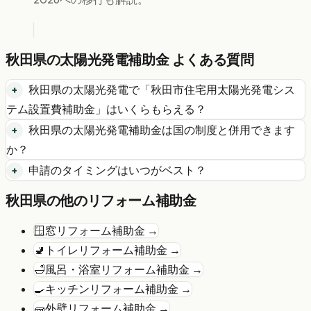
秋田県
の
太陽光発電
補助金 よくある質問
秋田県
の
太陽光発電
で「
秋田市住宅用太陽光発電シス
テム設置費補助金
」はいくらもらえる？
秋田県
の
太陽光発電
補助金は国の制度と併用できます
か？
申請のタイミングはいつがベスト？
秋田県
の他のリフォーム補助金
🪟
窓リフォーム
補助金 →
🚽
トイレリフォーム
補助金 →
🛁
風呂・浴室リフォーム
補助金 →
🍳
キッチンリフォーム
補助金 →
🧱
外壁リフォーム
補助金 →