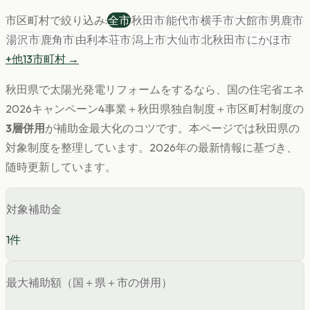
市区町村で絞り込み:
全市
秋田市
能代市
横手市
大館市
男鹿市
湯沢市
鹿角市
由利本荘市
潟上市
大仙市
北秋田市
にかほ市
+他
13
市町村 →
秋田県
で
太陽光発電
リフォームをするなら、国の住宅省エネ
2026キャンペーン4事業＋
秋田県
独自制度＋市区町村制度の
3層併用
が補助金最大化のコツです。
本ページでは
秋田県
の
対象制度を整理しています。
2026年の最新情報に基づき、
随時更新しています。
対象補助金
1
件
最大補助額（国＋県＋市の併用）