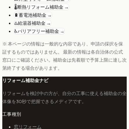
🌡️
断熱リフォーム
補助金 →
🔋
蓄電池
補助金 →
♨️
給湯器
補助金 →
♿
バリアフリー
補助金 →
※ 本ページの情報は一般的な内容であり、申請の採択を保
証するものではありません。 最新の情報は各自治体の公式
窓口にご確認ください。補助金は先着順で予算上限に達し次
第終了する場合があります。
リフォーム補助金ナビ
リフォームを検討中の方が、自分の工事に使える補助金の全
体像を30秒で把握できるメディアです。
工事種別
窓リフォーム