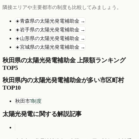
隣接エリアや主要都市の制度も比較してみましょう。
☀️
青森県
の
太陽光発電
補助金 →
☀️
岩手県
の
太陽光発電
補助金 →
☀️
山形県
の
太陽光発電
補助金 →
☀️
宮城県
の
太陽光発電
補助金 →
秋田県
の
太陽光発電
補助金 上限額ランキング
TOP5
秋田県
内の
太陽光発電
補助金が多い市区町村
TOP10
秋田市
1
制度
太陽光発電
に関する解説記事