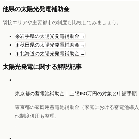
他県の
太陽光発電
補助金
隣接エリアや主要都市の制度も比較してみましょう。
☀️
岩手県
の
太陽光発電
補助金 →
☀️
秋田県
の
太陽光発電
補助金 →
☀️
北海道
の
太陽光発電
補助金 →
太陽光発電
に関する解説記事
東京都の蓄電池補助金｜上限150万円の対象と申請手順
東京都の家庭用蓄電池補助金（家庭における蓄電池導入
他制度併用も整理。