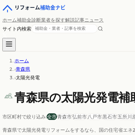
ホーム
補助金診断
業者を探す
解説記事
ニュース
サイト内検索
ホーム
›
青森県
›
太陽光発電
青森県の
太陽光発電
補
市区町村で絞り込み:
全市
青森市
弘前市
八戸市
黒石市
五所川
青森県
で
太陽光発電
リフォームをするなら、国の住宅省エネ2