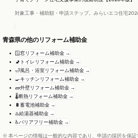
対象工事・補助額・申請ステップ。みらいエコ住宅202
青森県
の他のリフォーム補助金
🪟
窓リフォーム
補助金 →
🚽
トイレリフォーム
補助金 →
🛁
風呂・浴室リフォーム
補助金 →
🍳
キッチンリフォーム
補助金 →
🧱
外壁リフォーム
補助金 →
🌡️
断熱リフォーム
補助金 →
🔋
蓄電池
補助金 →
♨️
給湯器
補助金 →
♿
バリアフリー
補助金 →
※ 本ページの情報は一般的な内容であり、申請の採択を保証