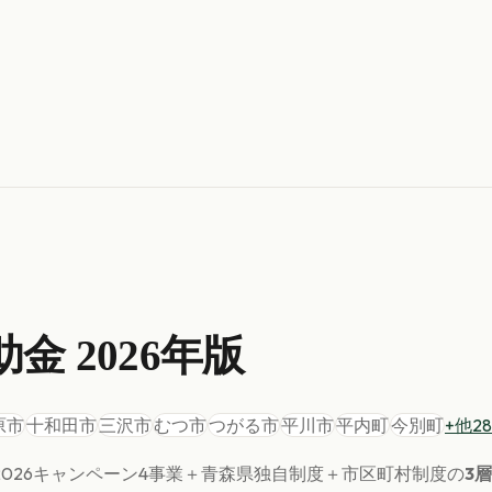
助金 2026年版
原市
十和田市
三沢市
むつ市
つがる市
平川市
平内町
今別町
+他
28
026キャンペーン4事業＋
青森県
独自制度＋市区町村制度の
3