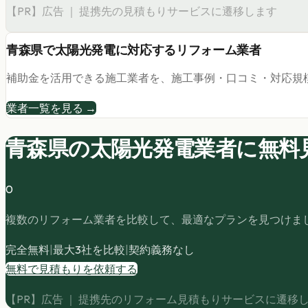
【PR】広告 ｜ 提携先の見積もりサービスに遷移します
青森県
で
太陽光発電
に対応するリフォーム業者
補助金を活用できる施工業者を、施工事例・口コミ・対応規
業者一覧を見る →
青森県の
太陽光発電
業者に無料
0
複数のリフォーム業者を比較して、最適なプランを見つけま
完全無料
|
最大3社を比較
|
契約義務なし
無料で見積もりを依頼する
【PR】広告 ｜ 提携先のリフォーム見積もりサービスに遷移