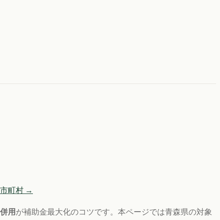
市町村 →
層併用
が補助金最大化のコツです。
本ページでは
青森県
の対象