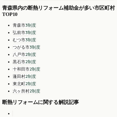
青森県
内の
断熱リフォーム
補助金が多い市区町村
TOP10
青森市
3
制度
弘前市
3
制度
むつ市
3
制度
つがる市
3
制度
八戸市
2
制度
黒石市
2
制度
十和田市
2
制度
蓬田村
2
制度
東北町
2
制度
六ヶ所村
2
制度
断熱リフォーム
に関する解説記事