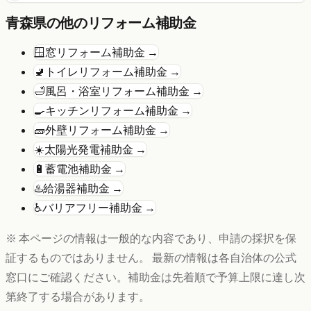
青森県
の他のリフォーム補助金
🪟
窓リフォーム
補助金 →
🚽
トイレリフォーム
補助金 →
🛁
風呂・浴室リフォーム
補助金 →
🍳
キッチンリフォーム
補助金 →
🧱
外壁リフォーム
補助金 →
☀️
太陽光発電
補助金 →
🔋
蓄電池
補助金 →
♨️
給湯器
補助金 →
♿
バリアフリー
補助金 →
※ 本ページの情報は一般的な内容であり、申請の採択を保
証するものではありません。 最新の情報は各自治体の公式
窓口にご確認ください。補助金は先着順で予算上限に達し次
第終了する場合があります。