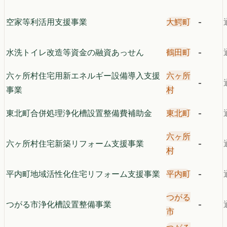
空家等利活用支援事業
大鰐町
-
水洗トイレ改造等資金の融資あっせん
鶴田町
-
六ヶ所村住宅用新エネルギー設備導入支援
六ヶ所
-
事業
村
東北町合併処理浄化槽設置整備費補助金
東北町
-
六ヶ所
六ヶ所村住宅新築リフォーム支援事業
-
村
平内町地域活性化住宅リフォーム支援事業
平内町
-
つがる
つがる市浄化槽設置整備事業
-
市