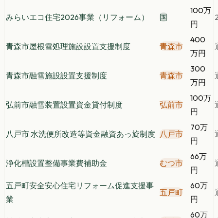
100万
みらいエコ住宅2026事業（リフォーム）
国
円
400
青森市屋根雪処理施設設置支援制度
青森市
万円
300
青森市融雪施設設置支援制度
青森市
万円
100万
弘前市融雪装置設置資金貸付制度
弘前市
円
70万
八戸市 水洗便所改造等資金融資あっ旋制度
八戸市
円
66万
浄化槽設置整備事業費補助金
むつ市
円
五戸町安全安心住宅リフォーム促進支援事
60万
五戸町
業
円
60万