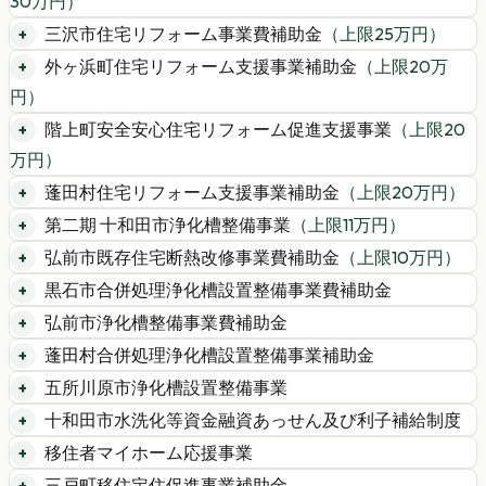
30
万円）
三沢市住宅リフォーム事業費補助金
（上限
25
万円）
外ヶ浜町住宅リフォーム支援事業補助金
（上限
20
万
円）
階上町安全安心住宅リフォーム促進支援事業
（上限
20
万円）
蓬田村住宅リフォーム支援事業補助金
（上限
20
万円）
第二期 十和田市浄化槽整備事業
（上限
11
万円）
弘前市既存住宅断熱改修事業費補助金
（上限
10
万円）
黒石市合併処理浄化槽設置整備事業費補助金
弘前市浄化槽整備事業費補助金
蓬田村合併処理浄化槽設置整備事業補助金
五所川原市浄化槽設置整備事業
十和田市水洗化等資金融資あっせん及び利子補給制度
移住者マイホーム応援事業
三戸町移住定住促進事業補助金