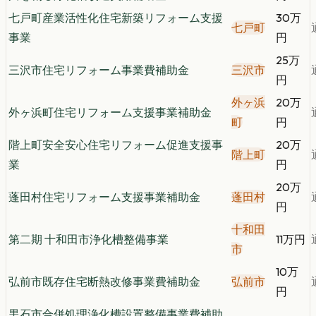
七戸町産業活性化住宅新築リフォーム支援
30万
七戸町
事業
円
25万
三沢市住宅リフォーム事業費補助金
三沢市
円
外ヶ浜
20万
外ヶ浜町住宅リフォーム支援事業補助金
町
円
階上町安全安心住宅リフォーム促進支援事
20万
階上町
業
円
20万
蓬田村住宅リフォーム支援事業補助金
蓬田村
円
十和田
第二期 十和田市浄化槽整備事業
11万円
市
10万
弘前市既存住宅断熱改修事業費補助金
弘前市
円
黒石市合併処理浄化槽設置整備事業費補助