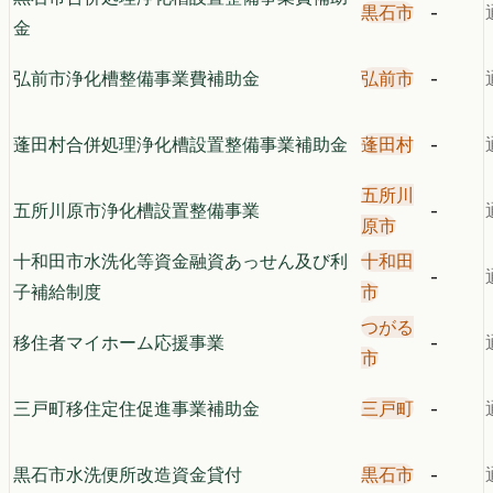
黒石市
-
金
弘前市浄化槽整備事業費補助金
弘前市
-
蓬田村合併処理浄化槽設置整備事業補助金
蓬田村
-
五所川
五所川原市浄化槽設置整備事業
-
原市
十和田市水洗化等資金融資あっせん及び利
十和田
-
子補給制度
市
つがる
移住者マイホーム応援事業
-
市
三戸町移住定住促進事業補助金
三戸町
-
黒石市水洗便所改造資金貸付
黒石市
-