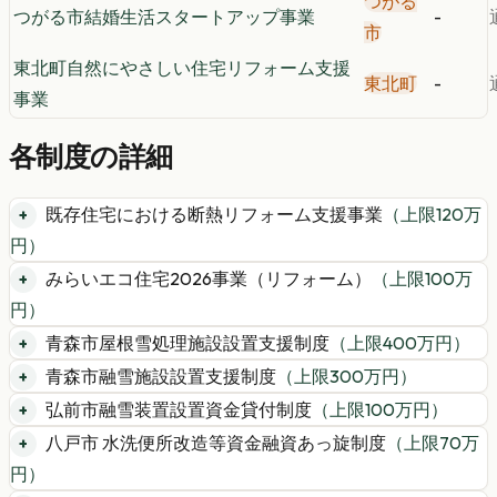
つがる
つがる市結婚生活スタートアップ事業
-
市
東北町自然にやさしい住宅リフォーム支援
東北町
-
事業
各制度の詳細
既存住宅における断熱リフォーム支援事業
（上限
120
万
円）
みらいエコ住宅2026事業（リフォーム）
（上限
100
万
円）
青森市屋根雪処理施設設置支援制度
（上限
400
万円）
青森市融雪施設設置支援制度
（上限
300
万円）
弘前市融雪装置設置資金貸付制度
（上限
100
万円）
八戸市 水洗便所改造等資金融資あっ旋制度
（上限
70
万
円）