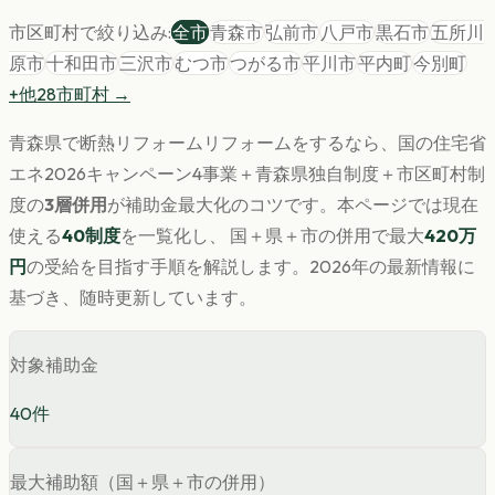
市区町村で絞り込み:
全市
青森市
弘前市
八戸市
黒石市
五所川
原市
十和田市
三沢市
むつ市
つがる市
平川市
平内町
今別町
+他
28
市町村 →
青森県
で
断熱リフォーム
リフォームをするなら、国の住宅省
エネ2026キャンペーン4事業＋
青森県
独自制度＋市区町村制
度の
3層併用
が補助金最大化のコツです。
本ページでは現在
使える
40
制度
を一覧化し、 国＋県＋市の併用で最大
420
万
円
の受給を目指す手順を解説します。
2026年の最新情報に
基づき、随時更新しています。
対象補助金
40
件
最大補助額（国＋県＋市の併用）