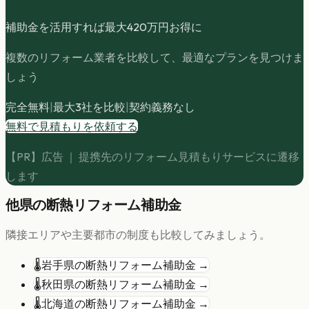
補助金を活用すれば最大
420
万円お得に
複数のリフォーム業者を比較して、最適なプランを見つけま
しょう
完全無料
|
最大3社を比較
|
契約義務なし
無料で見積もりを依頼する
【PR】広告 ｜ 提携先のリフォーム見積もりサービスに遷移
します
他県の
断熱リフォーム
補助金
隣接エリアや主要都市の制度も比較してみましょう。
🌡️
岩手県
の
断熱リフォーム
補助金 →
🌡️
秋田県
の
断熱リフォーム
補助金 →
🌡️
北海道
の
断熱リフォーム
補助金 →