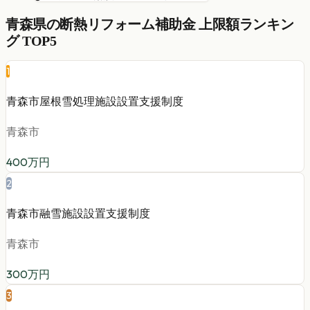
青森県
の
断熱リフォーム
補助金 上限額ランキン
グ TOP5
1
青森市屋根雪処理施設設置支援制度
青森市
400
万円
2
青森市融雪施設設置支援制度
青森市
300
万円
3