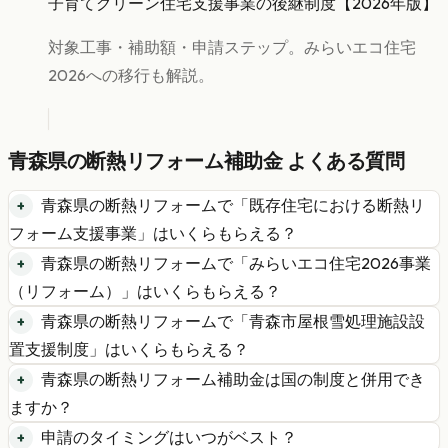
子育てグリーン住宅支援事業の後継制度【2026年版】
対象工事・補助額・申請ステップ。みらいエコ住宅
2026への移行も解説。
青森県
の
断熱リフォーム
補助金 よくある質問
青森県
の
断熱リフォーム
で「
既存住宅における断熱リ
フォーム支援事業
」はいくらもらえる？
青森県
の
断熱リフォーム
で「
みらいエコ住宅2026事業
（リフォーム）
」はいくらもらえる？
青森県
の
断熱リフォーム
で「
青森市屋根雪処理施設設
置支援制度
」はいくらもらえる？
青森県
の
断熱リフォーム
補助金は国の制度と併用でき
ますか？
申請のタイミングはいつがベスト？