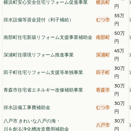
横浜町安心安全住宅リフォーム促進事業
横浜町
円
55万
排水設備等資金貸付（利子補給）
むつ市
円
50万
南部町住宅新築リフォーム支援事業補助金
南部町
円
45万
深浦町住環境リフォーム推進事業
深浦町
円
30万
田子町住宅リフォーム支援等単独事業
田子町
円
30万
青森市住宅省エネルギー改修補助事業
青森市
円
30万
排水設備工事費補助金
むつ市
円
八戸市 きれいな八戸の海・
30万
八戸市
川を創る浄化槽改造費用補助金
円