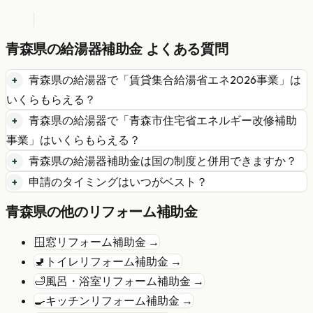
青森県
の
給湯器
補助金 よくある質問
青森県
の
給湯器
で「
賃貸集合給湯省エネ2026事業
」は
いくらもらえる？
青森県
の
給湯器
で「
青森市住宅省エネルギー改修補助
事業
」はいくらもらえる？
青森県
の
給湯器
補助金は国の制度と併用できますか？
申請のタイミングはいつがベスト？
青森県
の他のリフォーム補助金
🪟
窓リフォーム
補助金 →
🚽
トイレリフォーム
補助金 →
🛁
風呂・浴室リフォーム
補助金 →
🍳
キッチンリフォーム
補助金 →