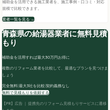
補助金を活用できる施工業者を、施工事例・口コミ・対応
規模で比較できます。
業者一覧を見る →
青森県の
給湯器
業者に無料見積
もり
補助金を活用すれば最大
30
万円お得に
複数のリフォーム業者を比較して、最適なプランを見つけま
しょう
完全無料
|
最大3社を比較
|
契約義務なし
無料で見積もりを依頼する
【PR】広告 ｜ 提携先のリフォーム見積もりサービスに遷移