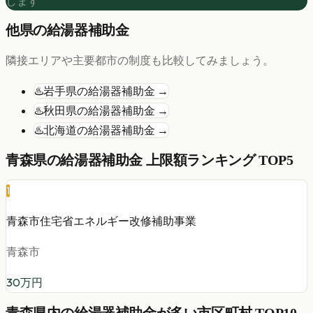
します
他県の
給湯器
補助金
隣接エリアや主要都市の制度も比較してみましょう。
♨️
岩手県
の
給湯器
補助金 →
♨️
秋田県
の
給湯器
補助金 →
♨️
北海道
の
給湯器
補助金 →
青森県
の
給湯器
補助金 上限額ランキング TOP5
1
青森市住宅省エネルギー改修補助事業
青森市
30
万円
青森県
内の
給湯器
補助金が多い市区町村 TOP10