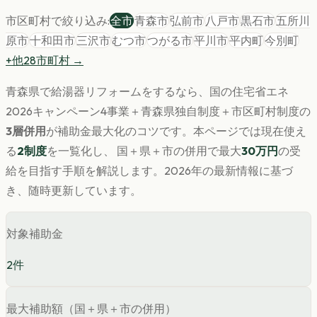
市区町村で絞り込み:
全市
青森市
弘前市
八戸市
黒石市
五所川
原市
十和田市
三沢市
むつ市
つがる市
平川市
平内町
今別町
+他
28
市町村 →
青森県
で
給湯器
リフォームをするなら、国の住宅省エネ
2026キャンペーン4事業＋
青森県
独自制度＋市区町村制度の
3層併用
が補助金最大化のコツです。
本ページでは現在使え
る
2
制度
を一覧化し、 国＋県＋市の併用で最大
30
万円
の受
給を目指す手順を解説します。
2026年の最新情報に基づ
き、随時更新しています。
対象補助金
2
件
最大補助額（国＋県＋市の併用）