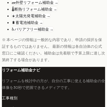
🧱
外壁リフォーム
補助金 →
🌡️
断熱リフォーム
補助金 →
☀️
太陽光発電
補助金 →
🔋
蓄電池
補助金 →
♿
バリアフリー
補助金 →
※ 本ページの情報は一般的な内容であり、申請の採択を保
証するものではありません。 最新の情報は各自治体の公式
窓口にご確認ください。補助金は先着順で予算上限に達し次
第終了する場合があります。
リフォーム補助金ナビ
リフォームを検討中の方が、自分の工事に使える補助金の全
体像を30秒で把握できるメディアです。
工事種別